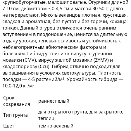
крупнобугорчатые, малошиповатые. Огурчики длиной
7-10 см, диаметром 3,0-4,5 см и массой 30-50 г, долго
не перерастают. Мякоть зеленцов плотная, хрустящая,
сладкая и ароматная, без пустот и без горечи, кожица
тонкая. Данный огурец отличается очень ранним
вступлением в плодоношение, ценится за длительную
отдачу урожая, теневыносливость и устойчивость к
неблагоприятным абиотическим факторам и
болезням. Гибрид устойчив к вирусу огуречной
мозаики (CMV), вирусу желтой мозаики (ZYMV) и
кладоспориозу (Ccu). Гибрид отлично подходит для
выращивания в условиях светокультуры. Плотность
посадки — 4-5 растений/м². Урожайность гибрида —
10,0-12,0 кг/м².
Срок
раннеспелый
созревания
для открытого грунта, для закрытого,
Тип грунта
теплиц
Цвет
темно-зеленый