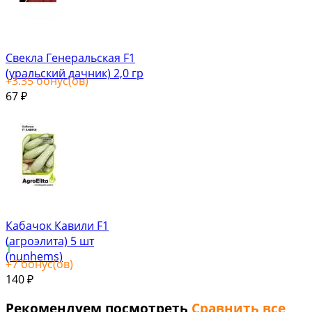
Свекла Генеральская F1
(уральский дачник) 2,0 гр
+
3.35
бонус(ов)
67
₽
Кабачок Кавили F1
(агроэлита) 5 шт
1
(nunhems)
+
7
бонус(ов)
140
₽
Рекомендуем посмотреть
Сравнить все