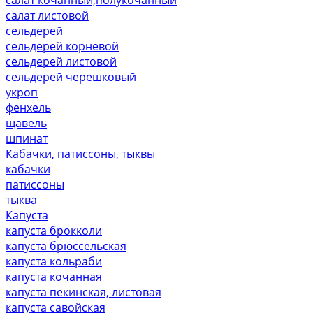
салат листовой
сельдерей
сельдерей корневой
сельдерей листовой
сельдерей черешковый
укроп
фенхель
щавель
шпинат
Кабачки, патиссоны, тыквы
кабачки
патиссоны
тыква
Капуста
капуста брокколи
капуста брюссельская
капуста кольраби
капуста кочанная
капуста пекинская, листовая
капуста савойская