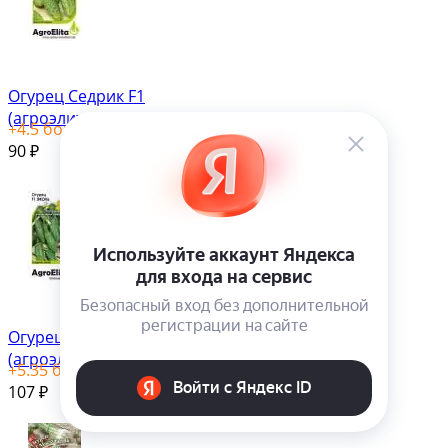
Огурец Седрик F1
(агроэлита) 5 шт
+
4.5
бонус(ов)
90
₽
Огурец Эколь F1
(агроэлита) 5 шт
+
5.35
бонус(ов)
107
₽