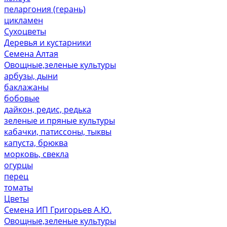
пеларгония (герань)
цикламен
Сухоцветы
Деревья и кустарники
Семена Алтая
Овощные,зеленые культуры
арбузы, дыни
баклажаны
бобовые
дайкон, редис, редька
зеленые и пряные культуры
кабачки, патиссоны, тыквы
капуста, брюква
морковь, свекла
огурцы
перец
томаты
Цветы
Семена ИП Григорьев А.Ю.
Овощные,зеленые культуры