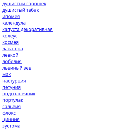
душистый горошек
душистый табак
ипомея
календула
капуста декоративная
колеус
космея
лаватера
левкой
лобелия
львиный зев
мак
настурция
петуния
подсолнечник
портулак
сальвия
флокс
цинния
эустома