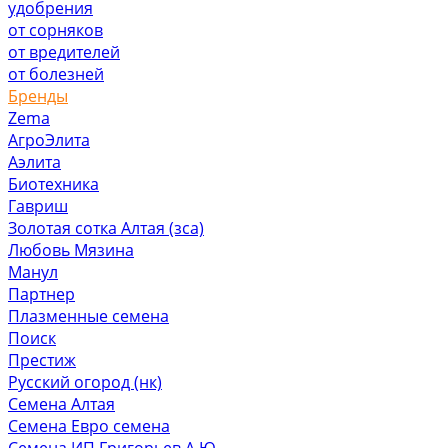
удобрения
от сорняков
от вредителей
от болезней
Бренды
Zema
АгроЭлита
Аэлита
Биотехника
Гавриш
Золотая сотка Алтая (зса)
Любовь Мязина
Манул
Партнер
Плазменные семена
Поиск
Престиж
Русский огород (нк)
Семена Алтая
Семена Евро семена
Семена ИП Григорьев А.Ю.