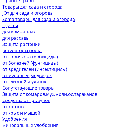
Пряные травы
Товары для сада и огорода
JOY для сада и огорода
Zema товары для сада и огорода
Грунты
для комнатных
для рассады
Защита растений
регуляторы роста
от сорняков (гербициды)
от болезней (фунгициды)
от вредителей (инсектициды)
от муравьёв,медведок
от слизней и улиток
Сопутствующие товары
Защита от комаров,мух,моли,ос,тараканов
Средства от грызунов
от кротов
от крыс и мышей
Удобрения
минеральные удобрения