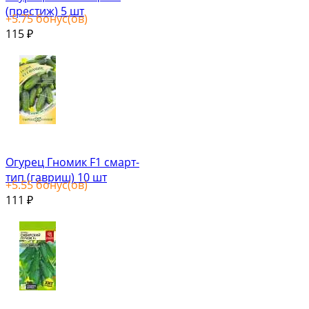
(престиж) 5 шт
+
5.75
бонус(ов)
115
₽
Огурец Гномик F1 смарт-
тип (гавриш) 10 шт
+
5.55
бонус(ов)
111
₽