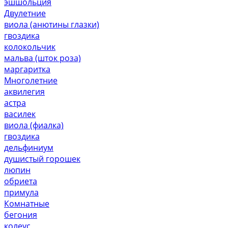
эшшольция
Двулетние
виола (анютины глазки)
гвоздика
колокольчик
мальва (шток роза)
маргаритка
Многолетние
аквилегия
астра
василек
виола (фиалка)
гвоздика
дельфиниум
душистый горошек
люпин
обриета
примула
Комнатные
бегония
колеус