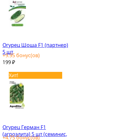
Огурец Шоша F1 (партнер)
5 шт
+
9.95
бонус(ов)
199
₽
Хит!
Огурец Герман F1
(агроэлита) 5 шт (семинис,
+
4.75
бонус(ов)