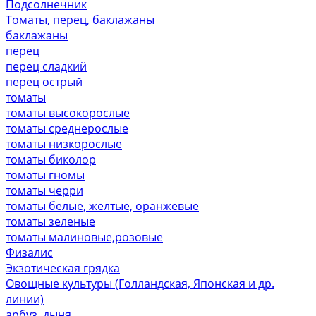
Подсолнечник
Томаты, перец, баклажаны
баклажаны
перец
перец сладкий
перец острый
томаты
томаты высокорослые
томаты среднерослые
томаты низкорослые
томаты биколор
томаты гномы
томаты черри
томаты белые, желтые, оранжевые
томаты зеленые
томаты малиновые,розовые
Физалис
Экзотическая грядка
Овощные культуры (Голландская, Японская и др.
линии)
арбуз, дыня