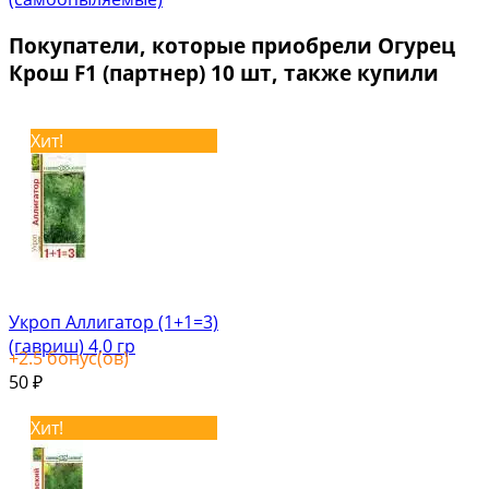
Покупатели, которые приобрели Огурец
Крош F1 (партнер) 10 шт, также купили
Хит!
Укроп Аллигатор (1+1=3)
(гавриш) 4,0 гр
+
2.5
бонус(ов)
50
₽
Хит!