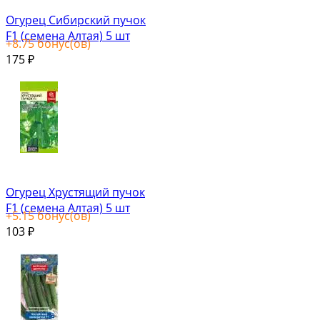
Огурец Сибирский пучок
F1 (семена Алтая) 5 шт
+
8.75
бонус(ов)
175
₽
Огурец Хрустящий пучок
F1 (семена Алтая) 5 шт
+
5.15
бонус(ов)
103
₽