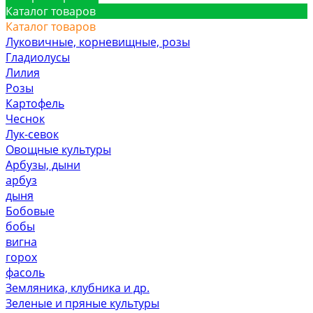
Каталог товаров
Каталог товаров
Луковичные, корневищные, розы
Гладиолусы
Лилия
Розы
Картофель
Чеснок
Лук-севок
Овощные культуры
Арбузы, дыни
арбуз
дыня
Бобовые
бобы
вигна
горох
фасоль
Земляника, клубника и др.
Зеленые и пряные культуры