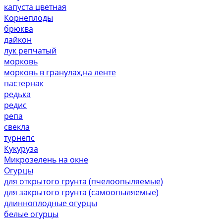
капуста цветная
Корнеплоды
брюква
дайкон
лук репчатый
морковь
морковь в гранулах,на ленте
пастернак
редька
редис
репа
свекла
турнепс
Кукуруза
Микрозелень на окне
Огурцы
для открытого грунта (пчелоопыляемые)
для закрытого грунта (самоопыляемые)
длинноплодные огурцы
белые огурцы