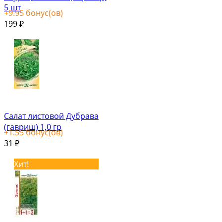
5 шт
+
9.95
бонус(ов)
199
₽
Салат листовой Дубрава
(гавриш) 1,0 гр
+
1.55
бонус(ов)
31
₽
Хит!