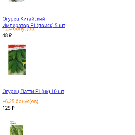
Огурец Китайский
Император F1 (поиск) 5 шт
+
2.4
бонус(ов)
48
₽
Огурец Патти F1 (нк) 10 шт
+
6.25
бонус(ов)
125
₽