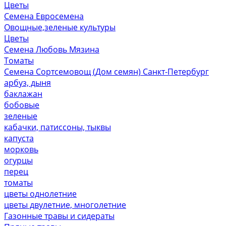
Цветы
Семена Евросемена
Овощные,зеленые культуры
Цветы
Семена Любовь Мязина
Томаты
Семена Сортсемовощ (Дом семян) Санкт-Петербург
арбуз, дыня
баклажан
бобовые
зеленые
кабачки, патиссоны, тыквы
капуста
морковь
огурцы
перец
томаты
цветы однолетние
цветы двулетние, многолетние
Газонные травы и сидераты