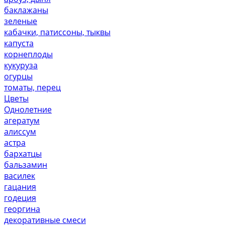
баклажаны
зеленые
кабачки, патиссоны, тыквы
капуста
корнеплоды
кукуруза
огурцы
томаты, перец
Цветы
Однолетние
агератум
алиссум
астра
бархатцы
бальзамин
василек
гацания
годеция
георгина
декоративные смеси