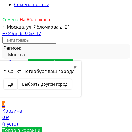
Семена почтой
Семена
На Яблочкова
г. Москва, ул. Яблочкова д. 21
+7(495) 610-57-17
Регион:
г. Москва
Избранное
Товар в избранном
✖
Сравнение
Товар в сравнении
г. Санкт-Петербург ваш город?
Вход
Да
Выбрать другой город
Вход
Регистрация
0
Корзина
0
₽
(пусто)
Товар в корзине!