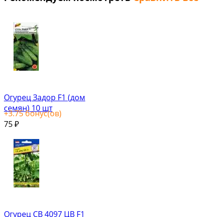
Огурец Задор F1 (дом
семян) 10 шт
+
3.75
бонус(ов)
75
₽
Огурец СВ 4097 ЦВ F1