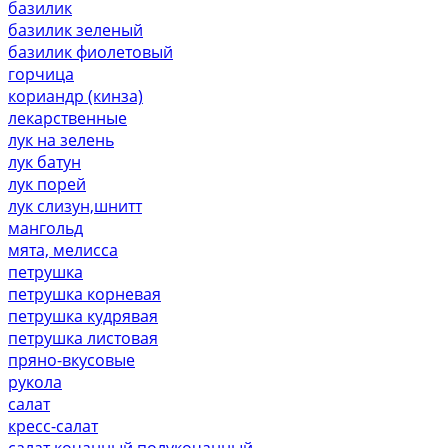
базилик
базилик зеленый
базилик фиолетовый
горчица
кориандр (кинза)
лекарственные
лук на зелень
лук батун
лук порей
лук слизун,шнитт
мангольд
мята, мелисса
петрушка
петрушка корневая
петрушка кудрявая
петрушка листовая
пряно-вкусовые
рукола
салат
кресс-салат
салат кочанный,полукочанный