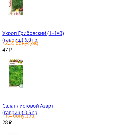
Укроп Грибовский (1+1=3)
(гавриш) 6,0 гр
+
2.35
бонус(ов)
47
₽
Салат листовой Азарт
(гавриш) 0,5 гр
+
1.4
бонус(ов)
28
₽