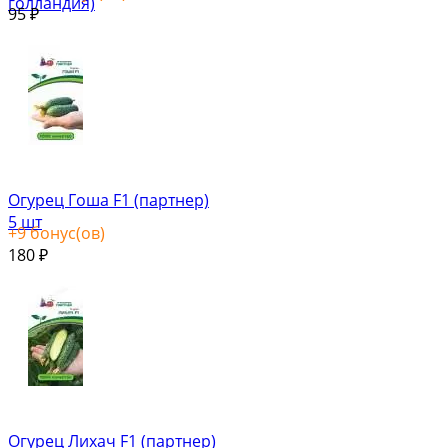
голландия)
95
₽
Огурец Гоша F1 (партнер)
5 шт
+
9
бонус(ов)
180
₽
Огурец Лихач F1 (партнер)