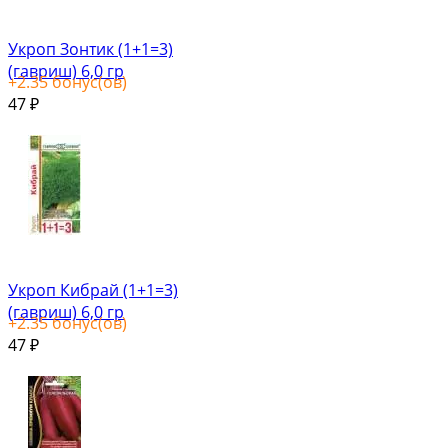
Укроп Зонтик (1+1=3)
(гавриш) 6,0 гр
+
2.35
бонус(ов)
47
₽
Укроп Кибрай (1+1=3)
(гавриш) 6,0 гр
+
2.35
бонус(ов)
47
₽