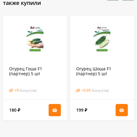
также купили
Огурец Гоша F1
Огурец Шоша F1
(партнер) 5 шт
(партнер) 5 шт
+
9
бонус(ов)
+
9.95
бонус(ов)
180
199
₽
₽