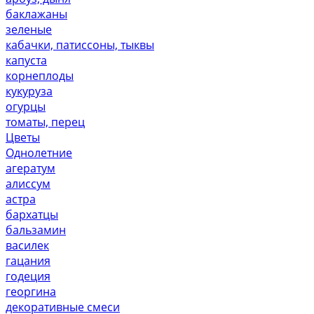
баклажаны
зеленые
кабачки, патиссоны, тыквы
капуста
корнеплоды
кукуруза
огурцы
томаты, перец
Цветы
Однолетние
агератум
алиссум
астра
бархатцы
бальзамин
василек
гацания
годеция
георгина
декоративные смеси