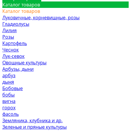
Каталог товаров
Каталог товаров
Луковичные, корневищные, розы
Гладиолусы
Лилия
Розы
Картофель
Чеснок
Лук-севок
Овощные культуры
Арбузы, дыни
арбуз
дыня
Бобовые
бобы
вигна
горох
фасоль
Земляника, клубника и др.
Зеленые и пряные культуры