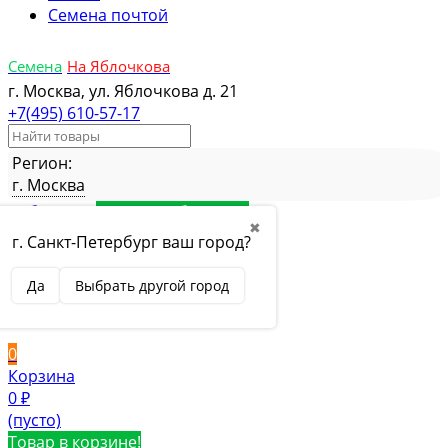
Семена почтой
Семена
На Яблочкова
г. Москва, ул. Яблочкова д. 21
+7(495) 610-57-17
Регион:
г. Москва
Избранное
Товар в избранном
✖
Сравнение
Товар в сравнении
г. Санкт-Петербург ваш город?
Вход
Да
Выбрать другой город
Вход
Регистрация
0
Корзина
0
₽
(пусто)
Товар в корзине!