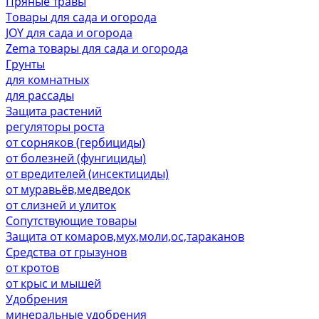
Пряные травы
Товары для сада и огорода
JOY для сада и огорода
Zema товары для сада и огорода
Грунты
для комнатных
для рассады
Защита растений
регуляторы роста
от сорняков (гербициды)
от болезней (фунгициды)
от вредителей (инсектициды)
от муравьёв,медведок
от слизней и улиток
Сопутствующие товары
Защита от комаров,мух,моли,ос,тараканов
Средства от грызунов
от кротов
от крыс и мышей
Удобрения
минеральные удобрения