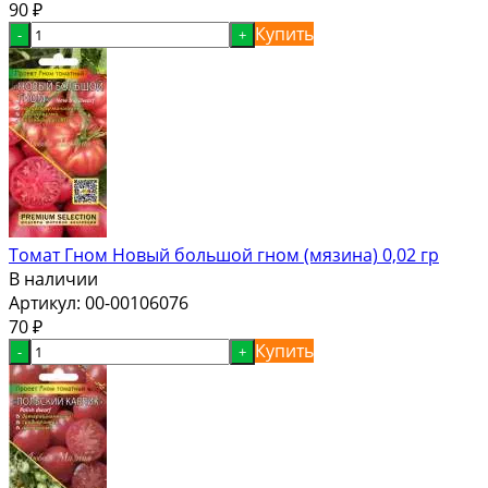
90
₽
Купить
-
+
Томат Гном Новый большой гном (мязина) 0,02 гр
В наличии
Артикул:
00-00106076
70
₽
Купить
-
+