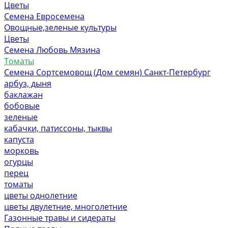
Цветы
Семена Евросемена
Овощные,зеленые культуры
Цветы
Семена Любовь Мязина
Томаты
Семена Сортсемовощ (Дом семян) Санкт-Петербург
арбуз, дыня
баклажан
бобовые
зеленые
кабачки, патиссоны, тыквы
капуста
морковь
огурцы
перец
томаты
цветы однолетние
цветы двулетние, многолетние
Газонные травы и сидераты