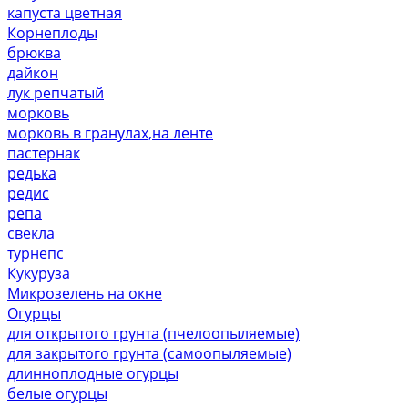
капуста цветная
Корнеплоды
брюква
дайкон
лук репчатый
морковь
морковь в гранулах,на ленте
пастернак
редька
редис
репа
свекла
турнепс
Кукуруза
Микрозелень на окне
Огурцы
для открытого грунта (пчелоопыляемые)
для закрытого грунта (самоопыляемые)
длинноплодные огурцы
белые огурцы