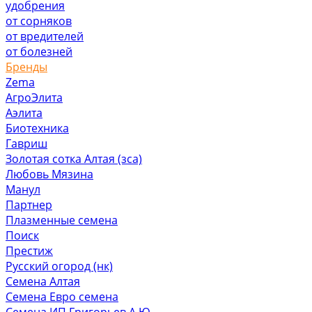
удобрения
от сорняков
от вредителей
от болезней
Бренды
Zema
АгроЭлита
Аэлита
Биотехника
Гавриш
Золотая сотка Алтая (зса)
Любовь Мязина
Манул
Партнер
Плазменные семена
Поиск
Престиж
Русский огород (нк)
Семена Алтая
Семена Евро семена
Семена ИП Григорьев А.Ю.