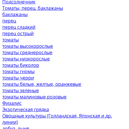
Подсолнечник
Томаты, перец, баклажаны
баклажаны
перец
перец сладкий
перец острый
томаты
томаты высокорослые
томаты среднерослые
томаты низкорослые
томаты биколор
томаты гномы
томаты черри
томаты белые, желтые, оранжевые
томаты зеленые
томаты малиновые,розовые
Физалис
Экзотическая грядка
Овощные культуры (Голландская, Японская и др.
линии)
арбуз, дыня