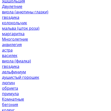
эшшольция
Двулетние
виола (анютины глазки)
гвоздика
колокольчик
мальва (шток роза)
маргаритка
Многолетние
аквилегия
астра
василек
виола (фиалка)
гвоздика
дельфиниум
душистый горошек
люпин
обриета
примула
Комнатные
бегония
колеус