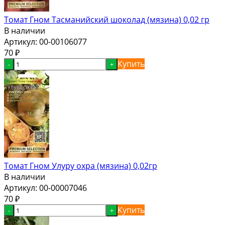
Томат Гном Тасманийский шоколад (мязина) 0,02 гр
В наличии
Артикул:
00-00106077
70
₽
Купить
-
+
Томат Гном Улуру охра (мязина) 0,02гр
В наличии
Артикул:
00-00007046
70
₽
Купить
-
+