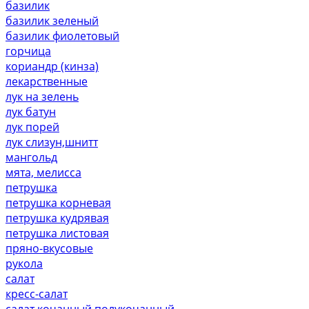
базилик
базилик зеленый
базилик фиолетовый
горчица
кориандр (кинза)
лекарственные
лук на зелень
лук батун
лук порей
лук слизун,шнитт
мангольд
мята, мелисса
петрушка
петрушка корневая
петрушка кудрявая
петрушка листовая
пряно-вкусовые
рукола
салат
кресс-салат
салат кочанный,полукочанный