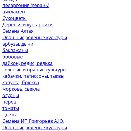
пеларгония (герань)
цикламен
Сухоцветы
Деревья и кустарники
Семена Алтая
Овощные,зеленые культуры
арбузы, дыни
баклажаны
бобовые
дайкон, редис, редька
зеленые и пряные культуры
кабачки, патиссоны, тыквы
капуста, брюква
морковь, свекла
огурцы
перец
томаты
Цветы
Семена ИП Григорьев А.Ю.
Овощные,зеленые культуры