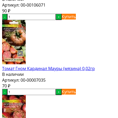
Артикул:
00-00106071
90
₽
Купить
-
+
Томат Гном Кардинал Мауры (мязина) 0,02гр
В наличии
Артикул:
00-00007035
70
₽
Купить
-
+