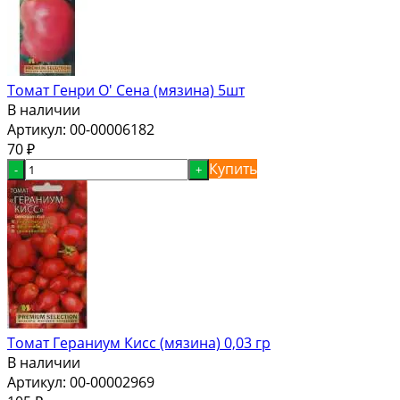
Томат Генри О' Сена (мязина) 5шт
В наличии
Артикул:
00-00006182
70
₽
Купить
-
+
Томат Гераниум Кисс (мязина) 0,03 гр
В наличии
Артикул:
00-00002969