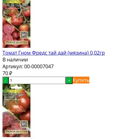
Томат Гном Фредс тай дай (мязина) 0,02гр
В наличии
Артикул:
00-00007047
70
₽
Купить
-
+