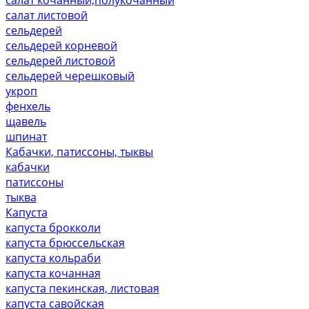
салат листовой
сельдерей
сельдерей корневой
сельдерей листовой
сельдерей черешковый
укроп
фенхель
щавель
шпинат
Кабачки, патиссоны, тыквы
кабачки
патиссоны
тыква
Капуста
капуста брокколи
капуста брюссельская
капуста кольраби
капуста кочанная
капуста пекинская, листовая
капуста савойская