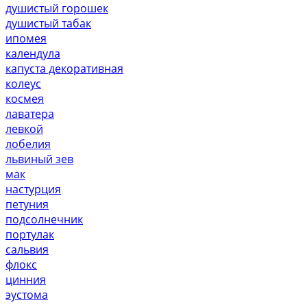
душистый горошек
душистый табак
ипомея
календула
капуста декоративная
колеус
космея
лаватера
левкой
лобелия
львиный зев
мак
настурция
петуния
подсолнечник
портулак
сальвия
флокс
цинния
эустома