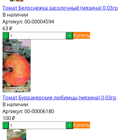
Томат Белоснежка засолочный (мязина) 0,03гр
В наличии
Артикул:
00-00004594
63
₽
Купить
-
+
Томат Бурракерские любимцы (мязина) 0,03гр
В наличии
Артикул:
00-00006180
100
₽
Купить
-
+