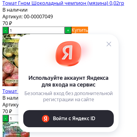
Томат Гном Шоколадный чемпион (мязина) 0,02гр
В наличии
Артикул:
00-00007049
70
₽
Купить
-
+
Томат Гном Энди страйп (мязина) 0,02гр
В наличии
Артикул:
00-00007050
70
₽
Купить
-
+