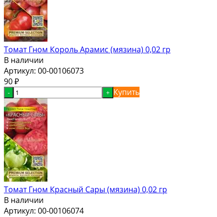
Томат Гном Король Арамис (мязина) 0,02 гр
В наличии
Артикул:
00-00106073
90
₽
Купить
-
+
Томат Гном Красный Сары (мязина) 0,02 гр
В наличии
Артикул:
00-00106074