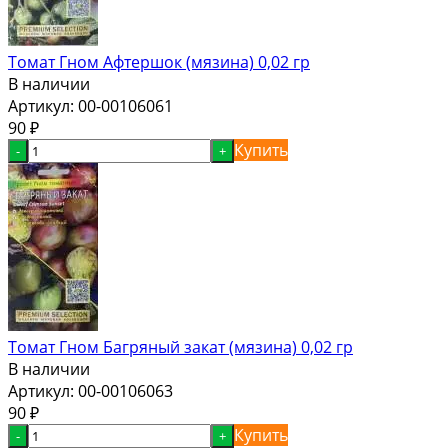
Томат Гном Афтершок (мязина) 0,02 гр
В наличии
Артикул:
00-00106061
90
₽
Купить
-
+
Томат Гном Багряный закат (мязина) 0,02 гр
В наличии
Артикул:
00-00106063
90
₽
Купить
-
+