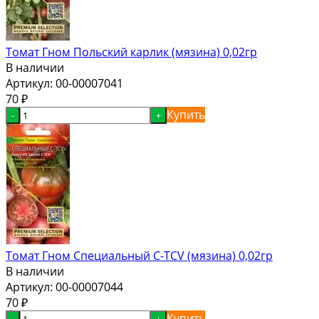
Томат Гном Польский карлик (мязина) 0,02гр
В наличии
Артикул:
00-00007041
70
₽
Купить
-
+
Томат Гном Специальный C-TCV (мязина) 0,02гр
В наличии
Артикул:
00-00007044
70
₽
Купить
-
+