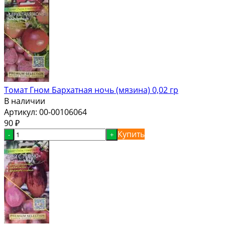
Томат Гном Бархатная ночь (мязина) 0,02 гр
В наличии
Артикул:
00-00106064
90
₽
Купить
-
+