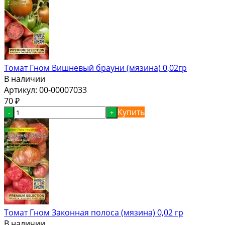
Томат Гном Вишневый брауни (мязина) 0,02гр
В наличии
Артикул:
00-00007033
70
₽
Купить
-
+
Томат Гном Законная полоса (мязина) 0,02 гр
В наличии