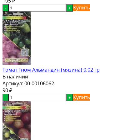
105
₽
Купить
-
+
Томат Гном Альмандин (мязина) 0,02 гр
В наличии
Артикул:
00-00106062
90
₽
Купить
-
+