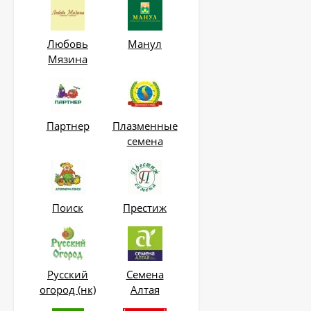
Корнеудалитель
садовый ZEMA ZM
2105
Любовь
Манул
650
₽
Мязина
Фертика Осень 2,5 кг
Партнер
Плазменные
695
₽
семена
ОЖЗ Удобрение для
гортензий 0,5 л
Поиск
Престиж
255
₽
Русский
Семена
Таблетки Jjiffy-7
d=41мм 1 шт
огород (нк)
Алтая
18
₽