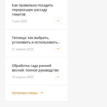
Как правильно посадить
переросшую рассаду
Садовая тяпка-
томатов
культиватор Zema ZM
2111
1 250
7 мая 2025
₽
Теплица: как выбрать,
Укрывной материал
установить и использовать...
Агроспан "17 4,20*13
21 апреля 2025
530
₽
Обработка сада ранней
весной: полное руководство
Совок садовый ZEMA
ZM 2110
16 апреля 2025
1 100
₽
ПОЛЕЗНЫЕ СТАТЬИ
Краска садовая 3кг