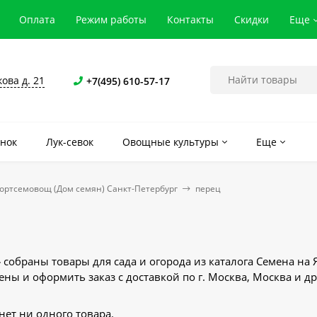
Оплата
Режим работы
Контакты
Скидки
Еще
кова д. 21
+7(495) 610-57-17
нок
Лук-севок
Овощные культуры
Еще
ортсемовощ (Дом семян) Санкт-Петербург
перец
» собраны товары для сада и огорода из каталога Семена н
цены и оформить заказ с доставкой по г. Москва, Москва и д
нет ни одного товара.