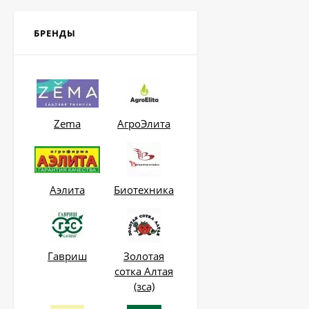
375
₽
БРЕНДЫ
Бордоская жидкость
Бордоска (евросемена)
0,25 л
340
₽
Zema
АгроЭлита
Бордоская жидкость
Бордоска (евросемена)
0,5 л
580
₽
Аэлита
Биотехника
Укрывной материал
Агроспан "60 2,10*10
Гавриш
Золотая
600
₽
сотка Алтая
(зса)