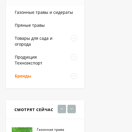
Газонные травы и сидераты
Грейдер от сорняков
(август) 10 мл
Пряные травы
170
₽
Товары для сада и
огорода
Фацелия 0,3кг (фас)
Продукция
Техноэкспорт
220
₽
Бренды
Кристалон томатный
100 гр
230
₽
СМОТРЯТ СЕЙЧАС
Газонная трава