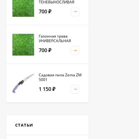
ТЕНЕВЫНОСЛИВАЯ
700
₽
Газонная трава
УНИВЕРСАЛЬНАЯ
700
₽
Садовая пила Zema ZM
5001
1 150
₽
Клевер белый 0,5кг
(фас.)
СТАТЬИ
1 500
₽