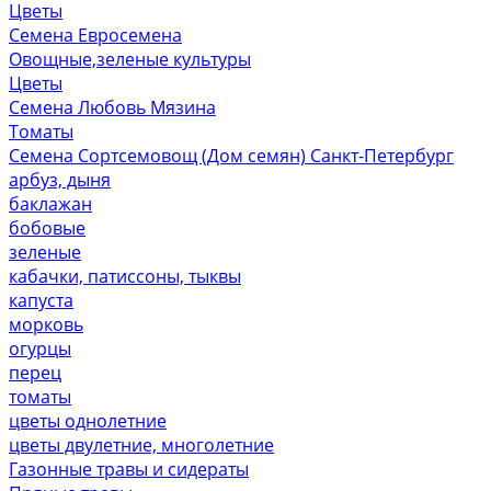
Цветы
Семена Евросемена
Овощные,зеленые культуры
Цветы
Семена Любовь Мязина
Томаты
Семена Сортсемовощ (Дом семян) Санкт-Петербург
арбуз, дыня
баклажан
бобовые
зеленые
кабачки, патиссоны, тыквы
капуста
морковь
огурцы
перец
томаты
цветы однолетние
цветы двулетние, многолетние
Газонные травы и сидераты