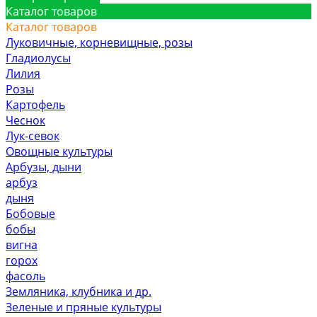
Каталог товаров
Каталог товаров
Луковичные, корневищные, розы
Гладиолусы
Лилия
Розы
Картофель
Чеснок
Лук-севок
Овощные культуры
Арбузы, дыни
арбуз
дыня
Бобовые
бобы
вигна
горох
фасоль
Земляника, клубника и др.
Зеленые и пряные культуры