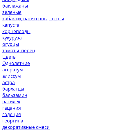
баклажаны
зеленые
кабачки, патиссоны, тыквы
капуста
корнеплоды
кукуруза
огурцы
томаты, перец
Цветы
Однолетние
агератум
алиссум
астра
бархатцы
бальзамин
василек
гацания
годеция
георгина
декоративные смеси