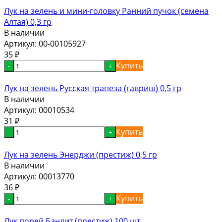
Лук на зелень и мини-головку Ранний пучок (семена
Алтая) 0,3 гр
В наличии
Артикул:
00-00105927
35
₽
Купить
-
+
Лук на зелень Русская трапеза (гавриш) 0,5 гр
В наличии
Артикул:
00010534
31
₽
Купить
-
+
Лук на зелень Энерджи (престиж) 0,5 гр
В наличии
Артикул:
00013770
36
₽
Купить
-
+
Лук порей Бандит (престиж) 100 шт