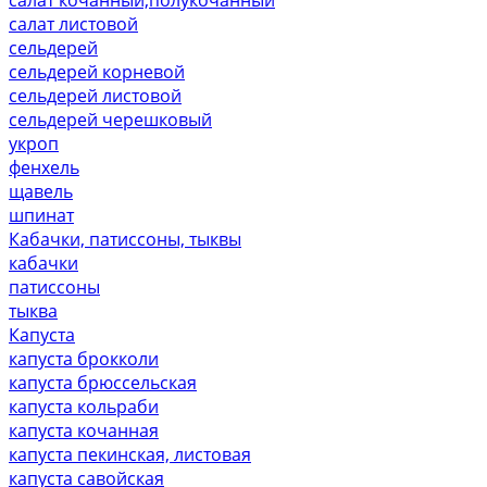
салат листовой
сельдерей
сельдерей корневой
сельдерей листовой
сельдерей черешковый
укроп
фенхель
щавель
шпинат
Кабачки, патиссоны, тыквы
кабачки
патиссоны
тыква
Капуста
капуста брокколи
капуста брюссельская
капуста кольраби
капуста кочанная
капуста пекинская, листовая
капуста савойская