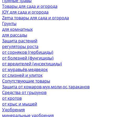
Пряные травы
Товары для сада и огорода
JOY для сада и огорода
Zema товары для сада и огорода
Грунты
для комнатных
для рассады
Защита растений
регуляторы роста
от сорняков (гербициды)
от болезней (фунгициды)
от вредителей (инсектициды)
от муравьёв,медведок
от слизней и улиток
Сопутствующие товары
Защита от комаров,мух,моли,ос,тараканов
Средства от грызунов
от кротов
от крыс и мышей
Удобрения
минеральные удобрения