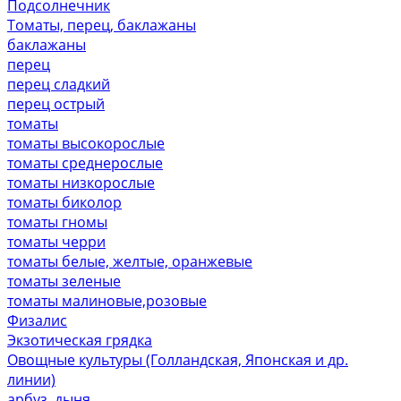
Подсолнечник
Томаты, перец, баклажаны
баклажаны
перец
перец сладкий
перец острый
томаты
томаты высокорослые
томаты среднерослые
томаты низкорослые
томаты биколор
томаты гномы
томаты черри
томаты белые, желтые, оранжевые
томаты зеленые
томаты малиновые,розовые
Физалис
Экзотическая грядка
Овощные культуры (Голландская, Японская и др.
линии)
арбуз, дыня