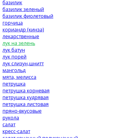
базилик
базилик зеленый
базилик фиолетовый
горчица
кориандр (кинза)
лекарственные
лук на зелень
лук батун
лук порей
лук слизун,шнитт
мангольд
мята, мелисса
петрушка
петрушка корневая
петрушка кудрявая
петрушка листовая
пряно-вкусовые
рукола
салат
кресс-салат
салат кочанный,полукочанный