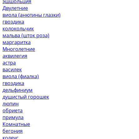
эшшольция
Двулетние
виола (анютины глазки)
гвоздика
колокольчик
мальва (шток роза)
маргаритка
Многолетние
аквилегия
астра
василек
виола (фиалка)
гвоздика
дельфиниум
душистый горошек
люпин
обриета
примула
Комнатные
бегония
колеус