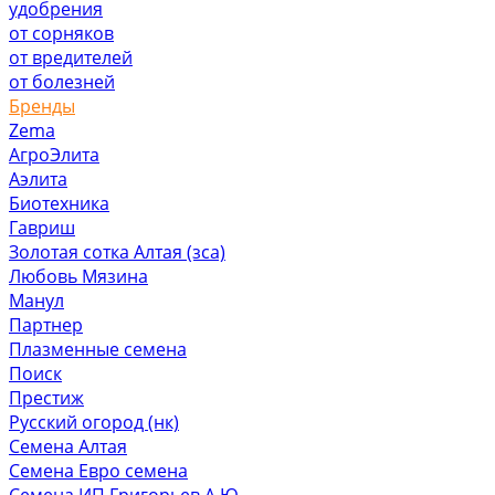
удобрения
от сорняков
от вредителей
от болезней
Бренды
Zema
АгроЭлита
Аэлита
Биотехника
Гавриш
Золотая сотка Алтая (зса)
Любовь Мязина
Манул
Партнер
Плазменные семена
Поиск
Престиж
Русский огород (нк)
Семена Алтая
Семена Евро семена
Семена ИП Григорьев А.Ю.