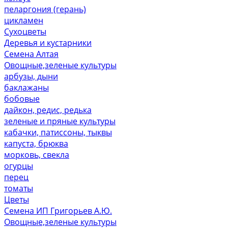
пеларгония (герань)
цикламен
Сухоцветы
Деревья и кустарники
Семена Алтая
Овощные,зеленые культуры
арбузы, дыни
баклажаны
бобовые
дайкон, редис, редька
зеленые и пряные культуры
кабачки, патиссоны, тыквы
капуста, брюква
морковь, свекла
огурцы
перец
томаты
Цветы
Семена ИП Григорьев А.Ю.
Овощные,зеленые культуры