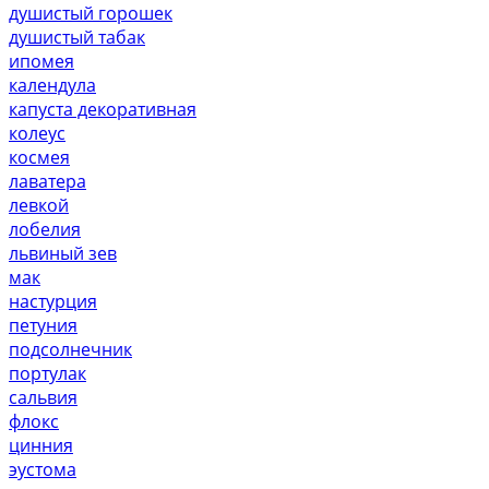
душистый горошек
душистый табак
ипомея
календула
капуста декоративная
колеус
космея
лаватера
левкой
лобелия
львиный зев
мак
настурция
петуния
подсолнечник
портулак
сальвия
флокс
цинния
эустома