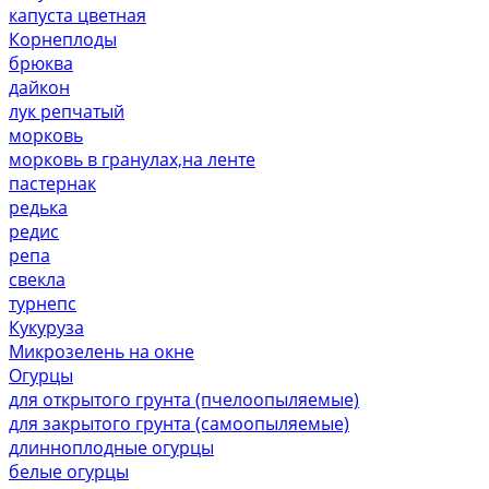
капуста цветная
Корнеплоды
брюква
дайкон
лук репчатый
морковь
морковь в гранулах,на ленте
пастернак
редька
редис
репа
свекла
турнепс
Кукуруза
Микрозелень на окне
Огурцы
для открытого грунта (пчелоопыляемые)
для закрытого грунта (самоопыляемые)
длинноплодные огурцы
белые огурцы