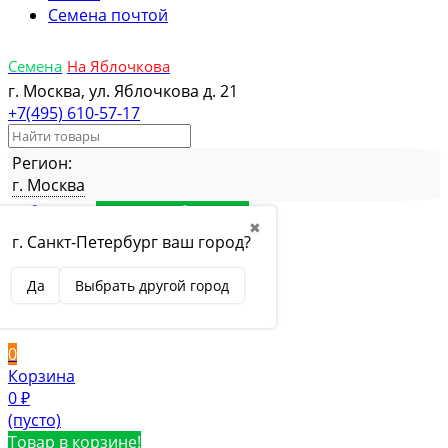
Семена почтой
Семена
На Яблочкова
г. Москва, ул. Яблочкова д. 21
+7(495) 610-57-17
Регион:
г. Москва
Избранное
Товар в избранном
✖
Сравнение
Товар в сравнении
г. Санкт-Петербург ваш город?
Вход
Да
Выбрать другой город
Вход
Регистрация
0
Корзина
0
₽
(пусто)
Товар в корзине!