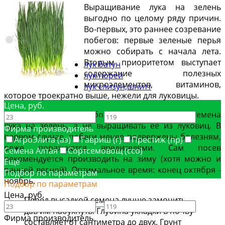
Выращивание лука на зелень
выгодно по целому ряду причин.
Во-первых, это раннее созревание
побегов: первые зеленые перья
можно собирать с начала лета.
Вторым приоритетом выступает
лук батун
содержание полезных
лук порей
микроэлементов, витаминов,
лук слизун,шнитт
которое троекратно выше, нежели для луковицы.
Цена, руб.
Занимаясь культурой, более выгодно заказать семена
—
лука на зелень, а не выращивать ее из луковиц. В
Фирма производитель
первом случае, побеги менее подвержены болезням,
АгроЭлита (аэ)
Гавриш (г)
Престиж (пр)
реже поражаются вредителями. Сам посев
Семена Алтая
Сортсемовощ (ссо)
рекомендуется производить на зиму (хотя можно и
Еще
ранней весной). Оптимальное время: конец октября -
Подбор по параметрам
ноябрь.
Подбор по параметрам
Цена, руб.
Перед высадкой семена лучше замочить,
—
дав им набухнуть. Глубина укладки в почву
Фирма производитель
составляет от сантиметра до двух. Грунт