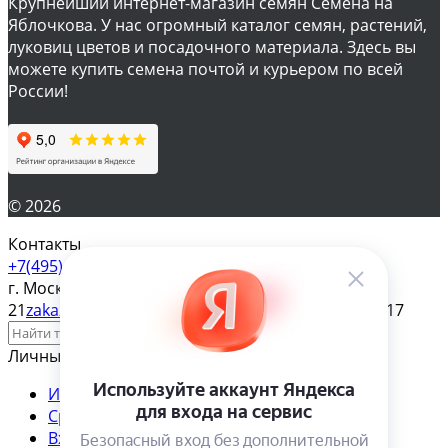
Крупнейший интернет-магазин семян Семена на
Яблочкова. У нас огромный каталог семян, растений,
луковиц цветов и посадочного материала. Здесь вы
можете купить семена почтой и курьером по всей
России!
© 2026
Контакты
+7(495) 610-57-17
г. Москва, ул. Яблочкова д.
21
zakaz@magazinsemena.ru
Пн-пт 10-19 Сб-вс 11-17
Личный кабинет
Избранное
Сравнение
Товар в сравнении
Вход