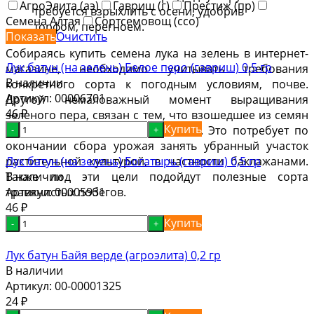
АгроЭлита (аэ)
Гавриш (г)
Престиж (пр)
требуется взрыхлить с осени, удобрив
Семена Алтая
Сортсемовощ (ссо)
торфом, перегноем.
Показать
Очистить
Собираясь купить семена лука на зелень в интернет-
Лук батун (на зелень) Белое перо (гавриш) 0,5 гр
магазине, необходимо учитывать требования
В наличии
конкретного сорта к погодным условиям, почве.
Артикул:
00006701
Другой немаловажный момент выращивания
46
зеленого пера, связан с тем, что взошедшее из семян
₽
Купить
растение не формирует луковицы. Это потребует по
-
+
окончании сбора урожая занять убранный участок
Лук батун (на зелень) Богатырь (гавриш) 0,5 гр
растительной культурой, в частности баклажанами.
В наличии
Также под эти цели подойдут полезные сорта
Артикул:
00005931
травянистых побегов.
46
₽
Купить
-
+
Лук батун Байя верде (агроэлита) 0,2 гр
В наличии
Артикул:
00-00001325
24
₽