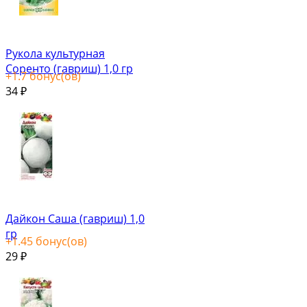
Рукола культурная
Соренто (гавриш) 1,0 гр
+
1.7
бонус(ов)
34
₽
Дайкон Саша (гавриш) 1,0
гр
+
1.45
бонус(ов)
29
₽