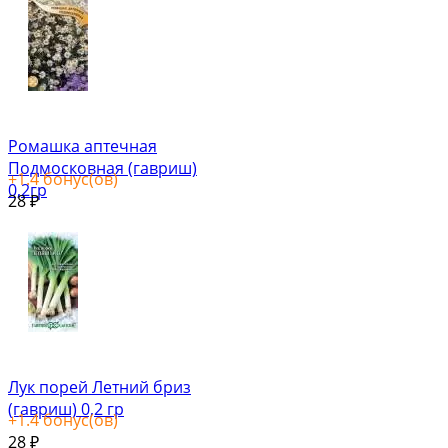
Ромашка аптечная
Подмосковная (гавриш)
+
1.4
бонус(ов)
0,2гр
28
₽
Лук порей Летний бриз
(гавриш) 0,2 гр
+
1.4
бонус(ов)
28
₽