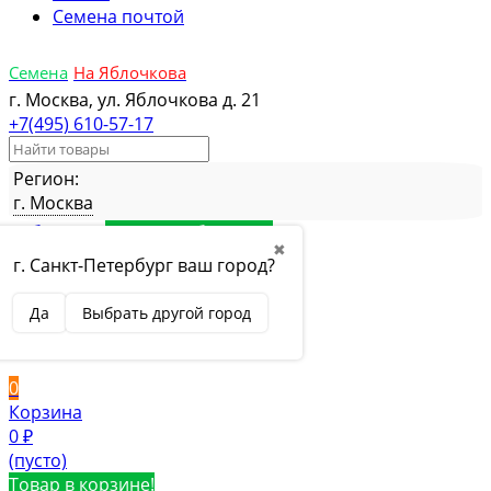
Семена почтой
Семена
На Яблочкова
г. Москва, ул. Яблочкова д. 21
+7(495) 610-57-17
Регион:
г. Москва
Избранное
Товар в избранном
✖
Сравнение
Товар в сравнении
г. Санкт-Петербург ваш город?
Вход
Да
Выбрать другой город
Вход
Регистрация
0
Корзина
0
₽
(пусто)
Товар в корзине!