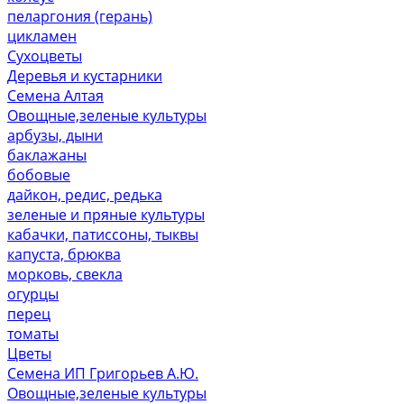
пеларгония (герань)
цикламен
Сухоцветы
Деревья и кустарники
Семена Алтая
Овощные,зеленые культуры
арбузы, дыни
баклажаны
бобовые
дайкон, редис, редька
зеленые и пряные культуры
кабачки, патиссоны, тыквы
капуста, брюква
морковь, свекла
огурцы
перец
томаты
Цветы
Семена ИП Григорьев А.Ю.
Овощные,зеленые культуры