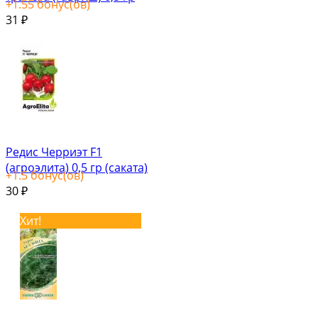
+
1.55
бонус(ов)
31
₽
Редис Черриэт F1
(агроэлита) 0,5 гр (саката)
+
1.5
бонус(ов)
30
₽
Хит!