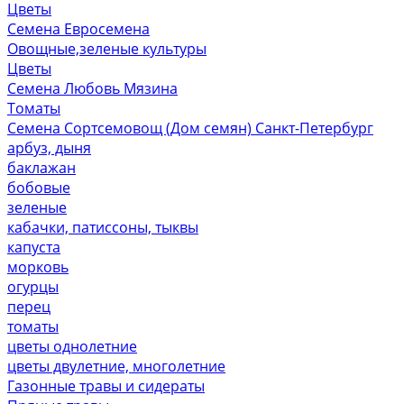
Цветы
Семена Евросемена
Овощные,зеленые культуры
Цветы
Семена Любовь Мязина
Томаты
Семена Сортсемовощ (Дом семян) Санкт-Петербург
арбуз, дыня
баклажан
бобовые
зеленые
кабачки, патиссоны, тыквы
капуста
морковь
огурцы
перец
томаты
цветы однолетние
цветы двулетние, многолетние
Газонные травы и сидераты