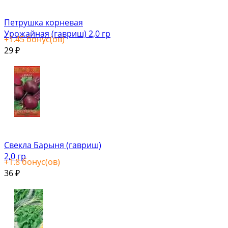
Петрушка корневая
Урожайная (гавриш) 2,0 гр
+
1.45
бонус(ов)
29
₽
Свекла Барыня (гавриш)
2,0 гр
+
1.8
бонус(ов)
36
₽