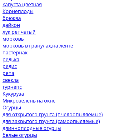
капуста цветная
Корнеплоды
брюква
дайкон
лук репчатый
морковь
морковь в гранулах,на ленте
пастернак
редька
редис
репа
свекла
турнепс
Кукуруза
Микрозелень на окне
Огурцы
для открытого грунта (пчелоопыляемые)
для закрытого грунта (самоопыляемые)
длинноплодные огурцы
белые огурцы