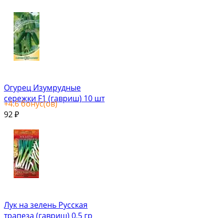
Огурец Изумрудные
сережки F1 (гавриш) 10 шт
+
4.6
бонус(ов)
92
₽
Лук на зелень Русская
трапеза (гавриш) 0,5 гр