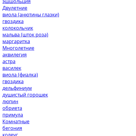
эшшольция
Двулетние
виола (анютины глазки)
гвоздика
колокольчик
мальва (шток роза)
маргаритка
Многолетние
аквилегия
астра
василек
виола (фиалка)
гвоздика
дельфиниум
душистый горошек
люпин
обриета
примула
Комнатные
бегония
колеус