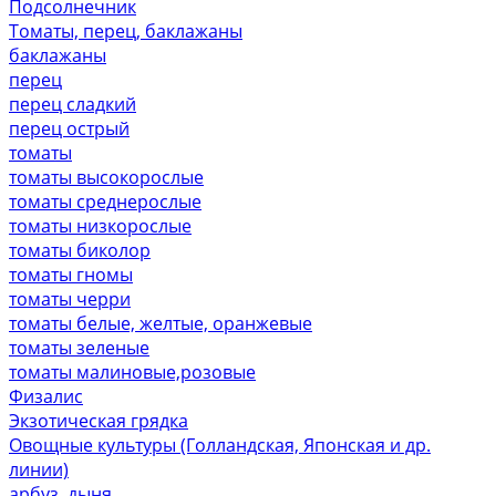
Подсолнечник
Томаты, перец, баклажаны
баклажаны
перец
перец сладкий
перец острый
томаты
томаты высокорослые
томаты среднерослые
томаты низкорослые
томаты биколор
томаты гномы
томаты черри
томаты белые, желтые, оранжевые
томаты зеленые
томаты малиновые,розовые
Физалис
Экзотическая грядка
Овощные культуры (Голландская, Японская и др.
линии)
арбуз, дыня