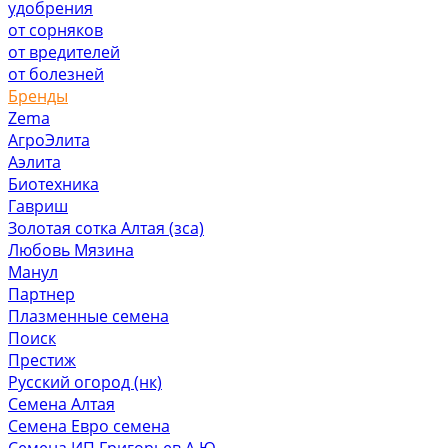
удобрения
от сорняков
от вредителей
от болезней
Бренды
Zema
АгроЭлита
Аэлита
Биотехника
Гавриш
Золотая сотка Алтая (зса)
Любовь Мязина
Манул
Партнер
Плазменные семена
Поиск
Престиж
Русский огород (нк)
Семена Алтая
Семена Евро семена
Семена ИП Григорьев А.Ю.