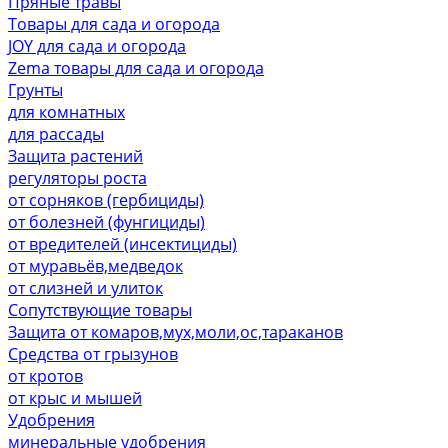
Пряные травы
Товары для сада и огорода
JOY для сада и огорода
Zema товары для сада и огорода
Грунты
для комнатных
для рассады
Защита растений
регуляторы роста
от сорняков (гербициды)
от болезней (фунгициды)
от вредителей (инсектициды)
от муравьёв,медведок
от слизней и улиток
Сопутствующие товары
Защита от комаров,мух,моли,ос,тараканов
Средства от грызунов
от кротов
от крыс и мышей
Удобрения
минеральные удобрения