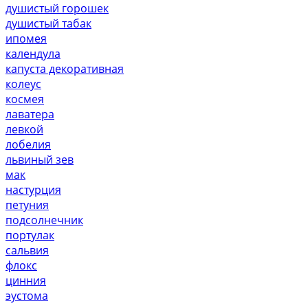
душистый горошек
душистый табак
ипомея
календула
капуста декоративная
колеус
космея
лаватера
левкой
лобелия
львиный зев
мак
настурция
петуния
подсолнечник
портулак
сальвия
флокс
цинния
эустома