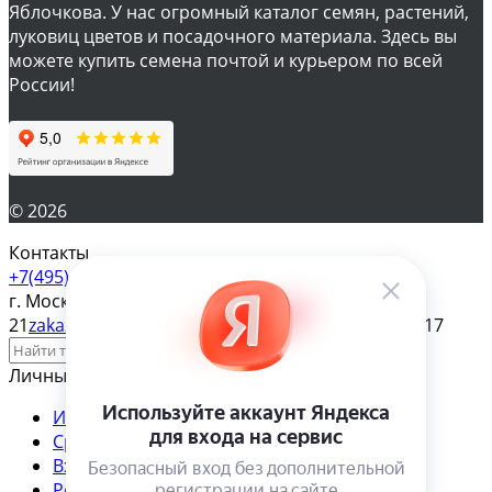
Яблочкова. У нас огромный каталог семян, растений,
луковиц цветов и посадочного материала. Здесь вы
можете купить семена почтой и курьером по всей
России!
© 2026
Контакты
+7(495) 610-57-17
г. Москва, ул. Яблочкова д.
21
zakaz@magazinsemena.ru
Пн-пт 10-19 Сб-вс 11-17
Личный кабинет
Избранное
Сравнение
Товар в сравнении
Вход
Регистрация