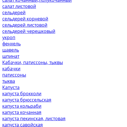
салат листовой
сельдерей
сельдерей корневой
сельдерей листовой
сельдерей черешковый
укроп
фенхель
щавель
шпинат
Кабачки, патиссоны, тыквы
кабачки
патиссоны
тыква
Капуста
капуста брокколи
капуста брюссельская
капуста кольраби
капуста кочанная
капуста пекинская, листовая
капуста савойская