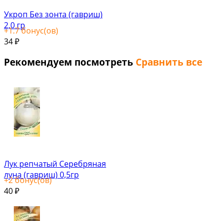
Укроп Без зонта (гавриш)
2,0 гр
+
1.7
бонус(ов)
34
₽
Рекомендуем посмотреть
Сравнить все
Лук репчатый Серебряная
луна (гавриш) 0,5гр
+
2
бонус(ов)
40
₽