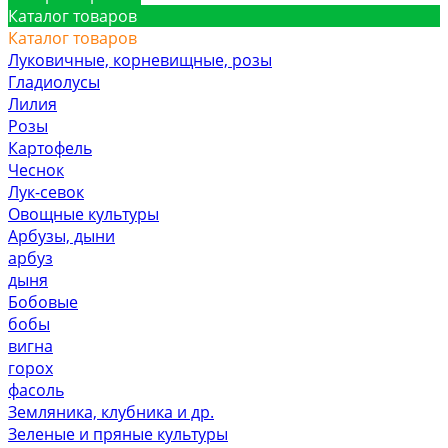
Каталог товаров
Каталог товаров
Луковичные, корневищные, розы
Гладиолусы
Лилия
Розы
Картофель
Чеснок
Лук-севок
Овощные культуры
Арбузы, дыни
арбуз
дыня
Бобовые
бобы
вигна
горох
фасоль
Земляника, клубника и др.
Зеленые и пряные культуры