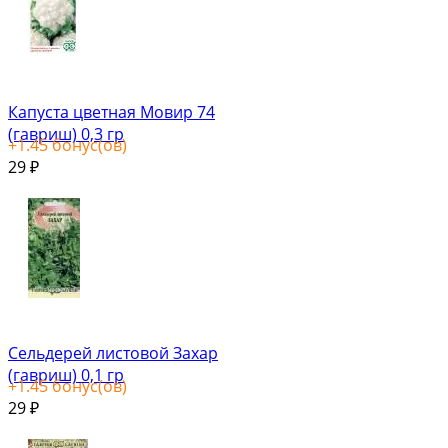
Капуста цветная Мовир 74
(гавриш) 0,3 гр
+
1.45
бонус(ов)
29
₽
Сельдерей листовой Захар
(гавриш) 0,1 гр
+
1.45
бонус(ов)
29
₽