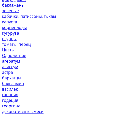
баклажаны
зеленые
кабачки, патиссоны, тыквы
капуста
корнеплоды
кукуруза
огурцы
томаты, перец
Цветы
Однолетние
агератум
алиссум
астра
бархатцы
бальзамин
василек
гацания
годеция
георгина
декоративные смеси