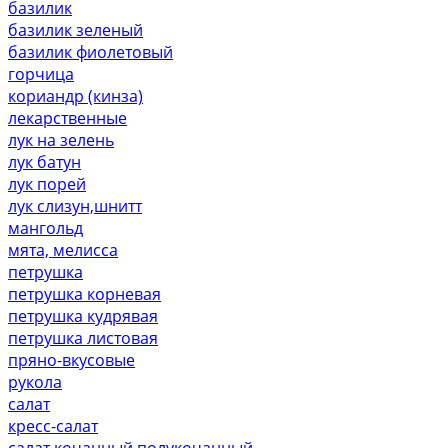
базилик
базилик зеленый
базилик фиолетовый
горчица
кориандр (кинза)
лекарственные
лук на зелень
лук батун
лук порей
лук слизун,шнитт
мангольд
мята, мелисса
петрушка
петрушка корневая
петрушка кудрявая
петрушка листовая
пряно-вкусовые
рукола
салат
кресс-салат
салат кочанный,полукочанный