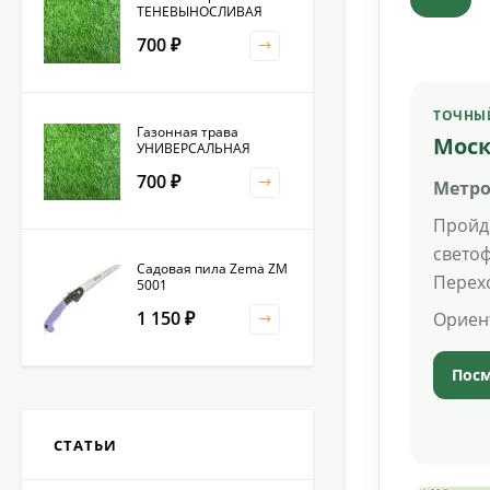
ТЕНЕВЫНОСЛИВАЯ
700
₽
ТОЧНЫ
Газонная трава
Моск
УНИВЕРСАЛЬНАЯ
700
₽
Метро
Пройд
светоф
Садовая пила Zema ZM
Перехо
5001
1 150
Ориен
₽
Посм
Клевер белый 0,5кг
(фас.)
СТАТЬИ
1 500
₽