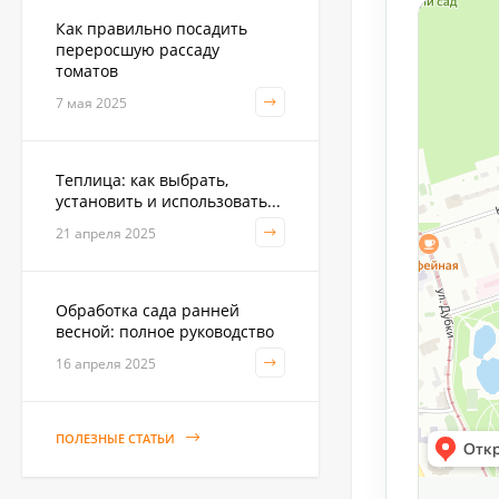
Как правильно посадить
переросшую рассаду
Садовая тяпка-
томатов
культиватор Zema ZM
2111
1 250
7 мая 2025
₽
Теплица: как выбрать,
Укрывной материал
установить и использовать...
Агроспан "17 4,20*13
21 апреля 2025
530
₽
Обработка сада ранней
весной: полное руководство
Совок садовый ZEMA
ZM 2110
16 апреля 2025
1 100
₽
ПОЛЕЗНЫЕ СТАТЬИ
Краска садовая 3кг