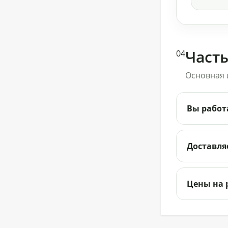
375
₽
Бордоская жидкость
Част
04
Бордоска (евросемена)
0,25 л
340
Основная 
₽
Вы работ
Бордоская жидкость
Бордоска (евросемена)
0,5 л
580
₽
Доставляе
Укрывной материал
Цены на 
Агроспан "60 2,10*10
600
₽