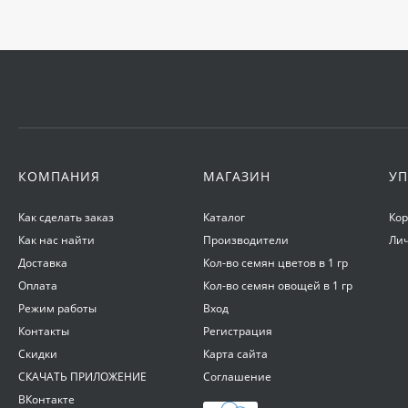
Корнеудалитель
садовый ZEMA ZM
2105
650
₽
Фертика Осень 2,5 кг
КОМПАНИЯ
МАГАЗИН
УП
695
₽
Как сделать заказ
Каталог
Ко
Как нас найти
Производители
Ли
ОЖЗ Удобрение для
Доставка
Кол-во семян цветов в 1 гр
гортензий 0,5 л
Оплата
Кол-во семян овощей в 1 гр
255
₽
Режим работы
Вход
Контакты
Регистрация
Скидки
Карта сайта
Таблетки Jjiffy-7
СКАЧАТЬ ПРИЛОЖЕНИЕ
Соглашение
d=41мм 1 шт
ВКонтакте
18
₽