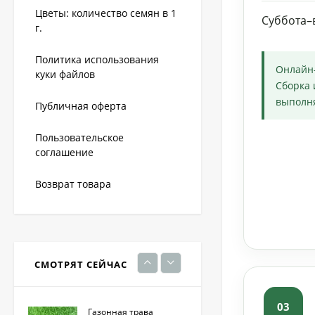
Цветы: количество семян в 1
Суббота–
г.
Грейдер от сорняков
Политика использования
(август) 10 мл
Онлайн
куки файлов
170
₽
Сборка 
выполня
Публичная оферта
Фацелия 0,3кг (фас)
Пользовательское
соглашение
220
₽
Возврат товара
Кристалон томатный
100 гр
230
₽
СМОТРЯТ СЕЙЧАС
03
Газонная трава