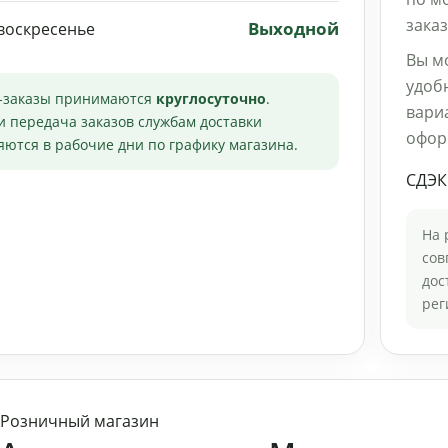
зака
Выходной
воскресенье
Вы м
удоб
-заказы принимаются
круглосуточно
.
вариа
и передача заказов службам доставки
офор
ются в рабочие дни по графику магазина.
СДЭК
На 
сов
дос
рег
Розничный магазин