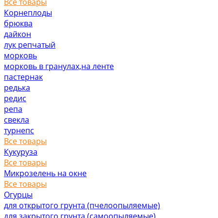
Все товары
Корнеплоды
брюква
дайкон
лук репчатый
морковь
морковь в гранулах,на ленте
пастернак
редька
редис
репа
свекла
турнепс
Все товары
Кукуруза
Все товары
Микрозелень на окне
Все товары
Огурцы
для открытого грунта (пчелоопыляемые)
для закрытого грунта (самоопыляемые)