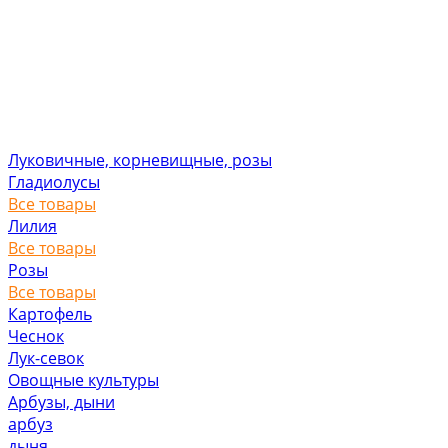
Луковичные, корневищные, розы
Гладиолусы
Все товары
Лилия
Все товары
Розы
Все товары
Картофель
Чеснок
Лук-севок
Овощные культуры
Арбузы, дыни
арбуз
дыня