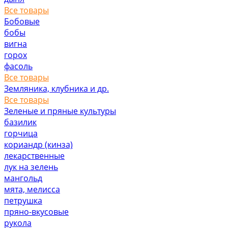
Все товары
Бобовые
бобы
вигна
горох
фасоль
Все товары
Земляника, клубника и др.
Все товары
Зеленые и пряные культуры
базилик
горчица
кориандр (кинза)
лекарственные
лук на зелень
мангольд
мята, мелисса
петрушка
пряно-вкусовые
рукола