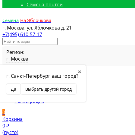
Семена почтой
Семена
На Яблочкова
г. Москва, ул. Яблочкова д. 21
+7(495) 610-57-17
Регион:
г. Москва
Избранное
Товар в избранном
✖
г. Санкт-Петербург ваш город?
Сравнение
Товар в сравнении
Вход
Да
Выбрать другой город
Вход
Регистрация
0
Корзина
0
₽
(пусто)