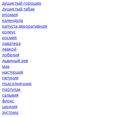
душистый горошек
душистый табак
ипомея
календула
капуста декоративная
колеус
космея
лаватера
левкой
лобелия
львиный зев
мак
настурция
петуния
подсолнечник
портулак
сальвия
флокс
цинния
эустома