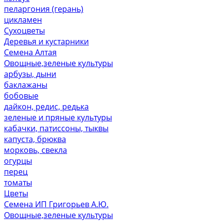
пеларгония (герань)
цикламен
Сухоцветы
Деревья и кустарники
Семена Алтая
Овощные,зеленые культуры
арбузы, дыни
баклажаны
бобовые
дайкон, редис, редька
зеленые и пряные культуры
кабачки, патиссоны, тыквы
капуста, брюква
морковь, свекла
огурцы
перец
томаты
Цветы
Семена ИП Григорьев А.Ю.
Овощные,зеленые культуры