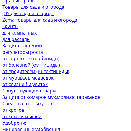
Пряные травы
Товары для сада и огорода
JOY для сада и огорода
Zema товары для сада и огорода
Грунты
для комнатных
для рассады
Защита растений
регуляторы роста
от сорняков (гербициды)
от болезней (фунгициды)
от вредителей (инсектициды)
от муравьёв,медведок
от слизней и улиток
Сопутствующие товары
Защита от комаров,мух,моли,ос,тараканов
Средства от грызунов
от кротов
от крыс и мышей
Удобрения
минеральные удобрения