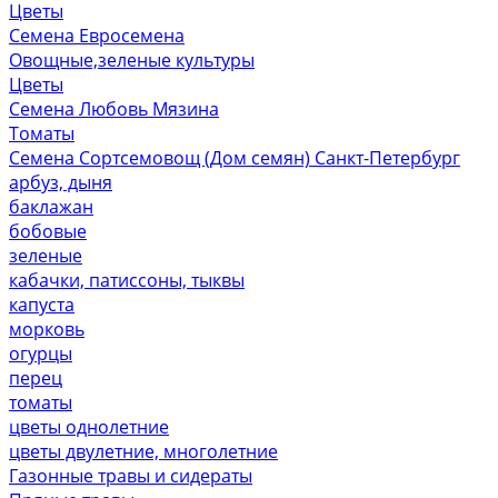
Цветы
Семена Евросемена
Овощные,зеленые культуры
Цветы
Семена Любовь Мязина
Томаты
Семена Сортсемовощ (Дом семян) Санкт-Петербург
арбуз, дыня
баклажан
бобовые
зеленые
кабачки, патиссоны, тыквы
капуста
морковь
огурцы
перец
томаты
цветы однолетние
цветы двулетние, многолетние
Газонные травы и сидераты