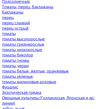
Подсолнечник
Томаты, перец, баклажаны
баклажаны
перец
перец сладкий
перец острый
томаты
томаты высокорослые
томаты среднерослые
томаты низкорослые
томаты биколор
томаты гномы
томаты черри
томаты белые, желтые, оранжевые
томаты зеленые
томаты малиновые,розовые
Физалис
Экзотическая грядка
Овощные культуры (Голландская, Японская и др.
линии)
арбуз, дыня