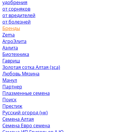
удобрения
от сорняков
от вредителей
от болезней
Бренды
Zema
АгроЭлита
Аэлита
Биотехника
Гавриш
Золотая сотка Алтая (зса)
Любовь Мязина
Манул
Партнер
Плазменные семена
Поиск
Престиж
Русский огород (нк)
Семена Алтая
Семена Евро семена
Семена ИП Григорьев А.Ю.