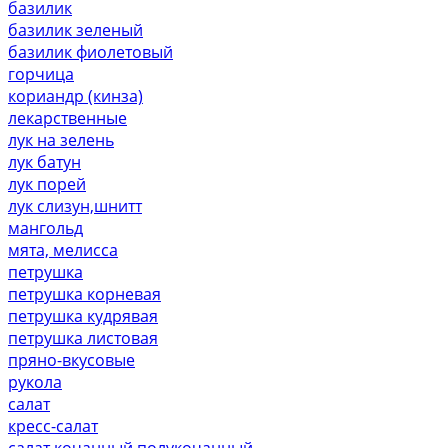
базилик
базилик зеленый
базилик фиолетовый
горчица
кориандр (кинза)
лекарственные
лук на зелень
лук батун
лук порей
лук слизун,шнитт
мангольд
мята, мелисса
петрушка
петрушка корневая
петрушка кудрявая
петрушка листовая
пряно-вкусовые
рукола
салат
кресс-салат
салат кочанный,полукочанный