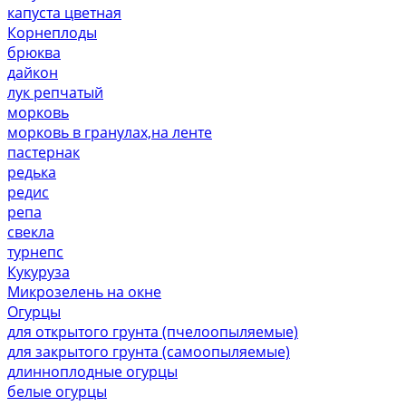
капуста цветная
Корнеплоды
брюква
дайкон
лук репчатый
морковь
морковь в гранулах,на ленте
пастернак
редька
редис
репа
свекла
турнепс
Кукуруза
Микрозелень на окне
Огурцы
для открытого грунта (пчелоопыляемые)
для закрытого грунта (самоопыляемые)
длинноплодные огурцы
белые огурцы