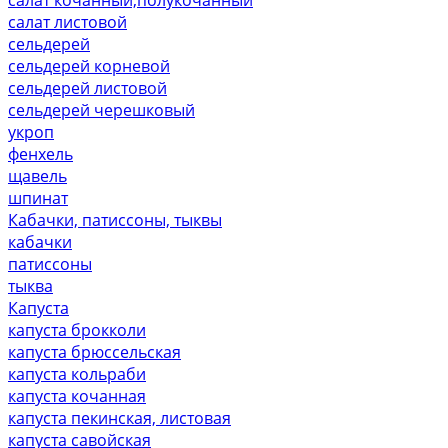
салат листовой
сельдерей
сельдерей корневой
сельдерей листовой
сельдерей черешковый
укроп
фенхель
щавель
шпинат
Кабачки, патиссоны, тыквы
кабачки
патиссоны
тыква
Капуста
капуста брокколи
капуста брюссельская
капуста кольраби
капуста кочанная
капуста пекинская, листовая
капуста савойская