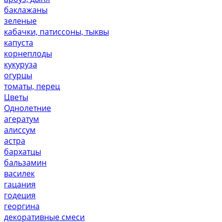
баклажаны
зеленые
кабачки, патиссоны, тыквы
капуста
корнеплоды
кукуруза
огурцы
томаты, перец
Цветы
Однолетние
агератум
алиссум
астра
бархатцы
бальзамин
василек
гацания
годеция
георгина
декоративные смеси