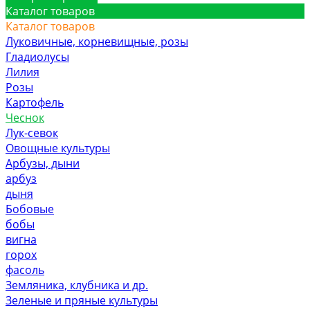
Каталог товаров
Каталог товаров
Луковичные, корневищные, розы
Гладиолусы
Лилия
Розы
Картофель
Чеснок
Лук-севок
Овощные культуры
Арбузы, дыни
арбуз
дыня
Бобовые
бобы
вигна
горох
фасоль
Земляника, клубника и др.
Зеленые и пряные культуры