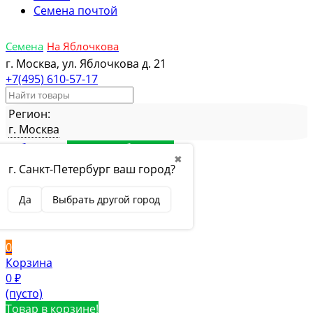
Семена почтой
Семена
На Яблочкова
г. Москва, ул. Яблочкова д. 21
+7(495) 610-57-17
Регион:
г. Москва
Избранное
Товар в избранном
✖
Сравнение
Товар в сравнении
г. Санкт-Петербург ваш город?
Вход
Да
Выбрать другой город
Вход
Регистрация
0
Корзина
0
₽
(пусто)
Товар в корзине!