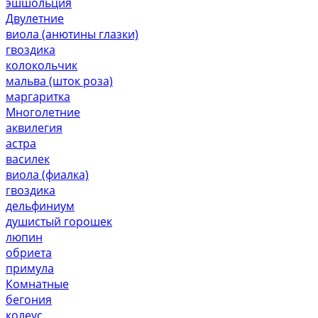
эшшольция
Двулетние
виола (анютины глазки)
гвоздика
колокольчик
мальва (шток роза)
маргаритка
Многолетние
аквилегия
астра
василек
виола (фиалка)
гвоздика
дельфиниум
душистый горошек
люпин
обриета
примула
Комнатные
бегония
колеус