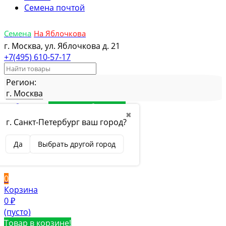
Семена почтой
Семена
На Яблочкова
г. Москва, ул. Яблочкова д. 21
+7(495) 610-57-17
Регион:
г. Москва
Избранное
Товар в избранном
✖
Сравнение
Товар в сравнении
г. Санкт-Петербург ваш город?
Вход
Да
Выбрать другой город
Вход
Регистрация
0
Корзина
0
₽
(пусто)
Товар в корзине!