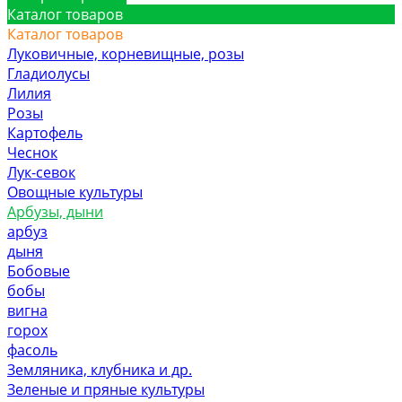
Каталог товаров
Каталог товаров
Луковичные, корневищные, розы
Гладиолусы
Лилия
Розы
Картофель
Чеснок
Лук-севок
Овощные культуры
Арбузы, дыни
арбуз
дыня
Бобовые
бобы
вигна
горох
фасоль
Земляника, клубника и др.
Зеленые и пряные культуры