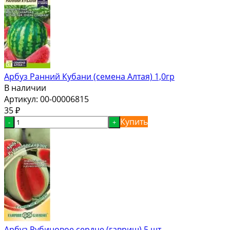
Арбуз Ранний Кубани (семена Алтая) 1,0гр
В наличии
Артикул:
00-00006815
35
₽
Купить
-
+
Арбуз Рубиновое сердце (гавриш) 5 шт