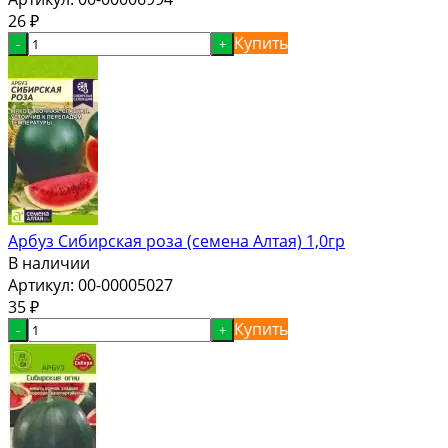
26
₽
Купить
-
+
Арбуз Сибирская роза (семена Алтая) 1,0гр
В наличии
Артикул:
00-00005027
35
₽
Купить
-
+