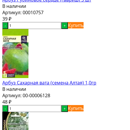
В наличии
Артикул:
00010757
39
₽
Купить
-
+
Арбуз Сахарная вата (семена Алтая) 1,0гр
В наличии
Артикул:
00-00006128
48
₽
Купить
-
+