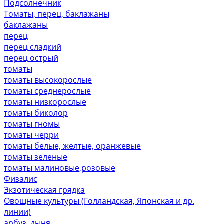
Подсолнечник
Томаты, перец, баклажаны
баклажаны
перец
перец сладкий
перец острый
томаты
томаты высокорослые
томаты среднерослые
томаты низкорослые
томаты биколор
томаты гномы
томаты черри
томаты белые, желтые, оранжевые
томаты зеленые
томаты малиновые,розовые
Физалис
Экзотическая грядка
Овощные культуры (Голландская, Японская и др.
линии)
арбуз, дыня