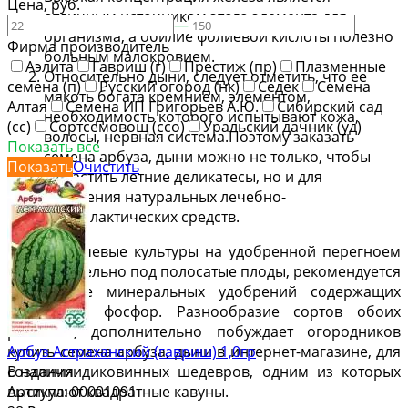
Цена, руб.
отличным источником этого элемента для
—
организма, а обилие фолиевой кислоты полезно
Фирма производитель
больным малокровием.
Аэлита
Гавриш (г)
Престиж (пр)
Плазменные
Относительно дыни, следует отметить, что ее
семена (п)
Русский огород (нк)
Седек
Семена
мякоть богата кремнием, элементом,
Алтая
Семена ИП Григорьев А.Ю.
Сибирский сад
необходимость которого испытывают кожа,
(сс)
Сортсемовощ (ссо)
Уральский дачник (уд)
волосы, нервная система.Поэтому заказать
Показать все
семена арбуза, дыни можно не только, чтобы
Показать
Очистить
вырастить летние деликатесы, но и для
получения натуральных лечебно-
профилактических средств.
Растут бахчевые культуры на удобренной перегноем
почве. Отдельно под полосатые плоды, рекомендуется
добавление минеральных удобрений содержащих
калий или фосфор. Разнообразие сортов обоих
растений, дополнительно побуждает огородников
Арбуз Астраханский (гавриш) 1,0гр
купить семена арбуза, дыни в интернет-магазине, для
В наличии
создания диковинных шедевров, одним из которых
Артикул:
00001091
выступают квадратные кавуны.