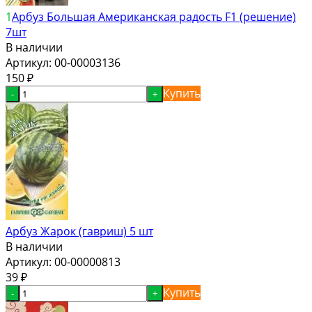
1
Арбуз Большая Американская радость F1 (решение)
7шт
В наличии
Артикул:
00-00003136
150
₽
Купить
-
+
Арбуз Жарок (гавриш) 5 шт
В наличии
Артикул:
00-00000813
39
₽
Купить
-
+