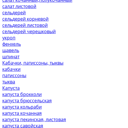
салат листовой
сельдерей
сельдерей корневой
сельдерей листовой
сельдерей черешковый
укроп
фенхель
щавель
шпинат
Кабачки, патиссоны, тыквы
кабачки
патиссоны
тыква
Капуста
капуста брокколи
капуста брюссельская
капуста кольраби
капуста кочанная
капуста пекинская, листовая
капуста савойская