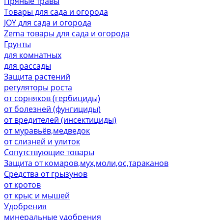
Пряные травы
Товары для сада и огорода
JOY для сада и огорода
Zema товары для сада и огорода
Грунты
для комнатных
для рассады
Защита растений
регуляторы роста
от сорняков (гербициды)
от болезней (фунгициды)
от вредителей (инсектициды)
от муравьёв,медведок
от слизней и улиток
Сопутствующие товары
Защита от комаров,мух,моли,ос,тараканов
Средства от грызунов
от кротов
от крыс и мышей
Удобрения
минеральные удобрения