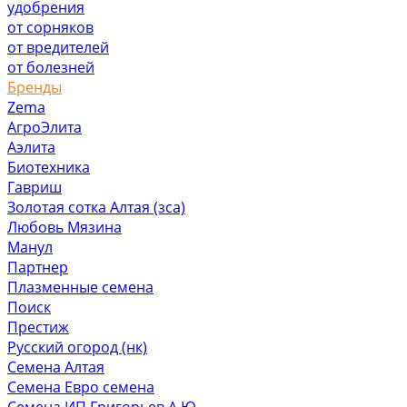
удобрения
от сорняков
от вредителей
от болезней
Бренды
Zema
АгроЭлита
Аэлита
Биотехника
Гавриш
Золотая сотка Алтая (зса)
Любовь Мязина
Манул
Партнер
Плазменные семена
Поиск
Престиж
Русский огород (нк)
Семена Алтая
Семена Евро семена
Семена ИП Григорьев А.Ю.