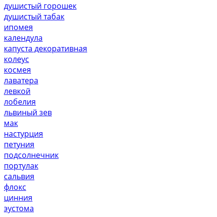
душистый горошек
душистый табак
ипомея
календула
капуста декоративная
колеус
космея
лаватера
левкой
лобелия
львиный зев
мак
настурция
петуния
подсолнечник
портулак
сальвия
флокс
цинния
эустома