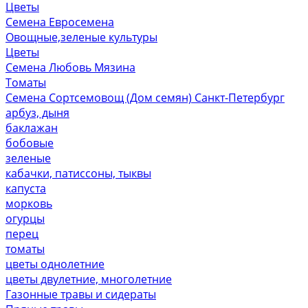
Цветы
Семена Евросемена
Овощные,зеленые культуры
Цветы
Семена Любовь Мязина
Томаты
Семена Сортсемовощ (Дом семян) Санкт-Петербург
арбуз, дыня
баклажан
бобовые
зеленые
кабачки, патиссоны, тыквы
капуста
морковь
огурцы
перец
томаты
цветы однолетние
цветы двулетние, многолетние
Газонные травы и сидераты