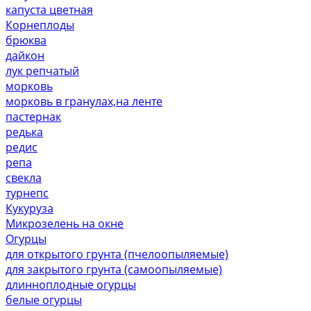
капуста цветная
Корнеплоды
брюква
дайкон
лук репчатый
морковь
морковь в гранулах,на ленте
пастернак
редька
редис
репа
свекла
турнепс
Кукуруза
Микрозелень на окне
Огурцы
для открытого грунта (пчелоопыляемые)
для закрытого грунта (самоопыляемые)
длинноплодные огурцы
белые огурцы