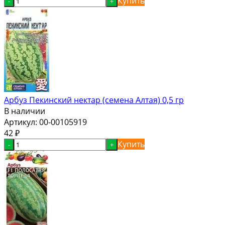
Купить
-
+
Арбуз Пекинский нектар (семена Алтая) 0,5 гр
В наличии
Артикул:
00-00105919
42
₽
Купить
-
+