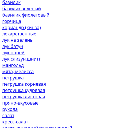
базилик
базилик зеленый
базилик фиолетовый
горчица
кориандр (кинза)
лекарственные
лук на зелень
лук батун
лук порей
лук слизун,шнитт
мангольд
мята, мелисса
петрушка
петрушка корневая
петрушка кудрявая
петрушка листовая
пряно-вкусовые
рукола
салат
кресс-салат
салат кочанный,полукочанный