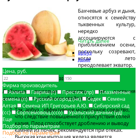
Бахчевые арбуз и дыня,
относятся к семейству
тыквенных культур,
нередко
ассоциируются с
Читать далее
приближением осени,
поскольку созревают,
арбуз
когда лето
дыня
преодолевает экватор.
Цена, руб.
Купить семена дыни
—
Фирма производитель
Любимые вкусовые качества этих растения
Аэлита
Гавриш (г)
Престиж (пр)
Плазменные
дополняются целебными свойствами:
семена (п)
Русский огород (нк)
Седек
Семена
Алтая
Семена ИП Григорьев А.Ю.
Сибирский сад
Так, арбуз - эффективное мочегонное средство,
(сс)
Сортсемовощ (ссо)
Уральский дачник (уд)
что следствие повышенного присутствия солей
Еще
калия. Плод способствует дроблению и выводу
Подбор по параметрам
камней из почек, рекомендуется при отеках.
Подбор по параметрам
Высокая концентрация железа является