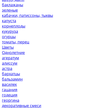
баклажаны
зеленые
кабачки, патиссоны, тыквы
капуста
корнеплоды
кукуруза
огурцы
томаты, перец
Цветы
Однолетние
агератум
алиссум
астра
бархатцы
бальзамин
василек
гацания
годеция
георгина
декоративные смеси