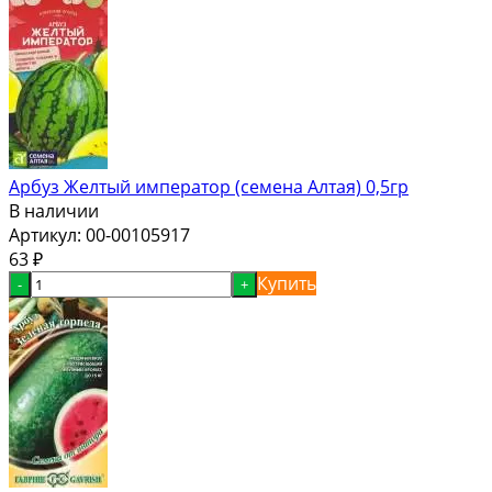
Арбуз Желтый император (семена Алтая) 0,5гр
В наличии
Артикул:
00-00105917
63
₽
Купить
-
+