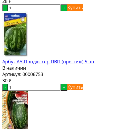
28
₽
Купить
-
+
Арбуз АУ-Продюссер ПВП (престиж) 5 шт
В наличии
Артикул:
00006753
30
₽
Купить
-
+