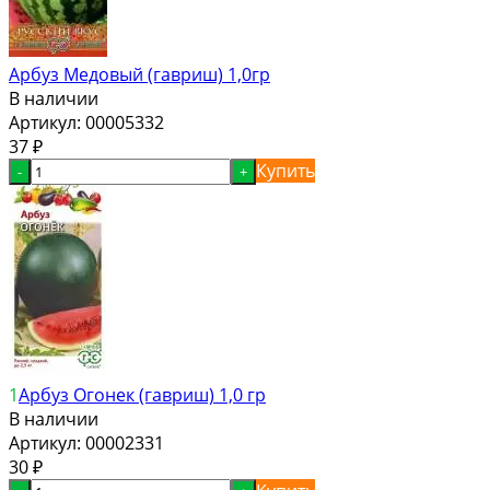
Арбуз Медовый (гавриш) 1,0гр
В наличии
Артикул:
00005332
37
₽
Купить
-
+
1
Арбуз Огонек (гавриш) 1,0 гр
В наличии
Артикул:
00002331
30
₽