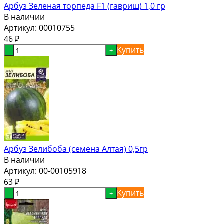
Арбуз Зеленая торпеда F1 (гавриш) 1,0 гр
В наличии
Артикул:
00010755
46
₽
Купить
-
+
Арбуз Зелибоба (семена Алтая) 0,5гр
В наличии
Артикул:
00-00105918
63
₽
Купить
-
+