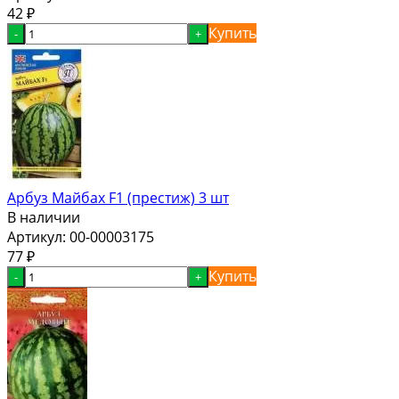
42
₽
Купить
-
+
Арбуз Майбах F1 (престиж) 3 шт
В наличии
Артикул:
00-00003175
77
₽
Купить
-
+