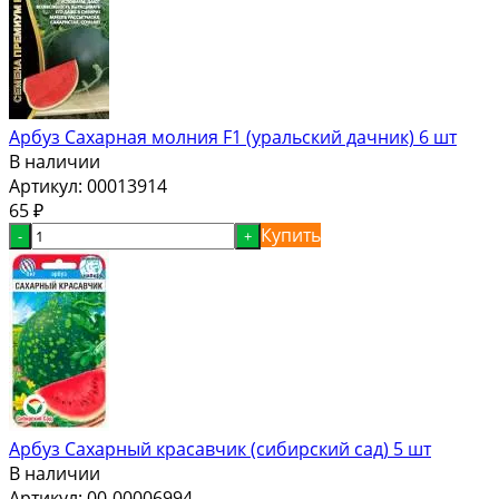
Арбуз Сахарная молния F1 (уральский дачник) 6 шт
В наличии
Артикул:
00013914
65
₽
Купить
-
+
Арбуз Сахарный красавчик (сибирский сад) 5 шт
В наличии
Артикул:
00-00006994