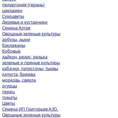
пеларгония (герань)
цикламен
Сухоцветы
Деревья и кустарники
Семена Алтая
Овощные,зеленые культуры
арбузы, дыни
баклажаны
бобовые
дайкон, редис, редька
зеленые и пряные культуры
кабачки, патиссоны, тыквы
капуста, брюква
морковь, свекла
огурцы
перец
томаты
Цветы
Семена ИП Григорьев А.Ю.
Овощные,зеленые культуры