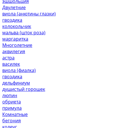
эшшольция
Двулетние
виола (анютины глазки)
гвоздика
колокольчик
мальва (шток роза)
маргаритка
Многолетние
аквилегия
астра
василек
виола (фиалка)
гвоздика
дельфиниум
душистый горошек
люпин
обриета
примула
Комнатные
бегония
колеус