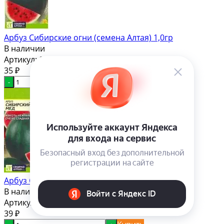
Арбуз Сибирские огни (семена Алтая) 1,0гр
В наличии
Артикул:
00-00005849
35
₽
Купить
-
+
Арбуз Сибирский мед (семена Алтая) 1,0 гр
В наличии
Артикул:
00-00004961
39
₽