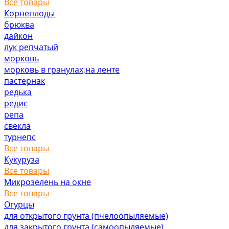
Все товары
Корнеплоды
брюква
дайкон
лук репчатый
морковь
морковь в гранулах,на ленте
пастернак
редька
редис
репа
свекла
турнепс
Все товары
Кукуруза
Все товары
Микрозелень на окне
Все товары
Огурцы
для открытого грунта (пчелоопыляемые)
для закрытого грунта (самоопыляемые)