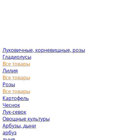
Луковичные, корневищные, розы
Гладиолусы
Все товары
Лилия
Все товары
Розы
Все товары
Картофель
Чеснок
Лук-севок
Овощные культуры
Арбузы, дыни
арбуз
дыня