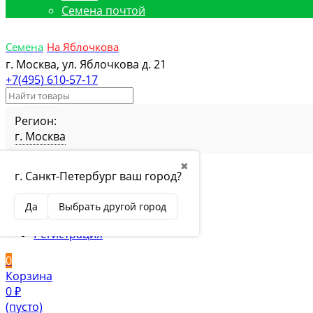
Семена почтой
Семена
На Яблочкова
г. Москва, ул. Яблочкова д. 21
+7(495) 610-57-17
Регион:
г. Москва
Избранное
Товар в избранном
✖
г. Санкт-Петербург ваш город?
Сравнение
Товар в сравнении
Вход
Да
Выбрать другой город
Вход
Регистрация
0
Корзина
0
₽
(пусто)