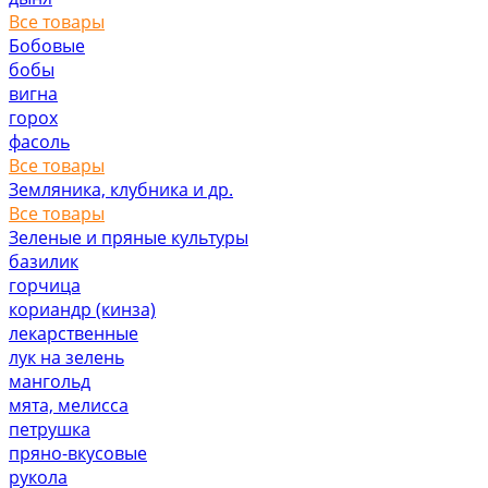
Все товары
Бобовые
бобы
вигна
горох
фасоль
Все товары
Земляника, клубника и др.
Все товары
Зеленые и пряные культуры
базилик
горчица
кориандр (кинза)
лекарственные
лук на зелень
мангольд
мята, мелисса
петрушка
пряно-вкусовые
рукола