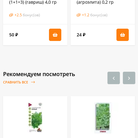
(1+1=3) (гавриш) 4,0 гр
(агроэлита) 0,2 гр
+
2.5
бонус(ов)
+
1.2
бонус(ов)
50
24
₽
₽
Рекомендуем посмотреть
СРАВНИТЬ ВСЕ