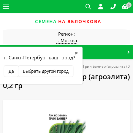
0
СЕМЕНА
НА ЯБЛОЧКОВА
Регион:
г. Москва
КАТАЛОГ ТОВАРОВ
✖
г. Санкт-Петербург ваш город?
интернет-магазин
Агроэлита
Лук батун Грин Баннер (агроэлита) 0,2
Да
Выбрать другой город
Лук батун Грин Баннер (агроэлита)
0,2 гр