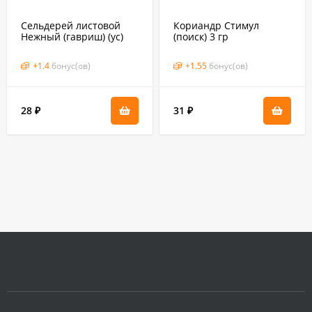
Сельдерей листовой
Кориандр Стимул
Нежный (гавриш) (ус)
(поиск) 3 гр
0,1 гр
+
1.4
бонус(ов)
+
1.55
бонус(ов)
28
31
₽
₽