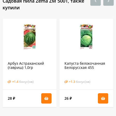
Садовая пила Zema ZM 5001, также
купили
Арбуз Астраханский
Капуста белокочанная
(гавриш) 1,0гр
Белорусская 455
(гавриш) 0,5 гр
+
1.4
бонус(ов)
+
1.3
бонус(ов)
28
26
₽
₽