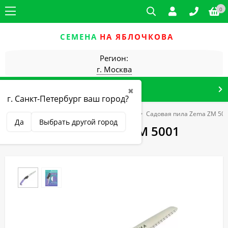
0
СЕМЕНА
НА ЯБЛОЧКОВА
Регион:
г. Москва
КАТАЛОГ ТОВАРОВ
✖
г. Санкт-Петербург ваш город?
огорода
Zema товары для сада и огорода
Садовая пила Zema ZM 50
Да
Выбрать другой город
Садовая пила Zema ZM 5001