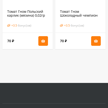
Томат Гном Польский
Томат Гном
карлик (мязина) 0,02гр
Шоколадный чемпион
(мязина) 0,02гр
+
3.5
бонус(ов)
+
3.5
бонус(ов)
70
70
₽
₽