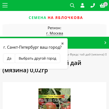
0
СЕМЕНА
НА ЯБЛОЧКОВА
Регион:
г. Москва
КАТАЛОГ ТОВАРОВ
✖
г. Санкт-Петербург ваш город?
ы
Томаты, перец, баклажаны
Томат Гном Фредс тай дай (мязина) 0,
Да
Выбрать другой город
Томат Гном Фредс тай дай
(мязина) 0,02гр