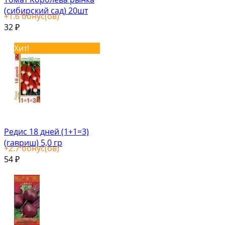
(сибирский сад) 20шт
+
1.6
бонус(ов)
32
₽
Хит!
Редис 18 дней (1+1=3)
(гавриш) 5,0 гр
+
2.7
бонус(ов)
54
₽