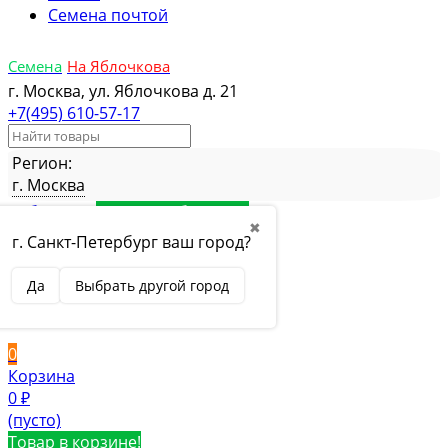
Семена почтой
Семена
На Яблочкова
г. Москва, ул. Яблочкова д. 21
+7(495) 610-57-17
Регион:
г. Москва
Избранное
Товар в избранном
✖
Сравнение
Товар в сравнении
г. Санкт-Петербург ваш город?
Вход
Да
Выбрать другой город
Вход
Регистрация
0
Корзина
0
₽
(пусто)
Товар в корзине!