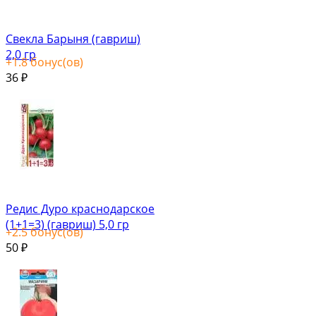
Свекла Барыня (гавриш)
2,0 гр
+
1.8
бонус(ов)
36
₽
Редис Дуро краснодарское
(1+1=3) (гавриш) 5,0 гр
+
2.5
бонус(ов)
50
₽