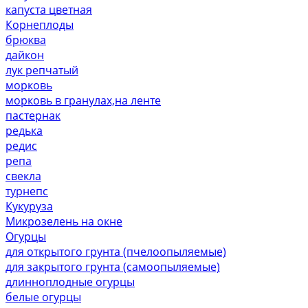
капуста цветная
Корнеплоды
брюква
дайкон
лук репчатый
морковь
морковь в гранулах,на ленте
пастернак
редька
редис
репа
свекла
турнепс
Кукуруза
Микрозелень на окне
Огурцы
для открытого грунта (пчелоопыляемые)
для закрытого грунта (самоопыляемые)
длинноплодные огурцы
белые огурцы