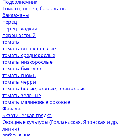
Подсолнечник
Томаты, перец, баклажаны
баклажаны
перец
перец сладкий
перец острый
томаты
томаты высокорослые
томаты среднерослые
томаты низкорослые
томаты биколор
томаты гномы
томаты черри
томаты белые, желтые, оранжевые
томаты зеленые
томаты малиновые,розовые
Физалис
Экзотическая грядка
Овощные культуры (Голландская, Японская и др.
линии)
арбуз, дыня