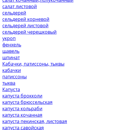
салат листовой
сельдерей
сельдерей корневой
сельдерей листовой
сельдерей черешковый
укроп
фенхель
щавель
шпинат
Кабачки, патиссоны, тыквы
кабачки
патиссоны
тыква
Капуста
капуста брокколи
капуста брюссельская
капуста кольраби
капуста кочанная
капуста пекинская, листовая
капуста савойская