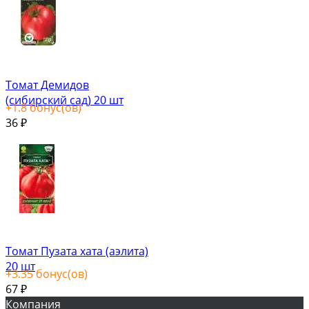
Томат Демидов
(сибирский сад) 20 шт
+
1.8
бонус(ов)
36
₽
Томат Пузата хата (аэлита)
20 шт
+
3.35
бонус(ов)
67
₽
Компания