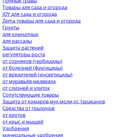
Пряные травы
Товары для сада и огорода
JOY для сада и огорода
Zema товары для сада и огорода
Грунты
для комнатных
для рассады
Защита растений
регуляторы роста
от сорняков (гербициды)
от болезней (фунгициды)
от вредителей (инсектициды)
от муравьёв,медведок
от слизней и улиток
Сопутствующие товары
Защита от комаров,мух,моли,ос,тараканов
Средства от грызунов
от кротов
от крыс и мышей
Удобрения
минеральные удобрения