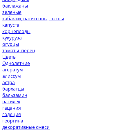
баклажаны
зеленые
кабачки, патиссоны, тыквы
капуста
корнеплоды
кукуруза
огурцы
томаты, перец
Цветы
Однолетние
агератум
алиссум
астра
бархатцы
бальзамин
василек
гацания
годеция
георгина
декоративные смеси