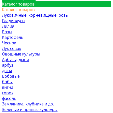
Каталог товаров
Каталог товаров
Луковичные, корневищные, розы
Гладиолусы
Лилия
Розы
Картофель
Чеснок
Лук-севок
Овощные культуры
Арбузы, дыни
арбуз
дыня
Бобовые
бобы
вигна
горох
фасоль
Земляника, клубника и др.
Зеленые и пряные культуры