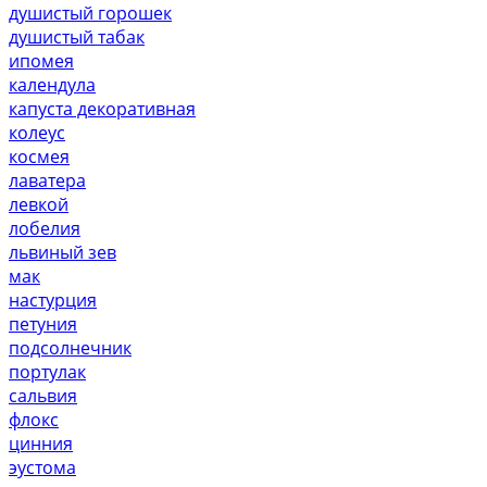
душистый горошек
душистый табак
ипомея
календула
капуста декоративная
колеус
космея
лаватера
левкой
лобелия
львиный зев
мак
настурция
петуния
подсолнечник
портулак
сальвия
флокс
цинния
эустома