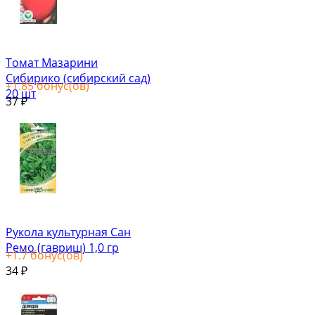
Томат Мазарини
Сибирико (сибирский сад)
+
1.85
бонус(ов)
20 шт
37
₽
Рукола культурная Сан
Ремо (гавриш) 1,0 гр
+
1.7
бонус(ов)
34
₽