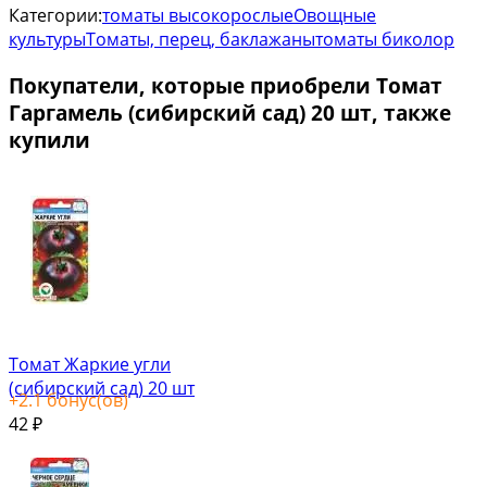
Категории:
томаты высокорослые
Овощные
культуры
Томаты, перец, баклажаны
томаты биколор
Покупатели, которые приобрели Томат
Гаргамель (сибирский сад) 20 шт, также
купили
Томат Жаркие угли
(сибирский сад) 20 шт
+
2.1
бонус(ов)
42
₽