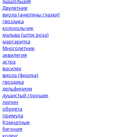
эшшольция
Двулетние
виола (анютины глазки)
гвоздика
колокольчик
мальва (шток роза)
маргаритка
Многолетние
аквилегия
астра
василек
виола (фиалка)
гвоздика
дельфиниум
душистый горошек
люпин
обриета
примула
Комнатные
бегония
колеус