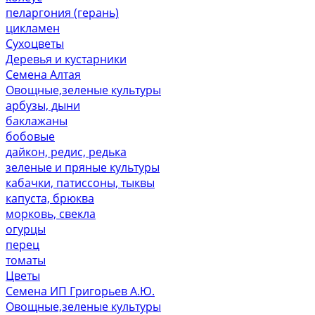
пеларгония (герань)
цикламен
Сухоцветы
Деревья и кустарники
Семена Алтая
Овощные,зеленые культуры
арбузы, дыни
баклажаны
бобовые
дайкон, редис, редька
зеленые и пряные культуры
кабачки, патиссоны, тыквы
капуста, брюква
морковь, свекла
огурцы
перец
томаты
Цветы
Семена ИП Григорьев А.Ю.
Овощные,зеленые культуры