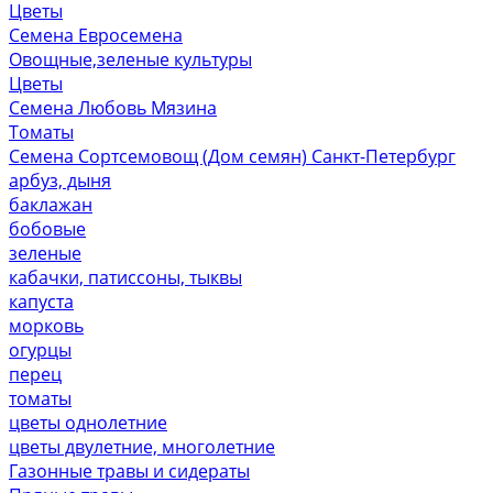
Цветы
Семена Евросемена
Овощные,зеленые культуры
Цветы
Семена Любовь Мязина
Томаты
Семена Сортсемовощ (Дом семян) Санкт-Петербург
арбуз, дыня
баклажан
бобовые
зеленые
кабачки, патиссоны, тыквы
капуста
морковь
огурцы
перец
томаты
цветы однолетние
цветы двулетние, многолетние
Газонные травы и сидераты