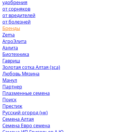
удобрения
от сорняков
от вредителей
от болезней
Бренды
Zema
АгроЭлита
Аэлита
Биотехника
Гавриш
Золотая сотка Алтая (зса)
Любовь Мязина
Манул
Партнер
Плазменные семена
Поиск
Престиж
Русский огород (нк)
Семена Алтая
Семена Евро семена
Семена ИП Григорьев А.Ю.