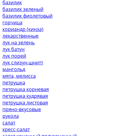
базилик
базилик зеленый
базилик фиолетовый
горчица
кориандр (кинза)
лекарственные
лук на зелень
лук батун
лук порей
лук слизун,шнитт
мангольд
мята, мелисса
петрушка
петрушка корневая
петрушка кудрявая
петрушка листовая
пряно-вкусовые
рукола
салат
кресс-салат
салат кочанный,полукочанный