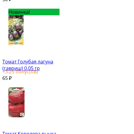
Новинка!
Томат Голубая лагуна
(гавриш) 0,05 гр
+
3.25
бонус(ов)
65
₽
Томат Королева рынка