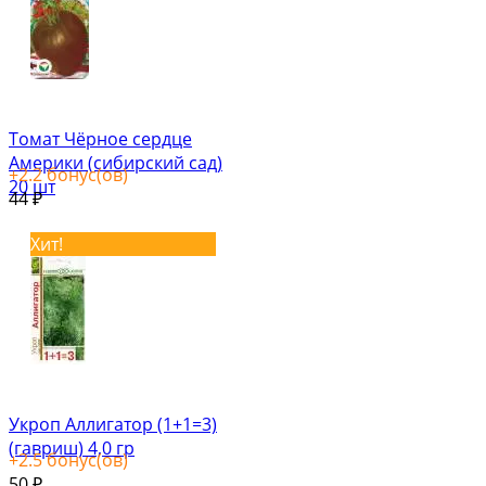
Томат Чёрное сердце
Америки (сибирский сад)
+
2.2
бонус(ов)
20 шт
44
₽
Хит!
Укроп Аллигатор (1+1=3)
(гавриш) 4,0 гр
+
2.5
бонус(ов)
50
₽