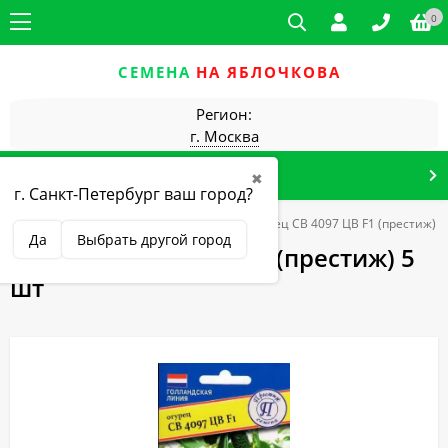
0
СЕМЕНА
НА ЯБЛОЧКОВА
Регион:
г. Москва
КАТАЛОГ ТОВАРОВ
✖
г. Санкт-Петербург ваш город?
ля закрытого грунта (самоопыляемые)
Огурец СВ 4097 ЦВ F1 (престиж) 5
Да
Выбрать другой город
Огурец СВ 4097 ЦВ F1 (престиж) 5
шт