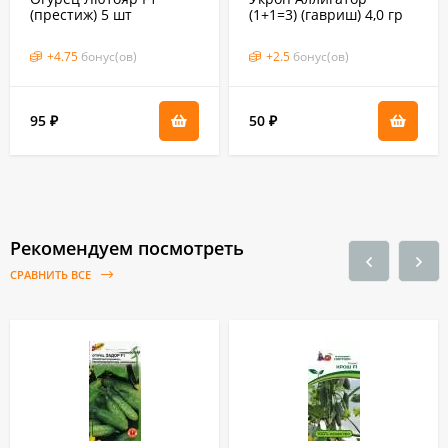
(престиж) 5 шт
(1+1=3) (гавриш) 4,0 гр
+
4.75
бонус(ов)
+
2.5
бонус(ов)
95
50
₽
₽
Рекомендуем посмотреть
СРАВНИТЬ ВСЕ