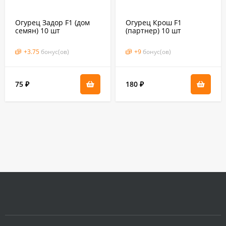
Огурец Задор F1 (дом
Огурец Крош F1
семян) 10 шт
(партнер) 10 шт
+
3.75
бонус(ов)
+
9
бонус(ов)
75
180
₽
₽