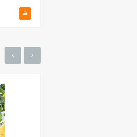
культиватор Zema ZM
2111
1 250
₽
29
₽
Укрывной материал
Агроспан "17 4,20*13
530
₽
Совок садовый ZEMA
ZM 2110
1 100
₽
Краска садовая 3кг
375
₽