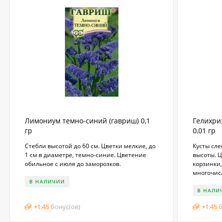
Лимониум темно-синий (гавриш) 0,1
Гелихри
гр
0,01 гр
Стебли высотой до 60 см. Цветки мелкие, до
Кусты сле
1 см в диаметре, темно-синие. Цветение
высоты. 
обильное с июля до заморозков.
корзинки
многочисл
В НАЛИЧИИ
В НАЛИ
+
1.45
бонус(ов)
+
1.45
б