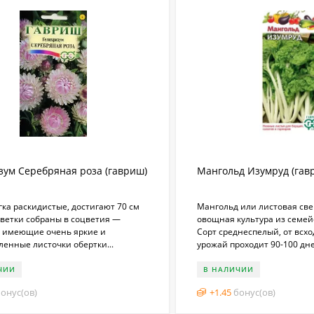
зум Серебряная роза (гавриш)
Мангольд Изумруд (гавр
гка раскидистые, достигают 70 см
Мангольд или листовая све
Цветки собраны в соцветия —
овощная культура из семей
, имеющие очень яркие и
Сорт среднеспелый, от всхо
енные листочки обертки...
урожай проходит 90-100 дне
ЧИИ
В НАЛИЧИИ
онус(ов)
+
1.45
бонус(ов)