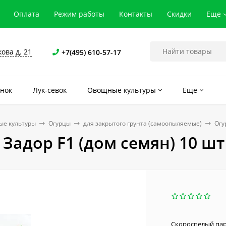
Оплата
Режим работы
Контакты
Скидки
Еще
кова д. 21
+7(495) 610-57-17
нок
Лук-севок
Овощные культуры
Еще
е культуры
Огурцы
для закрытого грунта (самоопыляемые)
Огу
 Задор F1 (дом семян) 10 шт
​Скороспелый па