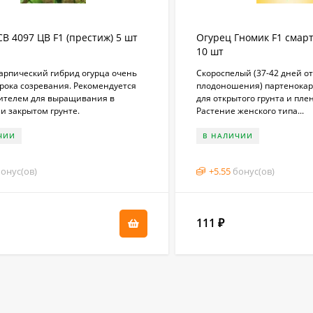
В 4097 ЦВ F1 (престиж) 5 шт
Огурец Гномик F1 смарт
10 шт
арпический гибрид огурца очень
Скороспелый (37-42 дней от
рока созревания. Рекомендуется
плодоношения) партенокар
ителем для выращивания в
для открытого грунта и пле
и закрытом грунте.
Растение женского типа...
ЧИИ
В НАЛИЧИИ
онус(ов)
+
5.55
бонус(ов)
111
₽