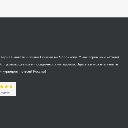
650
₽
Фертика Осень 2,5 кг
695
₽
ернет-магазин семян Семена на Яблочкова. У нас огромный каталог
ОЖЗ Удобрение для
й, луковиц цветов и посадочного материала. Здесь вы можете купить
гортензий 0,5 л
и курьером по всей России!
255
₽
Таблетки Jjiffy-7
d=41мм 1 шт
18
₽