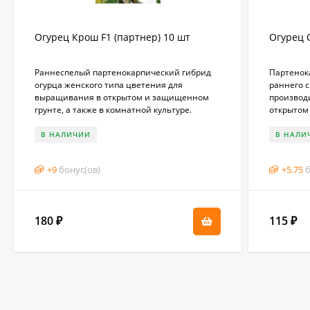
Огурец Крош F1 (партнер) 10 шт
Огурец С
Раннеспелый партенокарпический гибрид
Партенок
огурца женского типа цветения для
раннего с
выращивания в открытом и защищенном
производ
грунте, а также в комнатной культуре.
открытом 
В НАЛИЧИИ
В НАЛИ
+
9
бонус(ов)
+
5.75
б
180
115
₽
₽