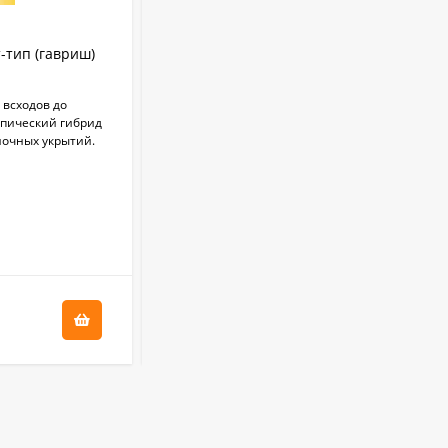
Бордоская жидкость
-тип (гавриш)
Огурец Сибирский пучок F1 (семена
Бордоска (евросемена)
0,25 л
Алтая) 5 шт
340
₽
 всходов до
​Суперпучковый ультраранний
пический гибрид
самоопыляемый гибрид. Одновременно в
ночных укрытий.
каждом междоузлии формируется 6-7
завязей.
Бордоская жидкость
Бордоска (евросемена)
0,5 л
В НАЛИЧИИ
580
₽
+
8.75
бонус(ов)
Укрывной материал
Агроспан "60 2,10*10
175
₽
600
₽
Корнеудалитель
садовый ZEMA ZM
2105