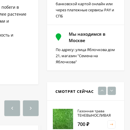
Грейдер от сорняков
банковской картой онлайн или
(август) 10 мл
 побеги в
через платежные сервисы PAY и
лее растение
170
₽
СПБ
ми и
Мы находимся в
ость и
Фацелия 0,3кг (фас)
Москве
По адресу: улица Яблочкова дом
220
₽
21, магазин "Семена на
Яблочкова"
Кристалон томатный
100 гр
230
₽
СМОТРЯТ СЕЙЧАС
Газонная трава
ТЕНЕВЫНОСЛИВАЯ
700
₽