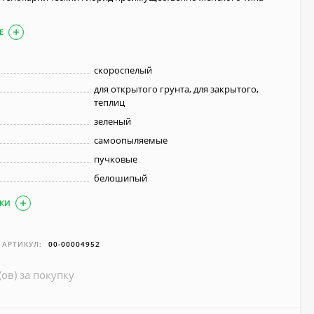
Е
скороспелый
для открытого грунта, для закрытого,
теплиц
зеленый
самоопыляемые
пучковые
белошипый
ИКИ
АРТИКУЛ:
00-00004952
(ов) за покупку