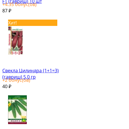
F1 (гавриш) 10 шт
+
4.35
бонус(ов)
87
₽
Хит!
Свекла Цилиндра (1+1=3)
(гавриш) 5,0 гр
+
2
бонус(ов)
40
₽