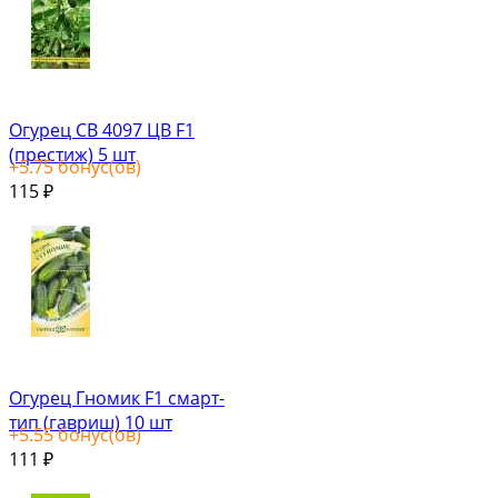
Огурец СВ 4097 ЦВ F1
(престиж) 5 шт
+
5.75
бонус(ов)
115
₽
Огурец Гномик F1 смарт-
тип (гавриш) 10 шт
+
5.55
бонус(ов)
111
₽