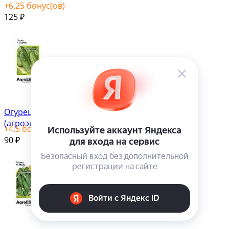
+
6.25
бонус(ов)
125
₽
Огурец Седрик F1
(агроэлита) 5 шт
+
4.5
бонус(ов)
90
₽