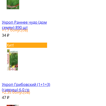
Укроп Раннее чудо (дом
семян) 890 шт
+
1.7
бонус(ов)
34
₽
Хит!
Укроп Грибовский (1+1=3)
(гавриш) 6,0 гр
+
2.35
бонус(ов)
47
₽