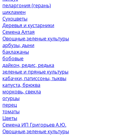
пеларгония (герань)
цикламен
Сухоцветы
Деревья и кустарники
Семена Алтая
Овощные,зеленые культуры
арбузы, дыни
баклажаны
бобовые
дайкон, редис, редька
зеленые и пряные культуры
кабачки, патиссоны, тыквы
капуста, брюква
морковь, свекла
огурцы
перец
томаты
Цветы
Семена ИП Григорьев А.Ю.
Овощные,зеленые культуры