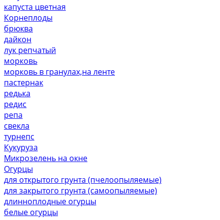
капуста цветная
Корнеплоды
брюква
дайкон
лук репчатый
морковь
морковь в гранулах,на ленте
пастернак
редька
редис
репа
свекла
турнепс
Кукуруза
Микрозелень на окне
Огурцы
для открытого грунта (пчелоопыляемые)
для закрытого грунта (самоопыляемые)
длинноплодные огурцы
белые огурцы