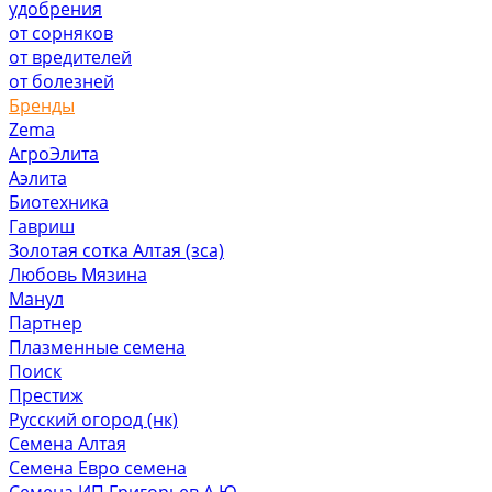
удобрения
от сорняков
от вредителей
от болезней
Бренды
Zema
АгроЭлита
Аэлита
Биотехника
Гавриш
Золотая сотка Алтая (зса)
Любовь Мязина
Манул
Партнер
Плазменные семена
Поиск
Престиж
Русский огород (нк)
Семена Алтая
Семена Евро семена
Семена ИП Григорьев А.Ю.