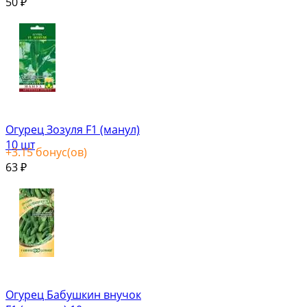
50
₽
Огурец Зозуля F1 (манул)
10 шт
+
3.15
бонус(ов)
63
₽
Огурец Бабушкин внучок