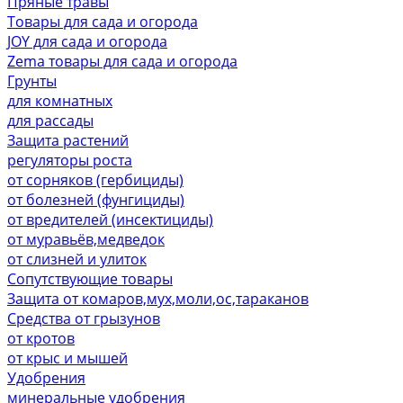
Пряные травы
Товары для сада и огорода
JOY для сада и огорода
Zema товары для сада и огорода
Грунты
для комнатных
для рассады
Защита растений
регуляторы роста
от сорняков (гербициды)
от болезней (фунгициды)
от вредителей (инсектициды)
от муравьёв,медведок
от слизней и улиток
Сопутствующие товары
Защита от комаров,мух,моли,ос,тараканов
Средства от грызунов
от кротов
от крыс и мышей
Удобрения
минеральные удобрения