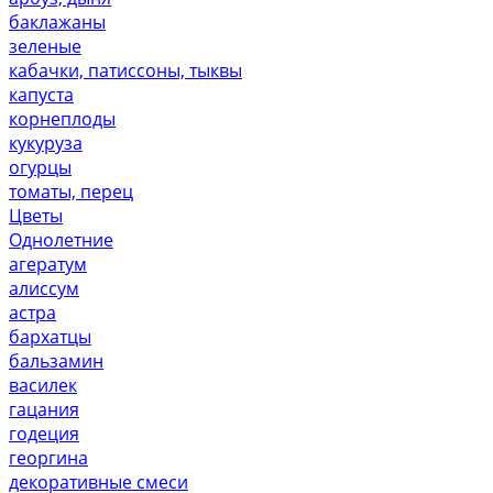
баклажаны
зеленые
кабачки, патиссоны, тыквы
капуста
корнеплоды
кукуруза
огурцы
томаты, перец
Цветы
Однолетние
агератум
алиссум
астра
бархатцы
бальзамин
василек
гацания
годеция
георгина
декоративные смеси