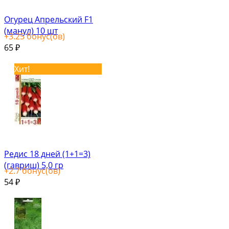
Огурец Апрельский F1
(манул) 10 шт
+
3.25
бонус(ов)
65
₽
Хит!
Редис 18 дней (1+1=3)
(гавриш) 5,0 гр
+
2.7
бонус(ов)
54
₽