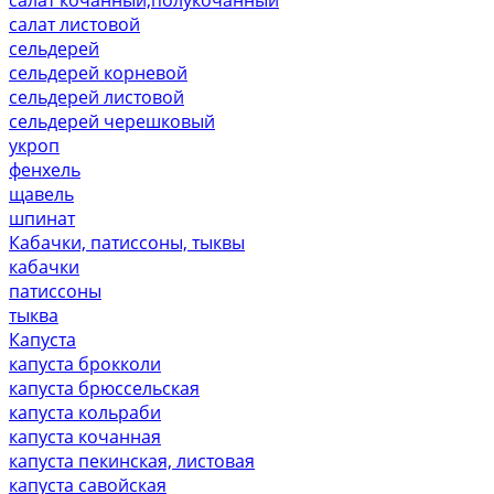
салат листовой
сельдерей
сельдерей корневой
сельдерей листовой
сельдерей черешковый
укроп
фенхель
щавель
шпинат
Кабачки, патиссоны, тыквы
кабачки
патиссоны
тыква
Капуста
капуста брокколи
капуста брюссельская
капуста кольраби
капуста кочанная
капуста пекинская, листовая
капуста савойская