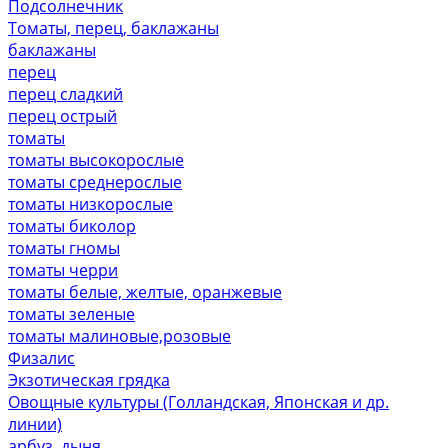
Подсолнечник
Томаты, перец, баклажаны
баклажаны
перец
перец сладкий
перец острый
томаты
томаты высокорослые
томаты среднерослые
томаты низкорослые
томаты биколор
томаты гномы
томаты черри
томаты белые, желтые, оранжевые
томаты зеленые
томаты малиновые,розовые
Физалис
Экзотическая грядка
Овощные культуры (Голландская, Японская и др.
линии)
арбуз, дыня