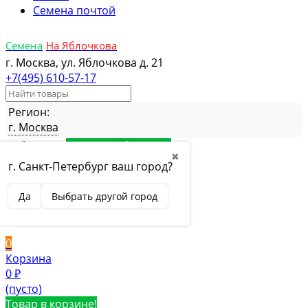
Семена почтой
Семена
На Яблочкова
г. Москва, ул. Яблочкова д. 21
+7(495) 610-57-17
Регион:
г. Москва
Избранное
Товар в избранном
✖
Сравнение
Товар в сравнении
г. Санкт-Петербург ваш город?
Вход
Да
Выбрать другой город
Вход
Регистрация
0
Корзина
0
₽
(пусто)
Товар в корзине!