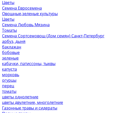
Цветы
Семена Евросемена
Овощные,зеленые культуры
Цветы
Семена Любовь Мязина
Томаты
Семена Сортсемовощ (Дом семян) Санкт-Петербург
арбуз, дыня
баклажан
бобовые
зеленые
кабачки, патиссоны, тыквы
капуста
морковь
огурцы
перец
томаты
цветы однолетние
цветы двулетние, многолетние
Газонные травы и сидераты