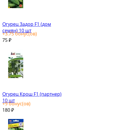
Огурец Задор F1 (дом
семян) 10 шт
+
3.75
бонус(ов)
75
₽
Огурец Крош F1 (партнер)
10 шт
+
9
бонус(ов)
180
₽