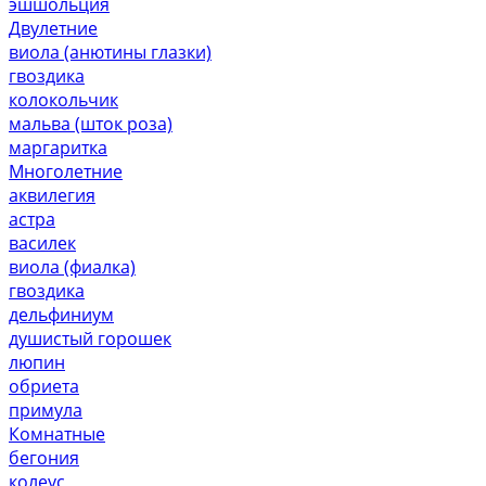
эшшольция
Двулетние
виола (анютины глазки)
гвоздика
колокольчик
мальва (шток роза)
маргаритка
Многолетние
аквилегия
астра
василек
виола (фиалка)
гвоздика
дельфиниум
душистый горошек
люпин
обриета
примула
Комнатные
бегония
колеус