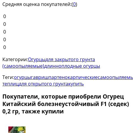
Средняя оценка покупателей:
(
0
)
0
0
0
0
0
Категории:
Огурцы
для закрытого грунта
(самоопыляемые)
длинноплодные огурцы
Теги:
огурцы
гавриш
партенокарпические
самоопыляем
теплиц
для открытого грунта
купить
Покупатели, которые приобрели Огурец
Китайский болезнеустойчивый F1 (седек)
0,2 гр, также купили