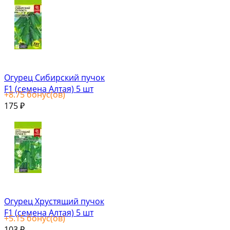
Огурец Сибирский пучок
F1 (семена Алтая) 5 шт
+
8.75
бонус(ов)
175
₽
Огурец Хрустящий пучок
F1 (семена Алтая) 5 шт
+
5.15
бонус(ов)
103
₽