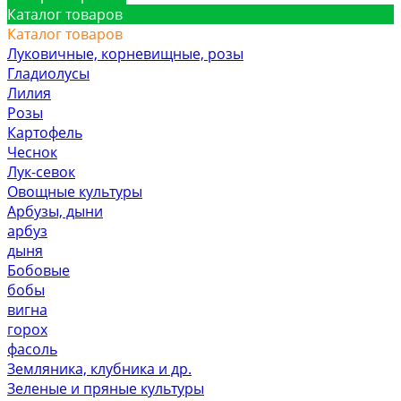
Каталог товаров
Каталог товаров
Луковичные, корневищные, розы
Гладиолусы
Лилия
Розы
Картофель
Чеснок
Лук-севок
Овощные культуры
Арбузы, дыни
арбуз
дыня
Бобовые
бобы
вигна
горох
фасоль
Земляника, клубника и др.
Зеленые и пряные культуры