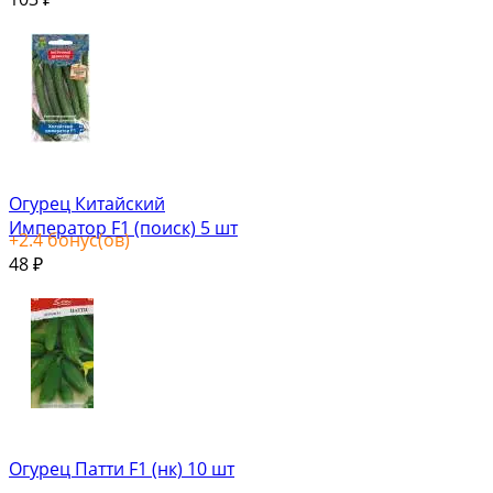
Огурец Китайский
Император F1 (поиск) 5 шт
+
2.4
бонус(ов)
48
₽
Огурец Патти F1 (нк) 10 шт