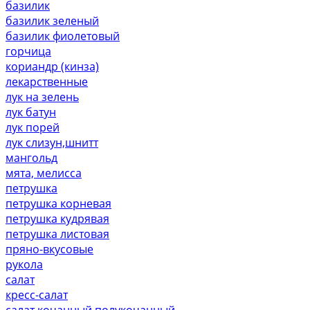
базилик
базилик зеленый
базилик фиолетовый
горчица
кориандр (кинза)
лекарственные
лук на зелень
лук батун
лук порей
лук слизун,шнитт
мангольд
мята, мелисса
петрушка
петрушка корневая
петрушка кудрявая
петрушка листовая
пряно-вкусовые
рукола
салат
кресс-салат
салат кочанный,полукочанный