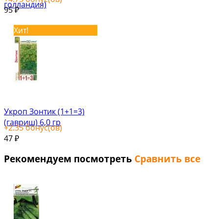
голландия)
95
₽
Хит!
Укроп Зонтик (1+1=3)
(гавриш) 6,0 гр
+
2.35
бонус(ов)
47
₽
Рекомендуем посмотреть
Сравнить все