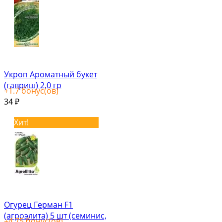
Укроп Ароматный букет
(гавриш) 2,0 гр
+
1.7
бонус(ов)
34
₽
Хит!
Огурец Герман F1
(агроэлита) 5 шт (семинис,
+
4.75
бонус(ов)