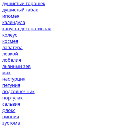
душистый горошек
душистый табак
ипомея
календула
капуста декоративная
колеус
космея
лаватера
левкой
лобелия
львиный зев
мак
настурция
петуния
подсолнечник
портулак
сальвия
флокс
цинния
эустома