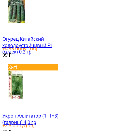
Огурец Китайский
холодоустойчивый F1
+
4.95
бонус(ов)
(седек) 0,2 гр
99
₽
Хит!
Укроп Аллигатор (1+1=3)
(гавриш) 4,0 гр
+
2.5
бонус(ов)