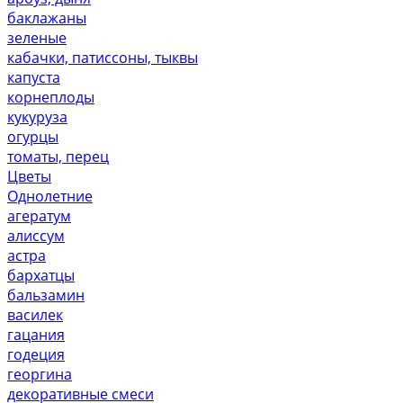
баклажаны
зеленые
кабачки, патиссоны, тыквы
капуста
корнеплоды
кукуруза
огурцы
томаты, перец
Цветы
Однолетние
агератум
алиссум
астра
бархатцы
бальзамин
василек
гацания
годеция
георгина
декоративные смеси