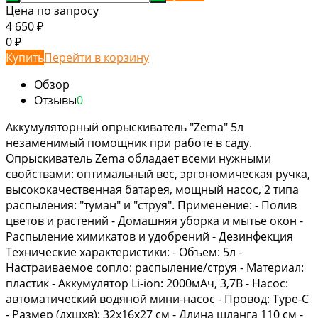
Цена по запросу
4 650
₽
0
₽
Купить
Перейти в корзину
Обзор
Отзывы
0
Аккумуляторный опрыскиватель "Zema" 5л
незаменимый помощник при работе в саду.
Опрыскиватель Zema обладает всеми нужными
свойствами: оптимальный вес, эргономическая ручка,
высококачественная батарея, мощный насос, 2 типа
распыления: "туман" и "струя". Применение: - Полив
цветов и растений - Домашняя уборка и мытье окон -
Распыление химикатов и удобрений - Дезинфекция
Технические характеристики: - Объем: 5л -
Настраиваемое сопло: распыление/струя - Материал:
пластик - Аккумулятор Li-ion: 2000мАч, 3,7В - Насос:
автоматический водяной мини-насос - Провод: Type-C
- Размер (дхшхв): 32х16х27 см - Длина шланга 110 см -