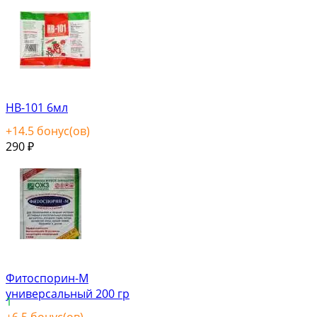
НВ-101 6мл
+
14.5
бонус(ов)
290
₽
Фитоспорин-М
универсальный 200 гр
1
+
6.5
бонус(ов)