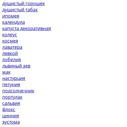
душистый горошек
душистый табак
ипомея
календула
капуста декоративная
колеус
космея
лаватера
левкой
лобелия
львиный зев
мак
настурция
петуния
подсолнечник
портулак
сальвия
флокс
цинния
эустома