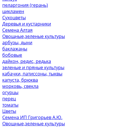
пеларгония (герань)
цикламен
Сухоцветы
Деревья и кустарники
Семена Алтая
Овощные,зеленые культуры
арбузы, дыни
баклажаны
бобовые
дайкон, редис, редька
зеленые и пряные культуры
кабачки, патиссоны, тыквы
капуста, брюква
морковь, свекла
огурцы
перец
томаты
Цветы
Семена ИП Григорьев А.Ю.
Овощные,зеленые культуры