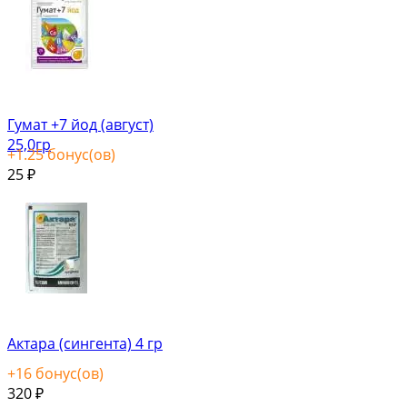
Гумат +7 йод (август)
25,0гр
+
1.25
бонус(ов)
25
₽
Актара (сингента) 4 гр
+
16
бонус(ов)
320
₽