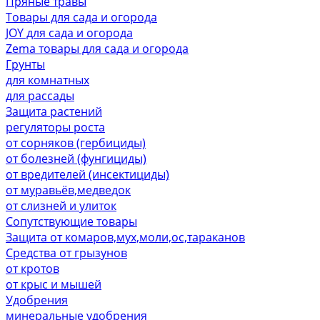
Пряные травы
Товары для сада и огорода
JOY для сада и огорода
Zema товары для сада и огорода
Грунты
для комнатных
для рассады
Защита растений
регуляторы роста
от сорняков (гербициды)
от болезней (фунгициды)
от вредителей (инсектициды)
от муравьёв,медведок
от слизней и улиток
Сопутствующие товары
Защита от комаров,мух,моли,ос,тараканов
Средства от грызунов
от кротов
от крыс и мышей
Удобрения
минеральные удобрения