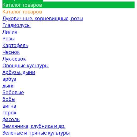
Каталог товаров
Каталог товаров
Луковичные, корневищные, розы
Гладиолусы
Лилия
Розы
Картофель
Чеснок
Лук-севок
Овощные культуры
Арбузы, дыни
арбуз
дыня
Бобовые
бобы
вигна
горох
фасоль
Земляника, клубника и др.
Зеленые и пряные культуры