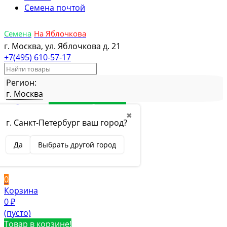
Семена почтой
Семена
На Яблочкова
г. Москва, ул. Яблочкова д. 21
+7(495) 610-57-17
Регион:
г. Москва
Избранное
Товар в избранном
✖
Сравнение
Товар в сравнении
г. Санкт-Петербург ваш город?
Вход
Да
Выбрать другой город
Вход
Регистрация
0
Корзина
0
₽
(пусто)
Товар в корзине!