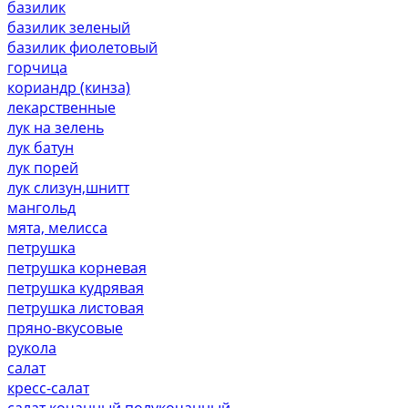
базилик
базилик зеленый
базилик фиолетовый
горчица
кориандр (кинза)
лекарственные
лук на зелень
лук батун
лук порей
лук слизун,шнитт
мангольд
мята, мелисса
петрушка
петрушка корневая
петрушка кудрявая
петрушка листовая
пряно-вкусовые
рукола
салат
кресс-салат
салат кочанный,полукочанный