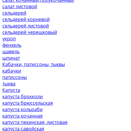
салат листовой
сельдерей
сельдерей корневой
сельдерей листовой
сельдерей черешковый
укроп
фенхель
щавель
шпинат
Кабачки, патиссоны, тыквы
кабачки
патиссоны
тыква
Капуста
капуста брокколи
капуста брюссельская
капуста кольраби
капуста кочанная
капуста пекинская, листовая
капуста савойская