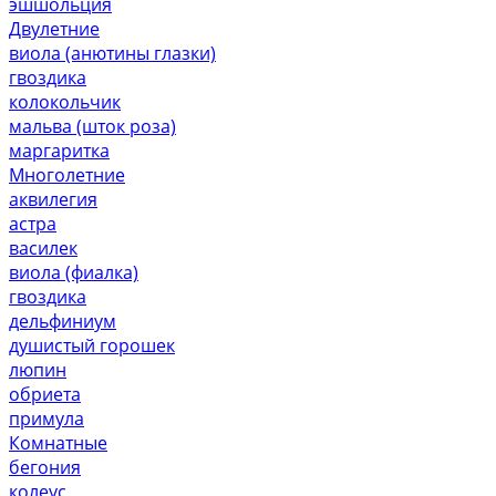
эшшольция
Двулетние
виола (анютины глазки)
гвоздика
колокольчик
мальва (шток роза)
маргаритка
Многолетние
аквилегия
астра
василек
виола (фиалка)
гвоздика
дельфиниум
душистый горошек
люпин
обриета
примула
Комнатные
бегония
колеус