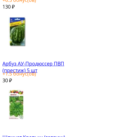
130
₽
Арбуз АУ-Продюссер ПВП
(престиж) 5 шт
+
1.5
бонус(ов)
30
₽