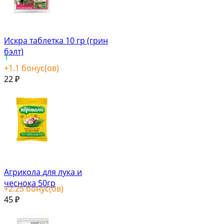
Искра таблетка 10 гр (грин
бэлт)
1
+
1.1
бонус(ов)
22
₽
Агрикола для лука и
чеснока 50гр
+
2.25
бонус(ов)
45
₽