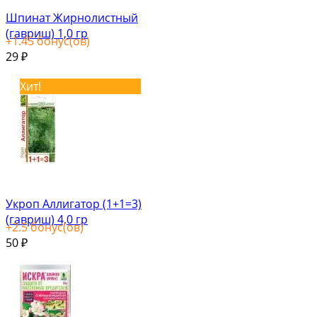
Шпинат Жирнолистный
(гавриш) 1,0 гр
+
1.45
бонус(ов)
29
₽
Хит!
Укроп Аллигатор (1+1=3)
(гавриш) 4,0 гр
+
2.5
бонус(ов)
50
₽