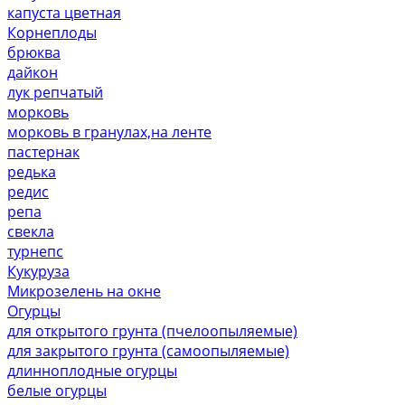
капуста цветная
Корнеплоды
брюква
дайкон
лук репчатый
морковь
морковь в гранулах,на ленте
пастернак
редька
редис
репа
свекла
турнепс
Кукуруза
Микрозелень на окне
Огурцы
для открытого грунта (пчелоопыляемые)
для закрытого грунта (самоопыляемые)
длинноплодные огурцы
белые огурцы