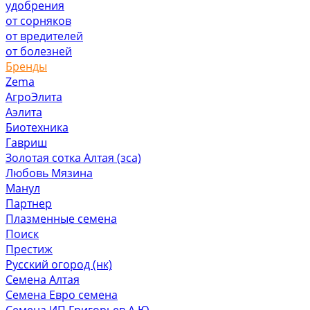
удобрения
от сорняков
от вредителей
от болезней
Бренды
Zema
АгроЭлита
Аэлита
Биотехника
Гавриш
Золотая сотка Алтая (зса)
Любовь Мязина
Манул
Партнер
Плазменные семена
Поиск
Престиж
Русский огород (нк)
Семена Алтая
Семена Евро семена
Семена ИП Григорьев А.Ю.