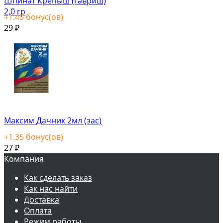
Шпинат Крепыш (гавриш)
2,0 гр
+
1.45
бонус(ов)
29
₽
Максим Дачник 2мл (зас)
+
1.35
бонус(ов)
27
₽
Компания
Как сделать заказ
Как нас найти
Доставка
Оплата
Режим работы