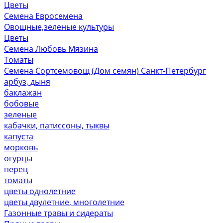
Цветы
Семена Евросемена
Овощные,зеленые культуры
Цветы
Семена Любовь Мязина
Томаты
Семена Сортсемовощ (Дом семян) Санкт-Петербург
арбуз, дыня
баклажан
бобовые
зеленые
кабачки, патиссоны, тыквы
капуста
морковь
огурцы
перец
томаты
цветы однолетние
цветы двулетние, многолетние
Газонные травы и сидераты