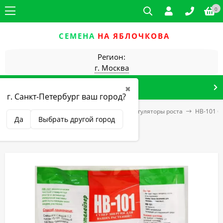
0
СЕМЕНА
НА ЯБЛОЧКОВА
Регион:
г. Москва
КАТАЛОГ ТОВАРОВ
✖
г. Санкт-Петербург ваш город?
ля сада и огорода
Защита растений
регуляторы роста
НВ-101 6
Да
Выбрать другой город
НВ-101 6мл