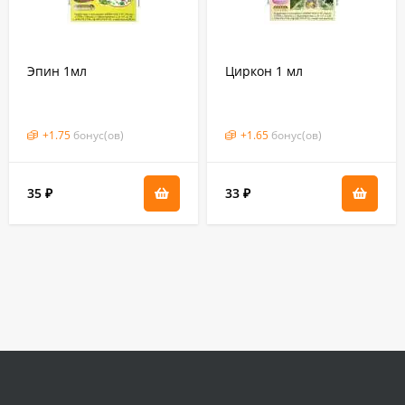
Эпин 1мл
Циркон 1 мл
+
1.75
бонус(ов)
+
1.65
бонус(ов)
35
33
₽
₽