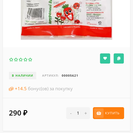
В НАЛИЧИИ
АРТИКУЛ:
00005621
+
14.5
бонус(ов) за покупку
290
₽
-
+
КУПИТЬ