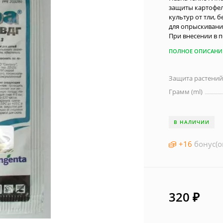
защиты картофел
культур от тли, 
для опрыскивания
При внесении в 
ПОЛНОЕ ОПИСАНИ
Защита растени
Грамм (ml)
В НАЛИЧИИ
+
16
бонус(о
320
₽