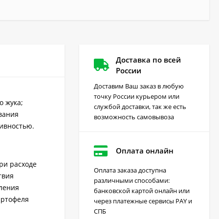
Доставка по всей
России
Доставим Ваш заказ в любую
точку России курьером или
о жука;
службой доставки, так же есть
вания
возможность самовывоза
тивностью.
Оплата онлайн
при расходе
Оплата заказа доступна
твия
различными способами:
оления
Грейдер от сорняков
банковской картой онлайн или
(август) 10 мл
артофеля
через платежные сервисы PAY и
170
₽
СПБ