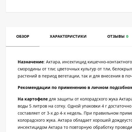
ОБЗОР
ХАРАКТЕРИСТИКИ
ОТЗЫВЫ
0
Назначение
: Актара, инсектицид кишечно-контактного
смородины от тли; цветочных культур от тли, белокры
растений в период вегетации, так и для внесения в п
Рекомендации по применению в личном подсобном
На картофеле
для защиты от колорадского жука Актара
воды 5 литров на сотку. Одной упаковки 4 г достаточн
составляет от 3-х до 4-х недель. При правильном при
колорадского жука. Актара обладает хорошей дождеуст
инсектицидом Актара то повторную обработку провод