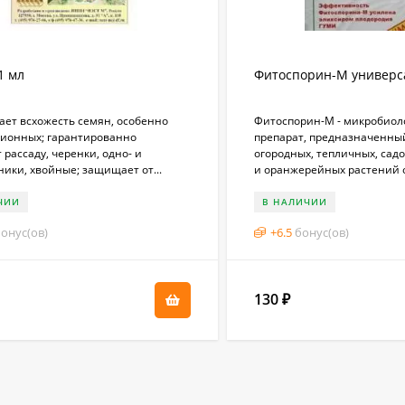
1 мл
Фитоспорин-М универс
ает всхожесть семян, особенно
​Фитоспорин-М - микробиол
ионных; гарантированно
препарат, предназначенны
 рассаду, черенки, одно- и
огородных, тепличных, сад
ики, хвойные; защищает от...
и оранжерейных растений от
ЧИИ
В НАЛИЧИИ
онус(ов)
+
6.5
бонус(ов)
130
₽