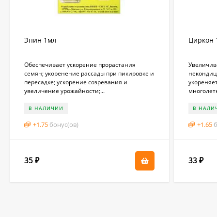
Эпин 1мл
Циркон 
Обеспечивает ускорение прорастания
Увеличив
семян; укоренение рассады при пикировке и
некондиц
пересадке; ускорение созревания и
укореняет
увеличение урожайности;...
многолетн
В НАЛИЧИИ
В НАЛИ
+
1.75
бонус(ов)
+
1.65
б
35
33
₽
₽