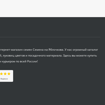
Укрывной материал
Агроспан "17 4,20*13
530
₽
Совок садовый ZEMA
ZM 2110
1 100
ернет-магазин семян Семена на Яблочкова. У нас огромный каталог
₽
й, луковиц цветов и посадочного материала. Здесь вы можете купить
и курьером по всей России!
Краска садовая 3кг
375
₽
Бордоская жидкость
Бордоска (евросемена)
0,25 л