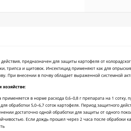
 действия, предназначен для защиты картофеля от колорадског
лки, трипса и щитовок. Инсектицид применяют как для опрыски
очву. При внесении в почву обладает выраженной системной ак
 хозяйстве
:
 применяется в норме расхода 0,6–0,8 г препарата на 1 сотку, 
о для обработки 5,0–6,7 соток картофеля. Период защитного дейс
менении достаточно одной обработки для защиты от одного пок
ойчивостью. Если дождь прошел через 2 часа после обрабоки к
ить