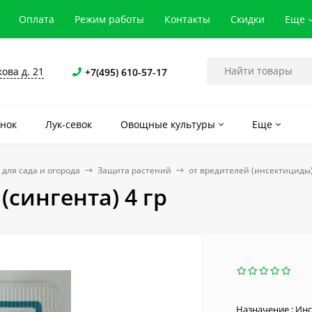
Оплата
Режим работы
Контакты
Скидки
Еще
кова д. 21
+7(495) 610-57-17
нок
Лук-севок
Овощные культуры
Еще
 для сада и огорода
Защита растений
от вредителей (инсектициды
(сингента) 4 гр
Назначение : Ин