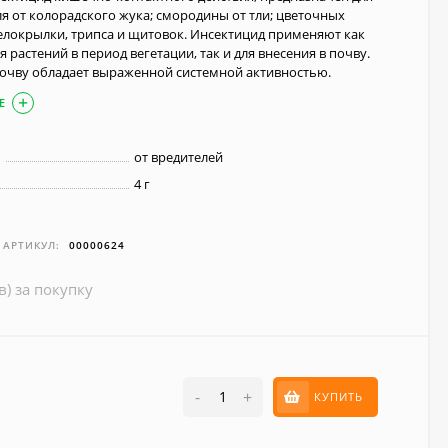
я от колорадского жука; смородины от тли; цветочных
белокрылки, трипса и щитовок. Инсектицид применяют как
 растений в период вегетации, так и для внесения в почву.
почву обладает выраженной системной активностью.
Е
й
от вредителей
4 г
АРТИКУЛ:
00000624
в) за покупку
-
+
КУПИТЬ