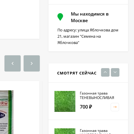
Мы находимся в
Фацелия 0,3кг (фас)
Москве
По адресу: улица Яблочкова дом
220
₽
21, магазин "Семена на
Яблочкова"
Кристалон томатный
100 гр
230
₽
СМОТРЯТ СЕЙЧАС
Газонная трава
ТЕНЕВЫНОСЛИВАЯ
700
₽
Газонная трава