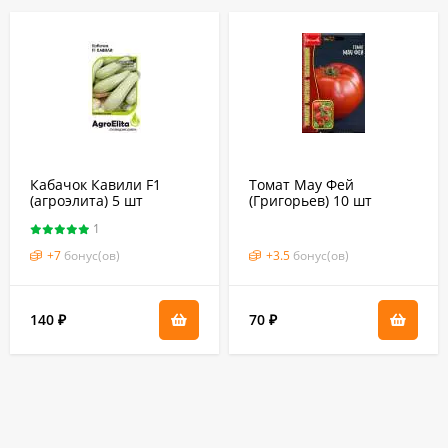
Кабачок Кавили F1
Томат Мау Фей
(агроэлита) 5 шт
(Григорьев) 10 шт
(nunhems)
1
+
7
бонус(ов)
+
3.5
бонус(ов)
140
70
₽
₽