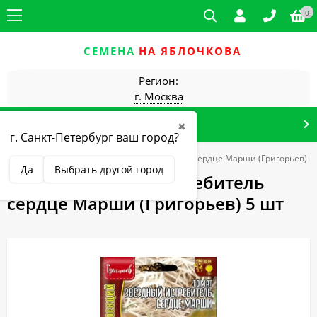
0
СЕМЕНА
НА ЯБЛОЧКОВА
Регион:
г. Москва
КАТАЛОГ ТОВАРОВ
✖
г. Санкт-Петербург ваш город?
е культуры
Томат Звездный истребитель сердце Марши (Григорьев) 5
Да
Выбрать другой город
Томат Звездный истребитель
сердце Марши (Григорьев) 5 шт