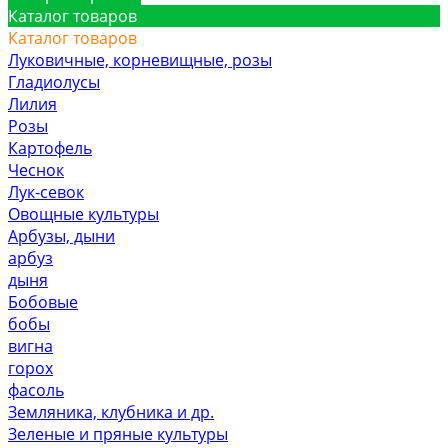
Каталог товаров
Каталог товаров
Луковичные, корневищные, розы
Гладиолусы
Лилия
Розы
Картофель
Чеснок
Лук-севок
Овощные культуры
Арбузы, дыни
арбуз
дыня
Бобовые
бобы
вигна
горох
фасоль
Земляника, клубника и др.
Зеленые и пряные культуры