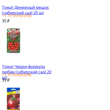
Томат Денежный мешок
(сибирский сад) 20 шт
+
1.75
бонус(ов)
35
₽
Томат Черри-формула
любви (сибирский сад) 20
+
1.95
бонус(ов)
шт
39
₽