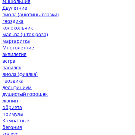
эшшольция
Двулетние
виола (анютины глазки)
гвоздика
колокольчик
мальва (шток роза)
маргаритка
Многолетние
аквилегия
астра
василек
виола (фиалка)
гвоздика
дельфиниум
душистый горошек
люпин
обриета
примула
Комнатные
бегония
колеус