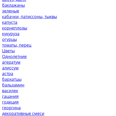
баклажаны
зеленые
кабачки, патиссоны, тыквы
капуста
корнеплоды
кукуруза
огурцы
томаты, перец
Цветы
Однолетние
агератум
алиссум
астра
бархатцы
бальзамин
василек
гацания
годеция
георгина
декоративные смеси