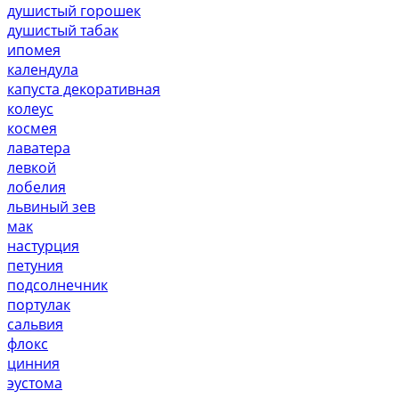
душистый горошек
душистый табак
ипомея
календула
капуста декоративная
колеус
космея
лаватера
левкой
лобелия
львиный зев
мак
настурция
петуния
подсолнечник
портулак
сальвия
флокс
цинния
эустома