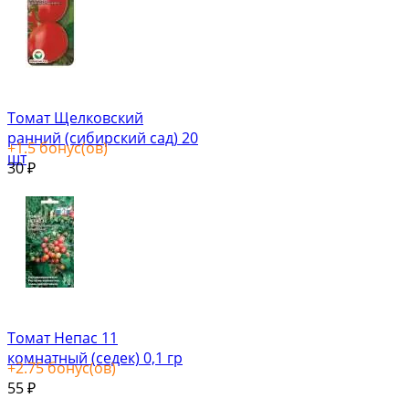
Томат Щелковский
ранний (сибирский сад) 20
+
1.5
бонус(ов)
шт
30
₽
Томат Непас 11
комнатный (седек) 0,1 гр
+
2.75
бонус(ов)
55
₽