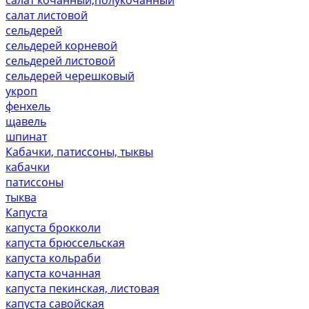
салат листовой
сельдерей
сельдерей корневой
сельдерей листовой
сельдерей черешковый
укроп
фенхель
щавель
шпинат
Кабачки, патиссоны, тыквы
кабачки
патиссоны
тыква
Капуста
капуста брокколи
капуста брюссельская
капуста кольраби
капуста кочанная
капуста пекинская, листовая
капуста савойская