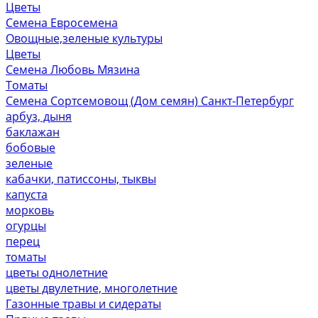
Цветы
Семена Евросемена
Овощные,зеленые культуры
Цветы
Семена Любовь Мязина
Томаты
Семена Сортсемовощ (Дом семян) Санкт-Петербург
арбуз, дыня
баклажан
бобовые
зеленые
кабачки, патиссоны, тыквы
капуста
морковь
огурцы
перец
томаты
цветы однолетние
цветы двулетние, многолетние
Газонные травы и сидераты