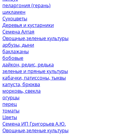
пеларгония (герань)
цикламен
Сухоцветы
Деревья и кустарники
Семена Алтая
Овощные,зеленые культуры
арбузы, дыни
баклажаны
бобовые
дайкон, редис, редька
зеленые и пряные культуры
кабачки, патиссоны, тыквы
капуста, брюква
морковь, свекла
огурцы
перец
томаты
Цветы
Семена ИП Григорьев А.Ю.
Овощные,зеленые культуры