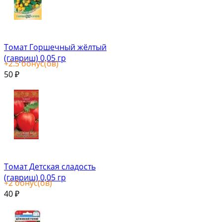
Томат Горшечный жёлтый
(гавриш) 0,05 гр
+
2.5
бонус(ов)
50
₽
Томат Детская сладость
(гавриш) 0,05 гр
+
2
бонус(ов)
40
₽