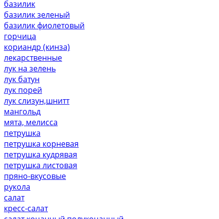
базилик
базилик зеленый
базилик фиолетовый
горчица
кориандр (кинза)
лекарственные
лук на зелень
лук батун
лук порей
лук слизун,шнитт
мангольд
мята, мелисса
петрушка
петрушка корневая
петрушка кудрявая
петрушка листовая
пряно-вкусовые
рукола
салат
кресс-салат
салат кочанный,полукочанный