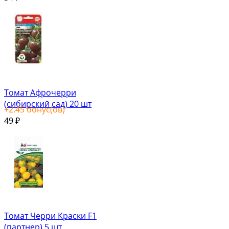
Томат Афрочерри
(сибирский сад) 20 шт
+
2.45
бонус(ов)
49
₽
Томат Черри Краски F1
(партнер) 5 шт