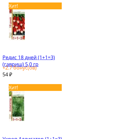
Хит!
Редис 18 дней (1+1=3)
(гавриш) 5,0 гр
+
2.7
бонус(ов)
54
₽
Хит!
Укроп Аллигатор (1+1=3)