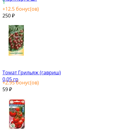
1
+
12.5
бонус(ов)
250
₽
Томат Грильяж (гавриш)
0,05 гр
+
2.95
бонус(ов)
59
₽