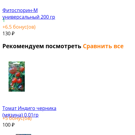
Фитоспорин-М
универсальный 200 гр
1
+
6.5
бонус(ов)
130
₽
Рекомендуем посмотреть
Сравнить все
Томат Индиго черника
(мязина) 0,01гр
+
5
бонус(ов)
100
₽