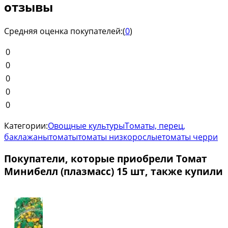
отзывы
Средняя оценка покупателей:
(
0
)
0
0
0
0
0
Категории:
Овощные культуры
Томаты, перец,
баклажаны
томаты
томаты низкорослые
томаты черри
Покупатели, которые приобрели Томат
Минибелл (плазмасс) 15 шт, также купили