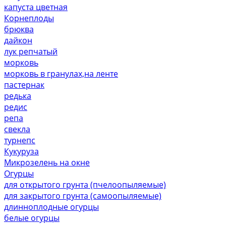
капуста цветная
Корнеплоды
брюква
дайкон
лук репчатый
морковь
морковь в гранулах,на ленте
пастернак
редька
редис
репа
свекла
турнепс
Кукуруза
Микрозелень на окне
Огурцы
для открытого грунта (пчелоопыляемые)
для закрытого грунта (самоопыляемые)
длинноплодные огурцы
белые огурцы