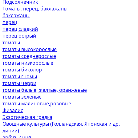
Подсолнечник
Томаты, перец, баклажаны
баклажаны
перец
перец сладкий
перец острый
томаты
томаты высокорослые
томаты среднерослые
томаты низкорослые
томаты биколор
томаты гномы
томаты черри
томаты белые, желтые, оранжевые
томаты зеленые
томаты малиновые,розовые
Физалис
Экзотическая грядка
Овощные культуры (Голландская, Японская и др.
линии)
арбуз, дыня