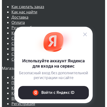
Как сделать заказ
Как нас найти
Доставка
Оплата
Режим работы
Контакты
Скидки
СКАЧАТЬ ПРИЛОЖЕНИЕ
ВКонтакте
Статьи
Семена почтой
Магазин
Каталог
Производители
Кол-во семян цветов в 1 гр
Кол-во семян овощей в 1 гр
Вход
Регистрация