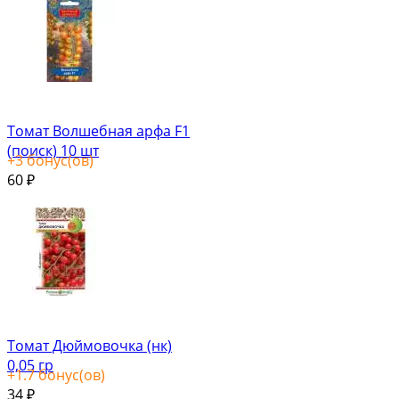
Томат Волшебная арфа F1
(поиск) 10 шт
+
3
бонус(ов)
60
₽
Томат Дюймовочка (нк)
0,05 гр
+
1.7
бонус(ов)
34
₽