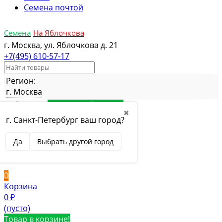
Семена почтой
Семена
На Яблочкова
г. Москва, ул. Яблочкова д. 21
+7(495) 610-57-17
Регион:
г. Москва
Избранное
Товар в избранном
✖
Сравнение
Товар в сравнении
г. Санкт-Петербург ваш город?
Вход
Да
Выбрать другой город
Вход
Регистрация
0
Корзина
0
₽
(пусто)
Товар в корзине!