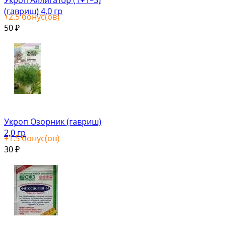
(гавриш) 4,0 гр
+
2.5
бонус(ов)
50
₽
Укроп Озорник (гавриш)
2,0 гр
+
1.5
бонус(ов)
30
₽