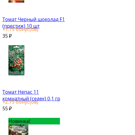
Томат Черный шоколад F1
(престиж) 10 шт
+
1.75
бонус(ов)
35
₽
Томат Непас 11
комнатный (седек) 0,1 гр
+
2.75
бонус(ов)
55
₽
Новинка!