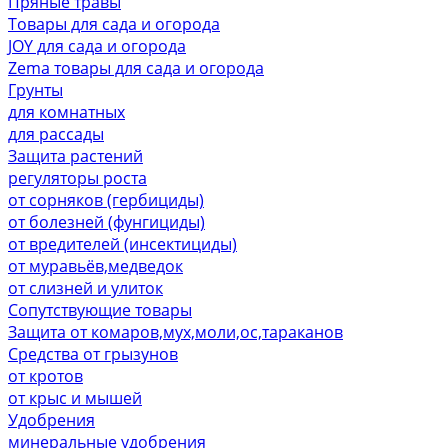
Пряные травы
Товары для сада и огорода
JOY для сада и огорода
Zema товары для сада и огорода
Грунты
для комнатных
для рассады
Защита растений
регуляторы роста
от сорняков (гербициды)
от болезней (фунгициды)
от вредителей (инсектициды)
от муравьёв,медведок
от слизней и улиток
Сопутствующие товары
Защита от комаров,мух,моли,ос,тараканов
Средства от грызунов
от кротов
от крыс и мышей
Удобрения
минеральные удобрения