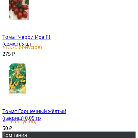
Томат Черри Ира F1
(семко) 5 шт
+
13.75
бонус(ов)
275
₽
Томат Горшечный жёлтый
(гавриш) 0,05 гр
+
2.5
бонус(ов)
50
₽
Компания