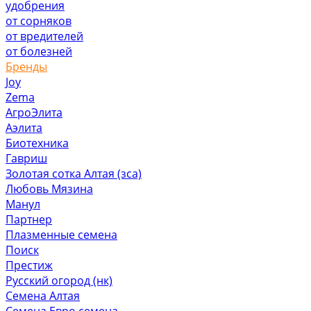
удобрения
от сорняков
от вредителей
от болезней
Бренды
Joy
Zema
АгроЭлита
Аэлита
Биотехника
Гавриш
Золотая сотка Алтая (зса)
Любовь Мязина
Манул
Партнер
Плазменные семена
Поиск
Престиж
Русский огород (нк)
Семена Алтая
Семена Евро семена