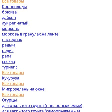
Все товары
Корнеплоды
брюква
дайкон
лук репчатый
морковь
морковь в гранулах,на ленте
пастернак
редька
редис
репа
свекла
турнепс
Все товары
Кукуруза
Все товары
Микрозелень на окне
Все товары
Огурцы
для открытого грунта (пчелоопыляемые)
для закрытого грунта (самоопыляемые)