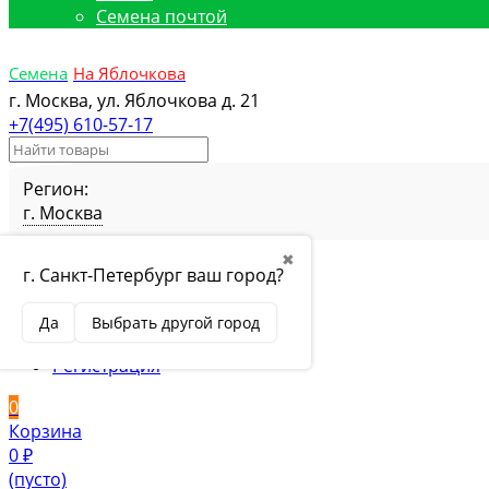
Семена почтой
Семена
На Яблочкова
г. Москва, ул. Яблочкова д. 21
+7(495) 610-57-17
Регион:
г. Москва
Избранное
Товар в избранном
✖
г. Санкт-Петербург ваш город?
Сравнение
Товар в сравнении
Вход
Да
Выбрать другой город
Вход
Регистрация
0
Корзина
0
₽
(пусто)