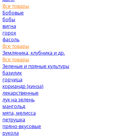
Все товары
Бобовые
бобы
вигна
горох
фасоль
Все товары
Земляника, клубника и др.
Все товары
Зеленые и пряные культуры
базилик
горчица
кориандр (кинза)
лекарственные
лук на зелень
мангольд
мята, мелисса
петрушка
пряно-вкусовые
рукола