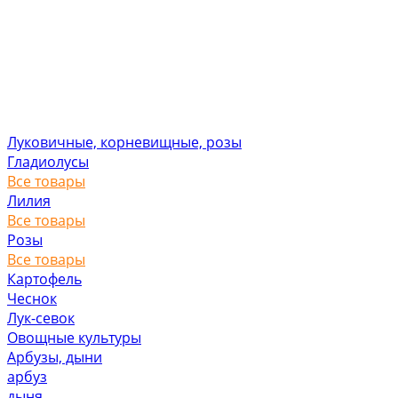
Луковичные, корневищные, розы
Гладиолусы
Все товары
Лилия
Все товары
Розы
Все товары
Картофель
Чеснок
Лук-севок
Овощные культуры
Арбузы, дыни
арбуз
дыня