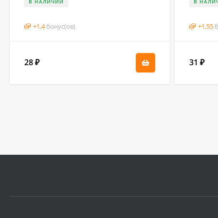
В НАЛИЧИИ
В НАЛИ
+
1.4
бонус(ов)
+
1.55
б
28
31
₽
₽