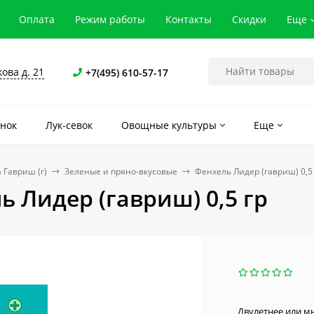
Оплата
Режим работы
Контакты
Скидки
Еще
кова д. 21
+7(495) 610-57-17
нок
Лук-севок
Овощные культуры
Еще
 Гавриш (г)
Зеленые и пряно-вкусовые
Фенхель Лидер (гавриш) 0,5
ь Лидер (гавриш) 0,5 гр
Двулетнее или м