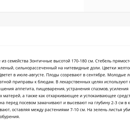
 из семейства Зонтичные высотой 170-180 см. Стебель прямост
еленый, сильнорассеченный на нитевидные доли. Цветки желто
Цветет в июле-августе. Плоды созревают в сентябре. Молодые л
атной приправы к блюдам. В лекарственных целях используют 
чшения аппетита, пищеварения, устранения спазмов, усиления
 матерей, а также как отхаркивающее и успокаивающее средст
а перед посевом замачивают и высевают на глубину 2-3 см в 
ают, оставляя между растениями 7-10 см. На зелень листья уб
побурения.