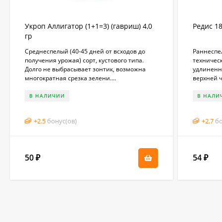
Укроп Аллигатор (1+1=3) (гавриш) 4,0
Редис 18
гр
Среднеспелый (40-45 дней от всходов до
Раннеспел
получения урожая) сорт, кустового типа.
техническ
Долго не выбрасывает зонтик, возможна
удлиненн
многократная срезка зелени....
верхней ч
В НАЛИЧИИ
В НАЛИ
+
2.5
бонус(ов)
+
2.7
бо
50
54
₽
₽