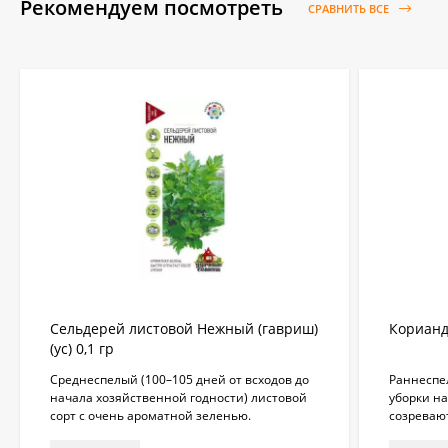
Рекомендуем посмотреть
СРАВНИТЬ ВСЕ
Сельдерей листовой Нежный (гавриш)
Корианд
(ус) 0,1 гр
​Среднеспелый (100–105 дней от всходов до
Раннеспел
начала хозяйственной годности) листовой
уборки на
сорт с очень ароматной зеленью.
созревают