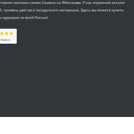
ернет-магазин семян Семена на Яблочкова. У нас огромный каталог
Фертика Осень 2,5 кг
й, луковиц цветов и посадочного материала. Здесь вы можете купить
и курьером по всей России!
695
₽
ОЖЗ Удобрение для
гортензий 0,5 л
255
₽
Таблетки Jjiffy-7
d=41мм 1 шт
18
₽
Огурец Трилоджи F1
(престиж) 5 шт
99
₽