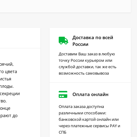
Доставка по всей
России
Доставим Ваш заказ в любую
точку России курьером или
оячий,
службой доставки, так же есть
го цвета
возможность самовывоза
истья
плоды.
 секреции
Оплата онлайн
во.
Оплата заказа доступна
конце
различными способами:
ирают до
Грейдер от сорняков
банковской картой онлайн или
(август) 10 мл
через платежные сервисы PAY и
170
₽
СПБ