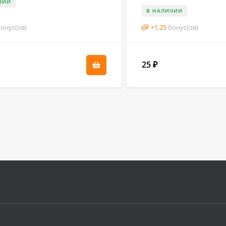
ЧИИ
В НАЛИЧИИ
онус(ов)
+
1.25
бонус(ов)
25
₽