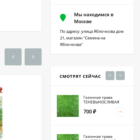
Мы находимся в
Фацелия 0,3кг (фас)
Москве
По адресу: улица Яблочкова дом
220
₽
21, магазин "Семена на
Яблочкова"
Кристалон томатный
100 гр
230
₽
СМОТРЯТ СЕЙЧАС
Газонная трава
ТЕНЕВЫНОСЛИВАЯ
700
₽
Газонная трава