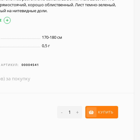
 прямостоячий, хорошо облиственный. Лист темно-зеленый,
ый на нитевидные доли.
Е
170-180 см
0,5 г
АРТИКУЛ:
00004541
в) за покупку
-
+
КУПИТЬ