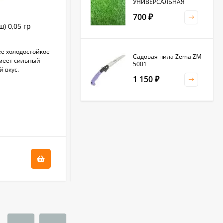
УНИВЕРСАЛЬНАЯ
700
₽
) 0,05 гр
Рукола Пасьянс (гавриш) 0,5 гр
е холодостойкое
Скороспелый сорт, считается ценным
Садовая пила Zema ZM
Имеет сильный
салатным, масличным, лекарственным
5001
й вкус.
растением. От всходов до уборки зелени 20-
1 150
25 дней. Предназначен для...
₽
В НАЛИЧИИ
Клевер белый 0,5кг
+
1.7
бонус(ов)
(фас.)
1 500
₽
34
₽
Садовая тяпка-
культиватор Zema ZM
2111
1 250
₽