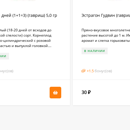
 дней (1+1=3) (гавриш) 5,0 гр
Эстрагон Гудвин (гавриш
ый (18-20 дней от всходов до
Пряно-вкусовое многолетне
ой спелости) сорт. Корнеплод
растение высотой до 1 м. 
о-цилиндрический с розовой
аромат и слегка горьковаты
астью и выпуклой головкой....
В НАЛИЧИИ
ЧИИ
нус(ов)
+
1.5
бонус(ов)
30
₽