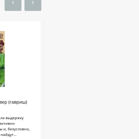
Укрывной материал
Агроспан "17 4,20*13
530
₽
Совок садовый ZEMA
ZM 2110
1 100
₽
Краска садовая 3кг
ер (гавриш)
Кориандр (кинза) Нектар (гавриш) 2,0
375
₽
гр
ла выдержку
Кориандр Нектар (г) 2,0гр
 активно
 и, безусловно,
Бордоская жидкость
В НАЛИЧИИ
Бордоска (евросемена)
найдут...
0,25 л