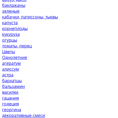
баклажаны
зеленые
кабачки, патиссоны, тыквы
капуста
корнеплоды
кукуруза
огурцы
томаты, перец
Цветы
Однолетние
агератум
алиссум
астра
бархатцы
бальзамин
василек
гацания
годеция
георгина
декоративные смеси