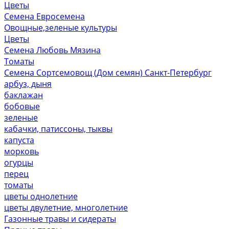
Цветы
Семена Евросемена
Овощные,зеленые культуры
Цветы
Семена Любовь Мязина
Томаты
Семена Сортсемовощ (Дом семян) Санкт-Петербург
арбуз, дыня
баклажан
бобовые
зеленые
кабачки, патиссоны, тыквы
капуста
морковь
огурцы
перец
томаты
цветы однолетние
цветы двулетние, многолетние
Газонные травы и сидераты