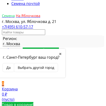
Семена почтой
Семена
На Яблочкова
г. Москва, ул. Яблочкова д. 21
+7(495) 610-57-17
Регион:
г. Москва
Избранное
Товар в избранном
✖
Сравнение
Товар в сравнении
г. Санкт-Петербург ваш город?
Вход
Да
Выбрать другой город
Вход
Регистрация
0
Корзина
0
₽
(пусто)
Товар в корзине!