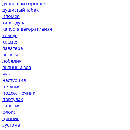
душистый горошек
душистый табак
ипомея
календула
капуста декоративная
колеус
космея
лаватера
левкой
лобелия
львиный зев
мак
настурция
петуния
подсолнечник
портулак
сальвия
флокс
цинния
эустома