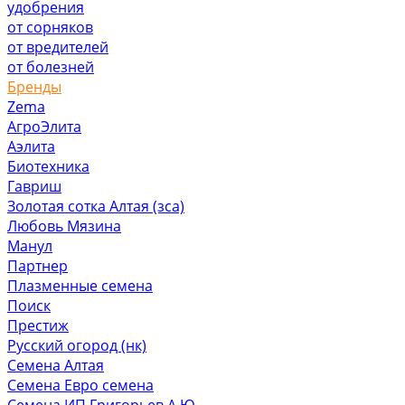
удобрения
от сорняков
от вредителей
от болезней
Бренды
Zema
АгроЭлита
Аэлита
Биотехника
Гавриш
Золотая сотка Алтая (зса)
Любовь Мязина
Манул
Партнер
Плазменные семена
Поиск
Престиж
Русский огород (нк)
Семена Алтая
Семена Евро семена
Семена ИП Григорьев А.Ю.