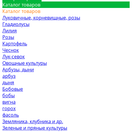
Каталог товаров
Каталог товаров
Луковичные, корневищные, розы
Гладиолусы
Лилия
Розы
Картофель
Чеснок
Лук-севок
Овощные культуры
Арбузы, дыни
арбуз
дыня
Бобовые
бобы
вигна
горох
фасоль
Земляника, клубника и др.
Зеленые и пряные культуры