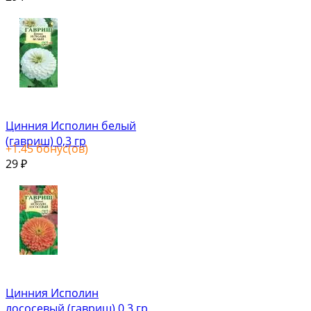
Цинния Исполин белый
(гавриш) 0,3 гр
+
1.45
бонус(ов)
29
₽
Цинния Исполин
лососевый (гавриш) 0,3 гр