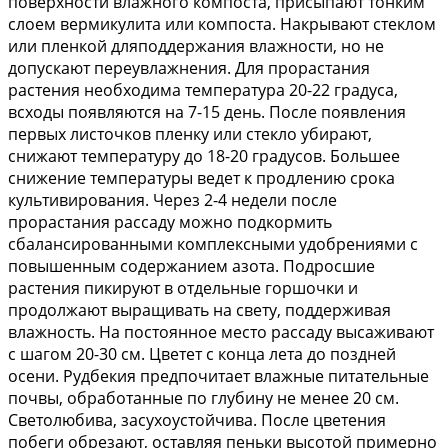
поверхности влажного компоста, присыпают тонким
слоем вермикулита или компоста. Накрывают стеклом
или пленкой дляподдержания влажности, но не
допускают переувлажнения. Для прорастания
растения необходима температура 20-22 градуса,
всходы появляются на 7-15 день. После появления
первых листочков пленку или стекло убирают,
снижают температуру до 18-20 градусов. Большее
снижение температуры ведет к продлению срока
культивирования. Через 2-4 недели после
прорастания рассаду можно подкормить
сбалансированными комплексными удобрениями с
повышенным содержанием азота. Подросшие
растения пикируют в отдельные горшочки и
продолжают выращивать на свету, поддерживая
влажность. На постоянное место рассаду высаживают
с шагом 20-30 см. Цветет с конца лета до поздней
осени. Рудбекия предпочитает влажные питательные
почвы, обработанные по глубину не менее 20 см.
Светолюбива, засухоустойчива. После цветения
побеги обрезают, оставляя пеньки высотой примерно