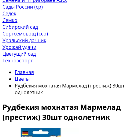
Сады России (ср)
Седек
Семко
Сибирский сад
Сортсемовощ (ссо)
Уральский дачник
Урожай удачи
Цветущий сад
Техноэспорт
Главная
Цветы
Рудбекия мохнатая Мармелад (престиж) 30шт
однолетник
Рудбекия мохнатая Мармелад
(престиж) 30шт однолетник