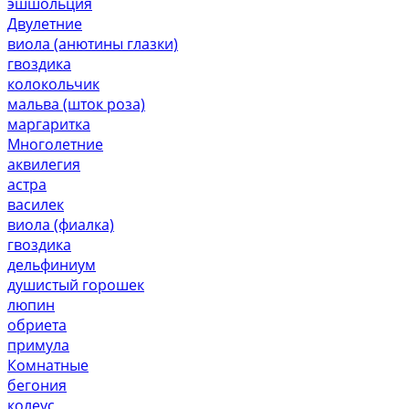
эшшольция
Двулетние
виола (анютины глазки)
гвоздика
колокольчик
мальва (шток роза)
маргаритка
Многолетние
аквилегия
астра
василек
виола (фиалка)
гвоздика
дельфиниум
душистый горошек
люпин
обриета
примула
Комнатные
бегония
колеус