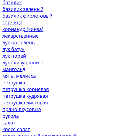
базилик
базилик зеленый
базилик фиолетовый
горчица
кориандр (кинза)
лекарственные
лук на зелень
лук батун
лук порей
лук слизун,шнитт
мангольд
мята, мелисса
петрушка
петрушка корневая
петрушка кудрявая
петрушка листовая
пряно-вкусовые
рукола
салат
кресс-салат
салат кочанный,полукочанный