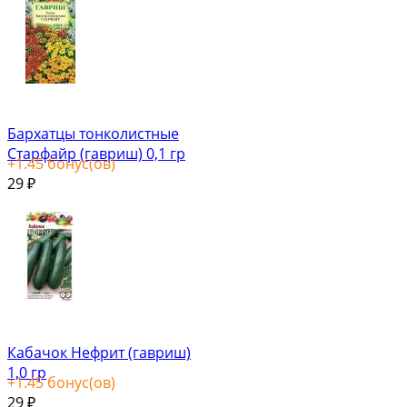
Бархатцы тонколистные
Старфайр (гавриш) 0,1 гр
+
1.45
бонус(ов)
29
₽
Кабачок Нефрит (гавриш)
1,0 гр
+
1.45
бонус(ов)
29
₽