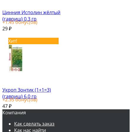
Цинния Исполин жёлтый
(гавриш) 0,3 гр
+
1.45
бонус(ов)
29
₽
Хит!
Укроп Зонтик (1+1=3)
(гавриш) 6,0 гр
+
2.35
бонус(ов)
47
₽
Компания
Как сделать заказ
Как нас найти