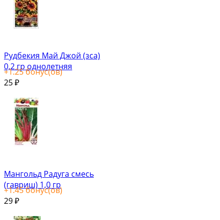
Рудбекия Май Джой (зса)
0,2 гр однолетняя
+
1.25
бонус(ов)
25
₽
Мангольд Радуга смесь
(гавриш) 1,0 гр
+
1.45
бонус(ов)
29
₽