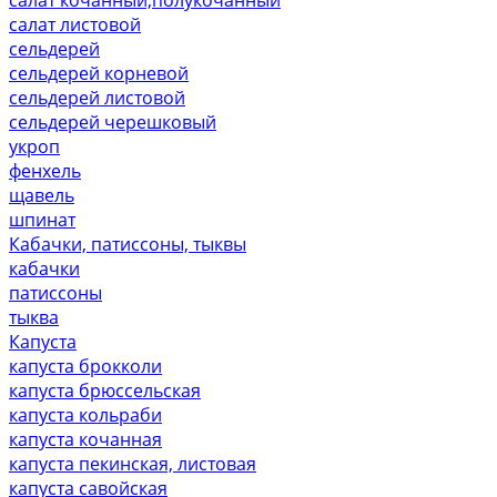
салат листовой
сельдерей
сельдерей корневой
сельдерей листовой
сельдерей черешковый
укроп
фенхель
щавель
шпинат
Кабачки, патиссоны, тыквы
кабачки
патиссоны
тыква
Капуста
капуста брокколи
капуста брюссельская
капуста кольраби
капуста кочанная
капуста пекинская, листовая
капуста савойская