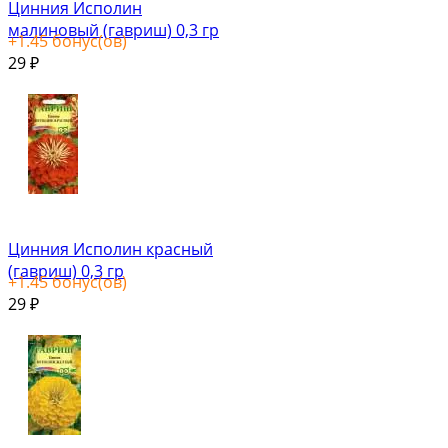
Цинния Исполин
малиновый (гавриш) 0,3 гр
+
1.45
бонус(ов)
29
₽
Цинния Исполин красный
(гавриш) 0,3 гр
+
1.45
бонус(ов)
29
₽