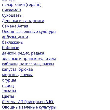
пеларгония (герань)
цикламен
Сухоцветы
Деревья и кустарники
Семена Алтая
Овощные,зеленые культуры
арбузы, дыни
баклажаны
бобовые
дайкон, редис, редька
зеленые и пряные культуры
кабачки, патиссоны, тыквы
капуста, брюква
морковь, свекла
огурцы
перец
томаты
Цветы
Семена ИП Григорьев А.Ю.
Овощные,зеленые культуры