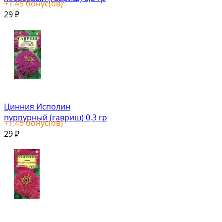
+
1.45
бонус(ов)
29
₽
Цинния Исполин
пурпурный (гавриш) 0,3 гр
+
1.45
бонус(ов)
29
₽