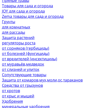
Пряные травы
Товары для сада и огорода
JOY для сада и огорода
Zema товары для сада и огорода
Грунты
для комнатных
для рассады
Защита растений
регуляторы роста
от сорняков (гербициды)
от болезней (фунгициды)
от вредителей (инсектициды)
от муравьёв,медведок
от слизней и улиток
Сопутствующие товары
Защита от комаров,мух,моли,ос,тараканов
Средства от грызунов
от кротов
от крыс и мышей
Удобрения
минеральные удобрения