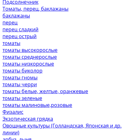
Подсолнечник
Томаты, перец, баклажаны
баклажаны
перец
перец сладкий
перец острый
томаты
томаты высокорослые
томаты среднерослые
томаты низкорослые
томаты биколор
томаты гномы
томаты черри
томаты белые, желтые, оранжевые
томаты зеленые
томаты малиновые,розовые
Физалис
Экзотическая грядка
Овощные культуры (Голландская, Японская и др.
линии)
арбуз, дыня