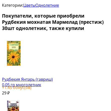
Категории:
Цветы
Однолетние
Покупатели, которые приобрели
Рудбекия мохнатая Мармелад (престиж)
30шт однолетник, также купили
Рудбекия Янтарь (гавриш)
0,05 гр многолетник
+
1.45
бонус(ов)
29
₽