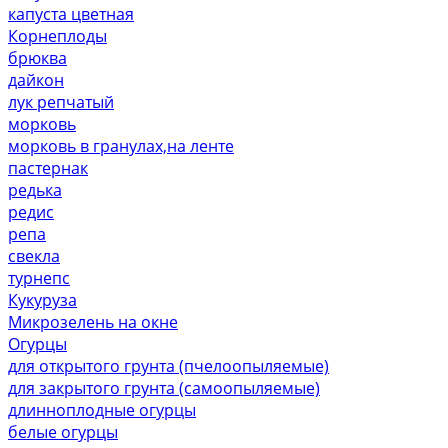
капуста цветная
Корнеплоды
брюква
дайкон
лук репчатый
морковь
морковь в гранулах,на ленте
пастернак
редька
редис
репа
свекла
турнепс
Кукуруза
Микрозелень на окне
Огурцы
для открытого грунта (пчелоопыляемые)
для закрытого грунта (самоопыляемые)
длинноплодные огурцы
белые огурцы