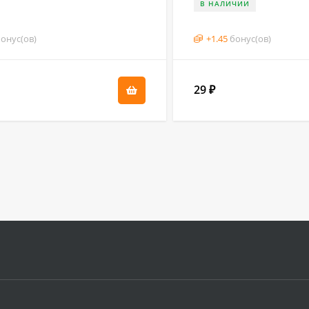
В НАЛИЧИИ
онус(ов)
+
1.45
бонус(ов)
29
₽