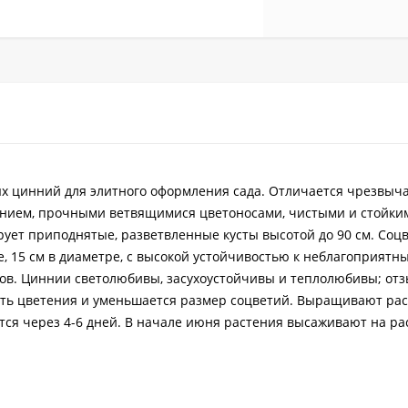
х цинний для элитного оформления сада. Отличается чрезвыч
нием, прочными ветвящимися цветоносами, чистыми и стойки
ует приподнятые, разветвленные кусты высотой до 90 см. Соц
, 15 см в диаметре, с высокой устойчивостью к неблагоприят
ков. Циннии светолюбивы, засухоустойчивы и теплолюбивы; от
ость цветения и уменьшается размер соцветий. Выращивают ра
тся через 4-6 дней. В начале июня растения высаживают на ра