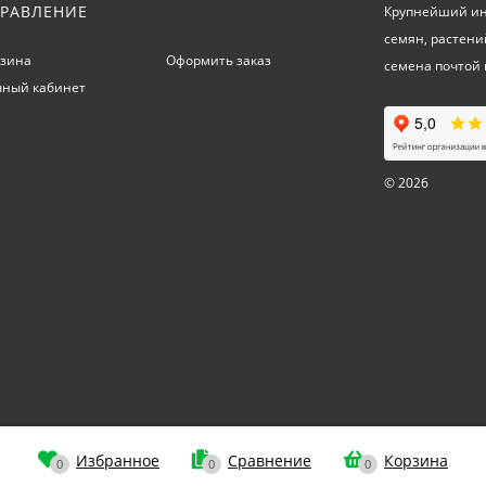
РАВЛЕНИЕ
Крупнейший инт
семян, растени
рзина
Оформить заказ
семена почтой 
чный кабинет
© 2026
Избранное
Сравнение
Корзина
0
0
0