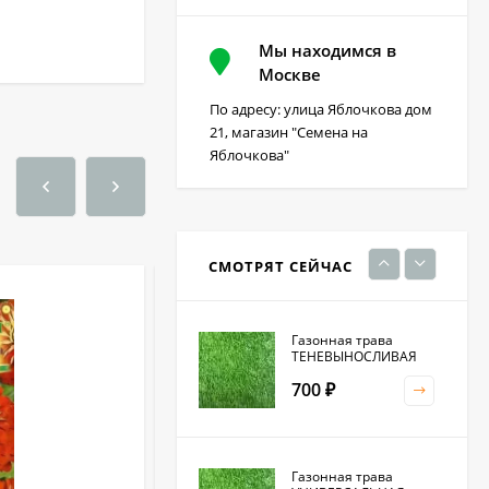
Мы находимся в
Фацелия 0,3кг (фас)
Москве
По адресу: улица Яблочкова дом
220
₽
21, магазин "Семена на
Яблочкова"
Кристалон томатный
100 гр
230
₽
СМОТРЯТ СЕЙЧАС
Газонная трава
ТЕНЕВЫНОСЛИВАЯ
700
₽
Газонная трава