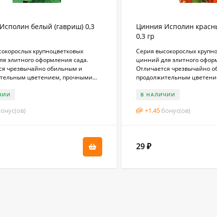
Исполин белый (гавриш) 0,3
Цинния Исполин красны
0,3 гр
сокорослых крупноцветковых
Серия высокорослых крупн
ля элитного оформления сада.
цинний для элитного офор
ся чрезвычайно обильным и
Отличается чрезвычайно о
тельным цветением, прочными...
продолжительным цветение
ЧИИ
В НАЛИЧИИ
онус(ов)
+
1.45
бонус(ов)
29
₽