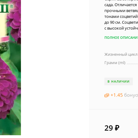
сада. Отличаетс
прочными ветвя
тонами соцветий
до 90 см. Соцвет
с высокой устой
ПОЛНОЕ ОПИСАНИ
Жизненный цикл
Грамм (ml)
В НАЛИЧИИ
+
1.45
бонус
29
₽