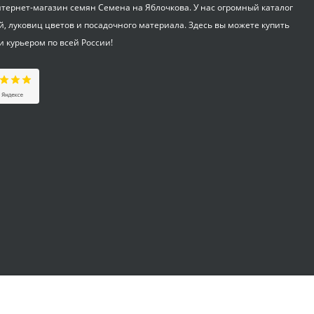
ернет-магазин семян Семена на Яблочкова. У нас огромный каталог
Фертика Осень 2,5 кг
й, луковиц цветов и посадочного материала. Здесь вы можете купить
и курьером по всей России!
695
₽
ОЖЗ Удобрение для
гортензий 0,5 л
255
₽
Таблетки Jjiffy-7
d=41мм 1 шт
18
₽
Огурец Трилоджи F1
(престиж) 5 шт
99
₽