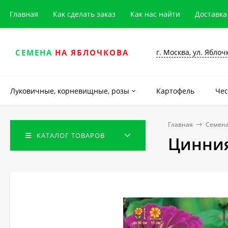
Главная
Как сделать заказ
Как нас найти
Доставка
г. Москва, ул. Яблоч
СЕМЕНА
НА ЯБЛОЧКОВА
Луковичные, корневищные, розы
Картофель
Чес
Главная
Семена
КАТАЛОГ ТОВАРОВ
Цинния