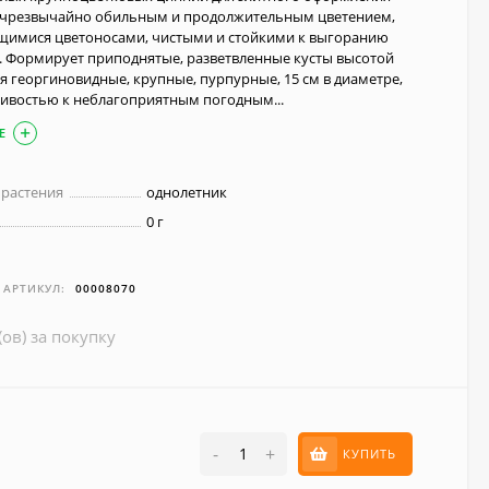
я чрезвычайно обильным и продолжительным цветением,
щимися цветоносами, чистыми и стойкими к выгоранию
. Формирует приподнятые, разветвленные кусты высотой
ия георгиновидные, крупные, пурпурные, 15 см в диаметре,
чивостью к неблагоприятным погодным...
Е
 растения
однолетник
0 г
АРТИКУЛ:
00008070
(ов) за покупку
-
+
КУПИТЬ