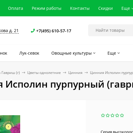
Оплата
Режим работы
Контакты
Скидки
Еще
кова д. 21
+7(495) 610-57-17
нок
Лук-севок
Овощные культуры
Еще
 Гавриш (г)
Цветы однолетние
Цинния
Цинния Исполин пурпурн
 Исполин пурпурный (гаври
Серия высокорос