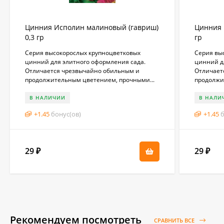
Цинния Исполин малиновый (гавриш)
Цинния 
0,3 гр
гр
Серия высокорослых крупноцветковых
Серия вы
цинний для элитного оформления сада.
цинний д
Отличается чрезвычайно обильным и
Отличает
продолжительным цветением, прочными...
продолжи
В НАЛИЧИИ
В НАЛИ
+
1.45
бонус(ов)
+
1.45
б
29
29
₽
₽
Рекомендуем посмотреть
СРАВНИТЬ ВСЕ