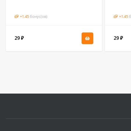
+
1.45
бонус(ов)
+
1.45
б
29
29
₽
₽