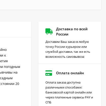
Доставка по всей
России
Доставим Ваш заказ в любую
точку России курьером или
айно
службой доставки, так же есть
ми к
возможность самовывоза
ветия
ным погодным
зывчивы на
Оплата онлайн
ссадным
Оплата заказа доступна
сстоянии 20
различными способами:
Грейдер от сорняков
банковской картой онлайн или
(август) 10 мл
через платежные сервисы PAY и
170
₽
СПБ