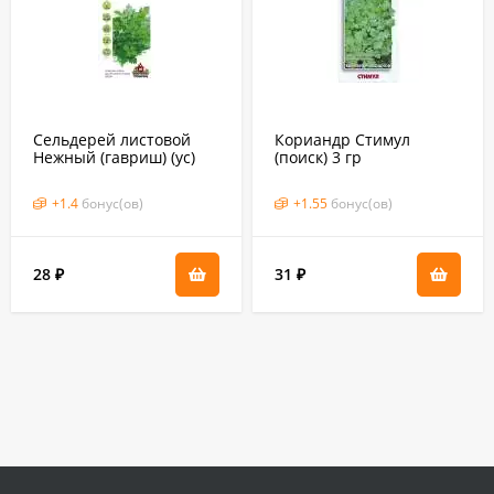
Сельдерей листовой
Кориандр Стимул
Нежный (гавриш) (ус)
(поиск) 3 гр
0,1 гр
+
1.4
бонус(ов)
+
1.55
бонус(ов)
28
31
₽
₽