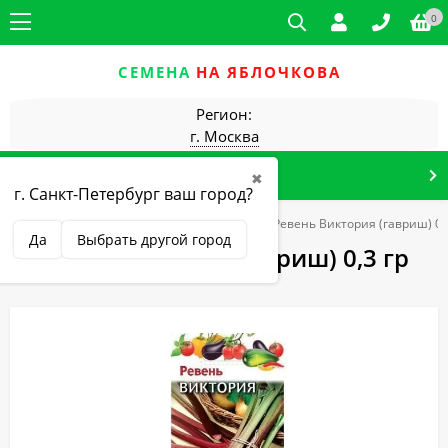
0
СЕМЕНА
НА ЯБЛОЧКОВА
Регион:
г. Москва
КАТАЛОГ ТОВАРОВ
✖
г. Санкт-Петербург ваш город?
Гавриш (г)
Зеленые и пряно-вкусовые
Ревень Виктория (гавриш) 0,
Да
Выбрать другой город
Ревень Виктория (гавриш) 0,3 гр