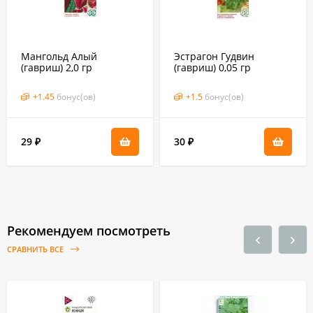
Мангольд Алый
Эстрагон Гудвин
(гавриш) 2,0 гр
(гавриш) 0,05 гр
+
1.45
бонус(ов)
+
1.5
бонус(ов)
29
30
₽
₽
Рекомендуем посмотреть
СРАВНИТЬ ВСЕ