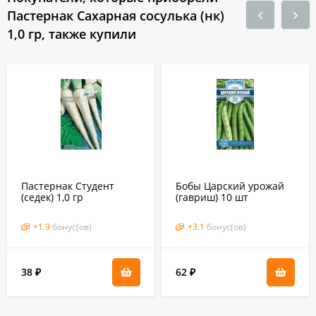
Пастернак Сахарная сосулька (нк)
1,0 гр, также купили
Пастернак Студент
Бобы Царский урожай
(седек) 1,0 гр
(гавриш) 10 шт
+
1.9
бонус(ов)
+
3.1
бонус(ов)
38
62
₽
₽