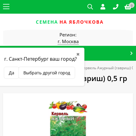
0
СЕМЕНА
НА ЯБЛОЧКОВА
Регион:
г. Москва
КАТАЛОГ ТОВАРОВ
✖
г. Санкт-Петербург ваш город?
авриш (г)
Зеленые и пряно-вкусовые
Кервель Ажурный (гавриш) 0,5
Да
Выбрать другой город
Кервель Ажурный (гавриш) 0,5 гр