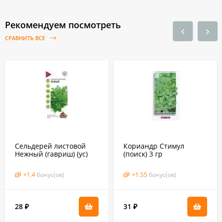
Рекомендуем посмотреть
СРАВНИТЬ ВСЕ
Сельдерей листовой
Кориандр Стимул
Нежный (гавриш) (ус)
(поиск) 3 гр
0,1 гр
+
1.4
бонус(ов)
+
1.55
бонус(ов)
28
31
₽
₽