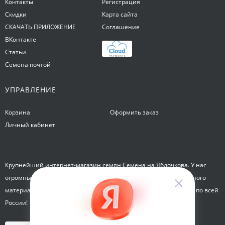
Контакты
Регистрация
Скидки
Карта сайта
СКАЧАТЬ ПРИЛОЖЕНИЕ
Соглашение
ВКонтакте
Статьи
Семена почтой
УПРАВЛЕНИЕ
Корзина
Оформить заказ
Личный кабинет
Крупнейший интернет-магазин семян Семена на Яблочкова. У нас
огромный каталог семян, растений, луковиц цветов и посадочного
материала. Здесь вы можете купить семена почтой и курьером по всей
России!