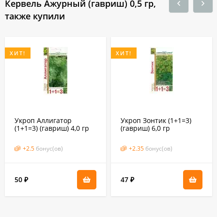
Кервель Ажурный (гавриш) 0,5 гр,
также купили
ХИТ!
ХИТ!
Укроп Аллигатор
Укроп Зонтик (1+1=3)
(1+1=3) (гавриш) 4,0 гр
(гавриш) 6,0 гр
+
2.5
бонус(ов)
+
2.35
бонус(ов)
50
47
₽
₽