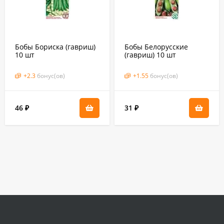
Бобы Бориска (гавриш)
Бобы Белорусские
10 шт
(гавриш) 10 шт
+
2.3
бонус(ов)
+
1.55
бонус(ов)
46
31
₽
₽