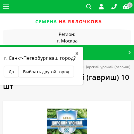
0
СЕМЕНА
НА ЯБЛОЧКОВА
Регион:
г. Москва
КАТАЛОГ ТОВАРОВ
✖
г. Санкт-Петербург ваш город?
щные культуры
Бобы, вигна, горох
Бобы Царский урожай (гавриш) 1
Да
Выбрать другой город
Бобы Царский урожай (гавриш) 10
шт