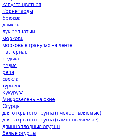
капуста цветная
Корнеплоды
брюква
дайкон
лук репчатый
морковь
морковь в гранулах,на ленте
пастернак
редька
редис
репа
свекла
турнепс
Кукуруза
Микрозелень на окне
Огурцы
для открытого грунта (пчелоопыляемые)
для закрытого грунта (самоопыляемые)
длинноплодные огурцы
белые огурцы