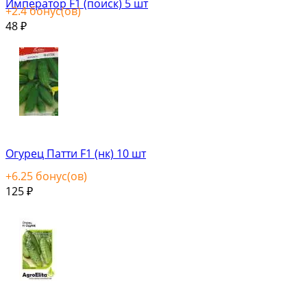
Император F1 (поиск) 5 шт
+
2.4
бонус(ов)
48
₽
Огурец Патти F1 (нк) 10 шт
+
6.25
бонус(ов)
125
₽