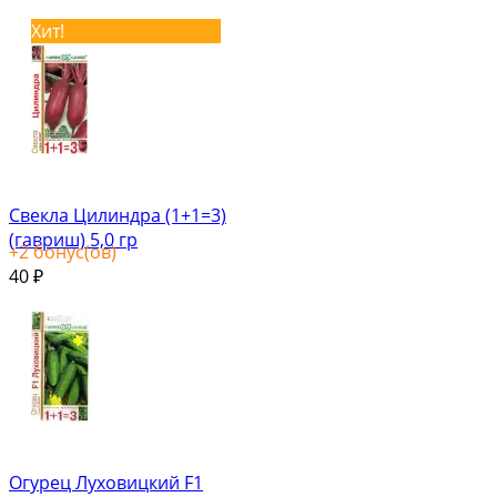
Хит!
Свекла Цилиндра (1+1=3)
(гавриш) 5,0 гр
+
2
бонус(ов)
40
₽
Огурец Луховицкий F1