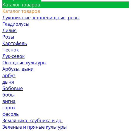
Каталог товаров
Каталог товаров
Луковичные, корневищные, розы
Гладиолусы
Лилия
Розы
Картофель
Чеснок
Лук-севок
Овощные культуры
Арбузы, дыни
арбуз
дыня
Бобовые
бобы
вигна
горох
фасоль
Земляника, клубника и др.
Зеленые и пряные культуры