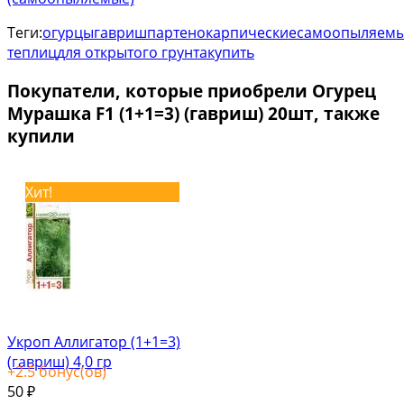
Теги:
огурцы
гавриш
партенокарпические
самоопыляем
теплиц
для открытого грунта
купить
Покупатели, которые приобрели Огурец
Мурашка F1 (1+1=3) (гавриш) 20шт, также
купили
Хит!
Укроп Аллигатор (1+1=3)
(гавриш) 4,0 гр
+
2.5
бонус(ов)
50
₽