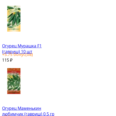
Огурец Мурашка F1
(гавриш) 10 шт
+
5.75
бонус(ов)
115
₽
Огурец Маменькин
любимчик (гавриш) 0,5 гр