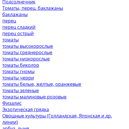
Подсолнечник
Томаты, перец, баклажаны
баклажаны
перец
перец сладкий
перец острый
томаты
томаты высокорослые
томаты среднерослые
томаты низкорослые
томаты биколор
томаты гномы
томаты черри
томаты белые, желтые, оранжевые
томаты зеленые
томаты малиновые,розовые
Физалис
Экзотическая грядка
Овощные культуры (Голландская, Японская и др.
линии)
арбуз, дыня