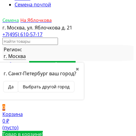
Семена почтой
Семена
На Яблочкова
г. Москва, ул. Яблочкова д. 21
+7(495) 610-57-17
Регион:
г. Москва
Избранное
Товар в избранном
✖
Сравнение
Товар в сравнении
г. Санкт-Петербург ваш город?
Вход
Да
Выбрать другой город
Вход
Регистрация
0
Корзина
0
₽
(пусто)
Товар в корзине!