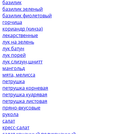
базилик
базилик зеленый
базилик фиолетовый
горчица
кориандр (кинза)
лекарственные
лук на зелень
лук батун
лук порей
лук слизун,шнитт
мангольд
мята, мелисса
петрушка
петрушка корневая
петрушка кудрявая
петрушка листовая
пряно-вкусовые
рукола
салат
кресс-салат
салат кочанный,полукочанный