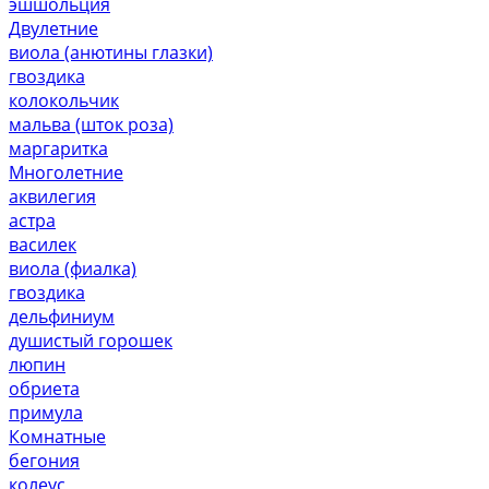
эшшольция
Двулетние
виола (анютины глазки)
гвоздика
колокольчик
мальва (шток роза)
маргаритка
Многолетние
аквилегия
астра
василек
виола (фиалка)
гвоздика
дельфиниум
душистый горошек
люпин
обриета
примула
Комнатные
бегония
колеус