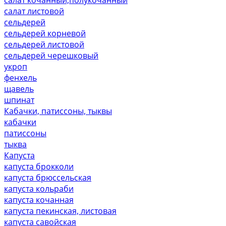
салат листовой
сельдерей
сельдерей корневой
сельдерей листовой
сельдерей черешковый
укроп
фенхель
щавель
шпинат
Кабачки, патиссоны, тыквы
кабачки
патиссоны
тыква
Капуста
капуста брокколи
капуста брюссельская
капуста кольраби
капуста кочанная
капуста пекинская, листовая
капуста савойская