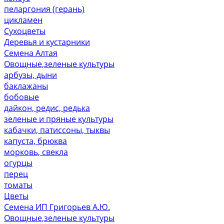
пеларгония (герань)
цикламен
Сухоцветы
Деревья и кустарники
Семена Алтая
Овощные,зеленые культуры
арбузы, дыни
баклажаны
бобовые
дайкон, редис, редька
зеленые и пряные культуры
кабачки, патиссоны, тыквы
капуста, брюква
морковь, свекла
огурцы
перец
томаты
Цветы
Семена ИП Григорьев А.Ю.
Овощные,зеленые культуры