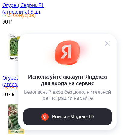
Огурец Седрик F1
(агроэлита) 5 шт
+
4.5
бонус(ов)
90
₽
Огурец Эколь F1
(агроэлита) 5 шт
+
5.35
бонус(ов)
107
₽