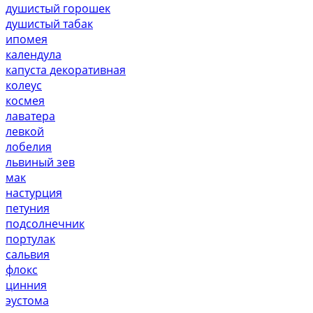
душистый горошек
душистый табак
ипомея
календула
капуста декоративная
колеус
космея
лаватера
левкой
лобелия
львиный зев
мак
настурция
петуния
подсолнечник
портулак
сальвия
флокс
цинния
эустома