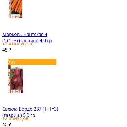
Морковь Нантская 4
(1+1=3) (гавриш) 4,0 гр
+
2.4
бонус(ов)
48
₽
Хит!
Свекла Бордо 237 (1+1=3)
(гавриш) 5,0 гр
+
2
бонус(ов)
40
₽