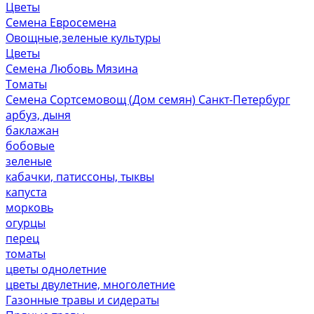
Цветы
Семена Евросемена
Овощные,зеленые культуры
Цветы
Семена Любовь Мязина
Томаты
Семена Сортсемовощ (Дом семян) Санкт-Петербург
арбуз, дыня
баклажан
бобовые
зеленые
кабачки, патиссоны, тыквы
капуста
морковь
огурцы
перец
томаты
цветы однолетние
цветы двулетние, многолетние
Газонные травы и сидераты