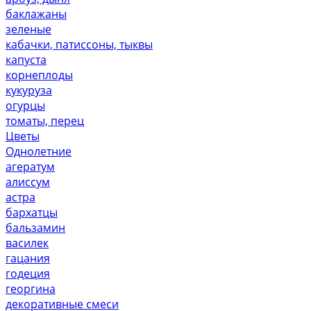
баклажаны
зеленые
кабачки, патиссоны, тыквы
капуста
корнеплоды
кукуруза
огурцы
томаты, перец
Цветы
Однолетние
агератум
алиссум
астра
бархатцы
бальзамин
василек
гацания
годеция
георгина
декоративные смеси