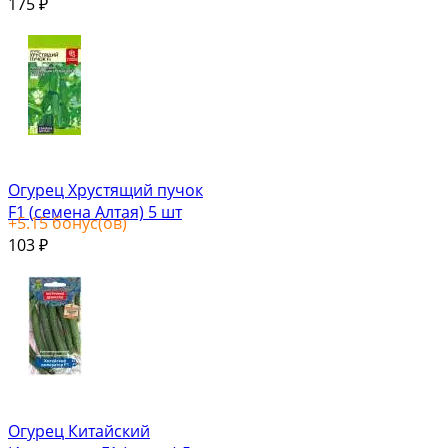
175
₽
Огурец Хрустящий пучок
F1 (семена Алтая) 5 шт
+
5.15
бонус(ов)
103
₽
Огурец Китайский