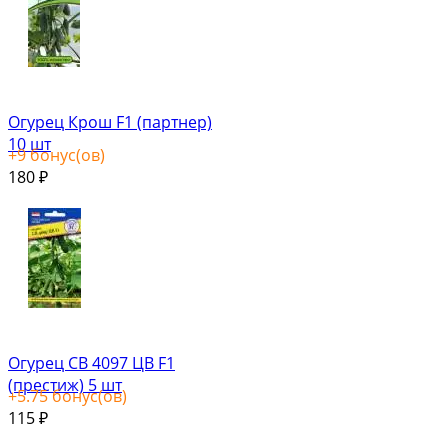
Огурец Крош F1 (партнер)
10 шт
+
9
бонус(ов)
180
₽
Огурец СВ 4097 ЦВ F1
(престиж) 5 шт
+
5.75
бонус(ов)
115
₽