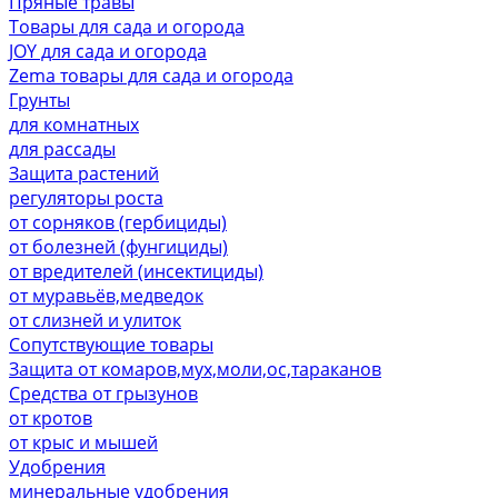
Пряные травы
Товары для сада и огорода
JOY для сада и огорода
Zema товары для сада и огорода
Грунты
для комнатных
для рассады
Защита растений
регуляторы роста
от сорняков (гербициды)
от болезней (фунгициды)
от вредителей (инсектициды)
от муравьёв,медведок
от слизней и улиток
Сопутствующие товары
Защита от комаров,мух,моли,ос,тараканов
Средства от грызунов
от кротов
от крыс и мышей
Удобрения
минеральные удобрения