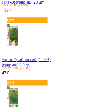
(1+1=3) (гавриш) 20 шт
+
6.6
бонус(ов)
132
₽
Хит!
Укроп Грибовский (1+1=3)
(гавриш) 6,0 гр
+
2.35
бонус(ов)
47
₽
Хит!