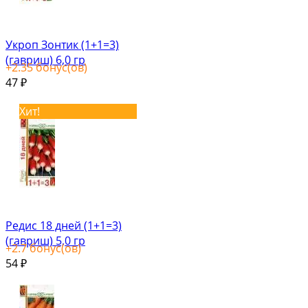
Укроп Зонтик (1+1=3)
(гавриш) 6,0 гр
+
2.35
бонус(ов)
47
₽
Хит!
Редис 18 дней (1+1=3)
(гавриш) 5,0 гр
+
2.7
бонус(ов)
54
₽