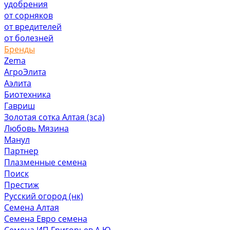
удобрения
от сорняков
от вредителей
от болезней
Бренды
Zema
АгроЭлита
Аэлита
Биотехника
Гавриш
Золотая сотка Алтая (зса)
Любовь Мязина
Манул
Партнер
Плазменные семена
Поиск
Престиж
Русский огород (нк)
Семена Алтая
Семена Евро семена
Семена ИП Григорьев А.Ю.