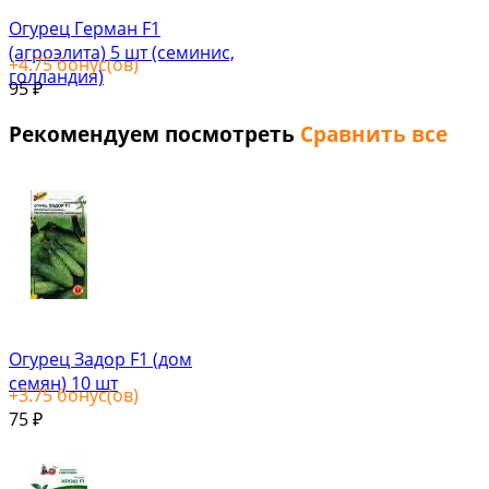
Огурец Герман F1
(агроэлита) 5 шт (семинис,
+
4.75
бонус(ов)
голландия)
95
₽
Рекомендуем посмотреть
Сравнить все
Огурец Задор F1 (дом
семян) 10 шт
+
3.75
бонус(ов)
75
₽