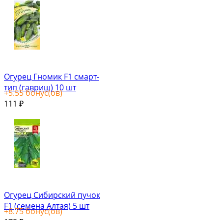
Огурец Гномик F1 смарт-
тип (гавриш) 10 шт
+
5.55
бонус(ов)
111
₽
Огурец Сибирский пучок
F1 (семена Алтая) 5 шт
+
8.75
бонус(ов)