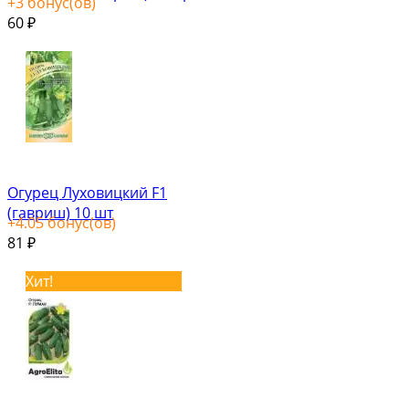
+
3
бонус(ов)
60
₽
Огурец Луховицкий F1
(гавриш) 10 шт
+
4.05
бонус(ов)
81
₽
Хит!