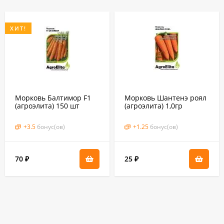
ХИТ!
Морковь Балтимор F1
Морковь Шантенэ роял
(агроэлита) 150 шт
(агроэлита) 1,0гр
(бейо, голландия)
+
3.5
бонус(ов)
+
1.25
бонус(ов)
70
25
₽
₽