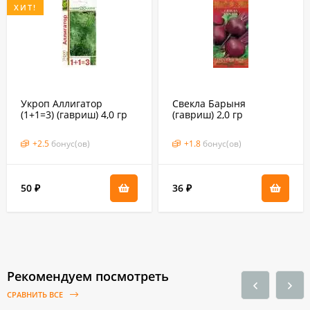
ХИТ!
Укроп Аллигатор
Свекла Барыня
(1+1=3) (гавриш) 4,0 гр
(гавриш) 2,0 гр
+
2.5
бонус(ов)
+
1.8
бонус(ов)
50
36
₽
₽
Рекомендуем посмотреть
СРАВНИТЬ ВСЕ