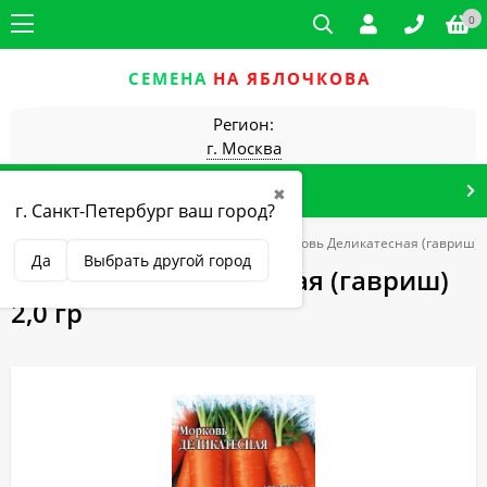
0
СЕМЕНА
НА ЯБЛОЧКОВА
Регион:
г. Москва
КАТАЛОГ ТОВАРОВ
✖
г. Санкт-Петербург ваш город?
)
Овощные культуры
Морковь
Морковь Деликатесная (гавриш) 2
Да
Выбрать другой город
Морковь Деликатесная (гавриш)
2,0 гр