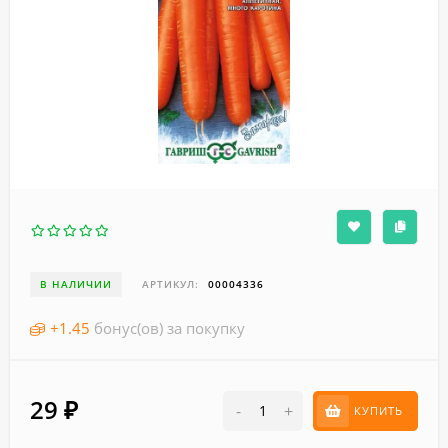
В НАЛИЧИИ
АРТИКУЛ:
00004336
+
1.45
бонус(ов) за покупку
29
₽
-
+
КУПИТЬ