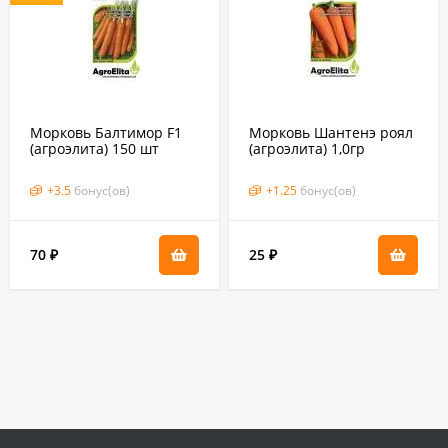
Морковь Балтимор F1
Морковь Шантенэ роял
(агроэлита) 150 шт
(агроэлита) 1,0гр
(бейо, голландия)
+
3.5
бонус(ов)
+
1.25
бонус(ов)
70
25
₽
₽