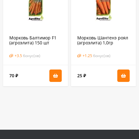
Морковь Балтимор F1
Морковь Шантенэ роял
(агроэлита) 150 шт
(агроэлита) 1,0гр
(бейо, голландия)
+
3.5
бонус(ов)
+
1.25
бонус(ов)
70
25
₽
₽