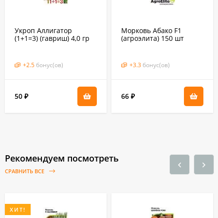
Укроп Аллигатор
Морковь Абако F1
(1+1=3) (гавриш) 4,0 гр
(агроэлита) 150 шт
+
2.5
бонус(ов)
+
3.3
бонус(ов)
50
66
₽
₽
Рекомендуем посмотреть
СРАВНИТЬ ВСЕ
ХИТ!