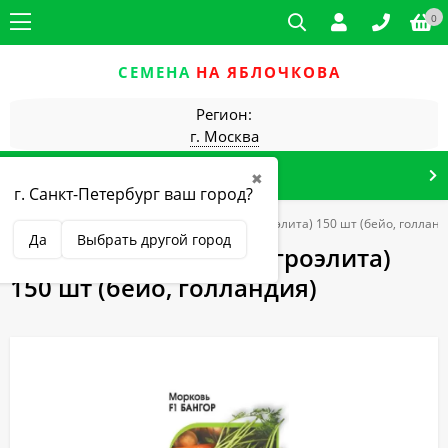
0
СЕМЕНА
НА ЯБЛОЧКОВА
Регион:
г. Москва
КАТАЛОГ ТОВАРОВ
✖
г. Санкт-Петербург ваш город?
ьтуры
морковь
Морковь Бангор F1 (агроэлита) 150 шт (бейо, голланд
Да
Выбрать другой город
Морковь Бангор F1 (агроэлита)
150 шт (бейо, голландия)