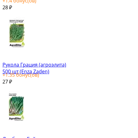
+
1.4
бонус(ов)
28
₽
Рукола Грация (агроэлита)
500 шт (Enza Zaden)
+
1.35
бонус(ов)
27
₽