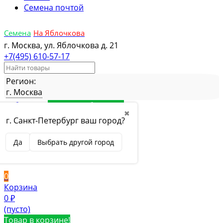
Семена почтой
Семена
На Яблочкова
г. Москва, ул. Яблочкова д. 21
+7(495) 610-57-17
Регион:
г. Москва
Избранное
Товар в избранном
✖
Сравнение
Товар в сравнении
г. Санкт-Петербург ваш город?
Вход
Да
Выбрать другой город
Вход
Регистрация
0
Корзина
0
₽
(пусто)
Товар в корзине!