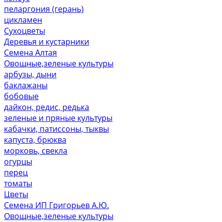
пеларгония (герань)
цикламен
Сухоцветы
Деревья и кустарники
Семена Алтая
Овощные,зеленые культуры
арбузы, дыни
баклажаны
бобовые
дайкон, редис, редька
зеленые и пряные культуры
кабачки, патиссоны, тыквы
капуста, брюква
морковь, свекла
огурцы
перец
томаты
Цветы
Семена ИП Григорьев А.Ю.
Овощные,зеленые культуры