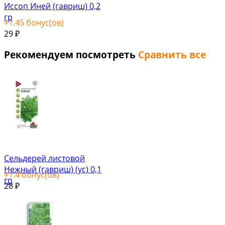
Иссоп Иней (гавриш) 0,2
гр
+
1.45
бонус(ов)
29
₽
Рекомендуем посмотреть
Сравнить все
Сельдерей листовой
Нежный (гавриш) (ус) 0,1
+
1.4
бонус(ов)
гр
28
₽