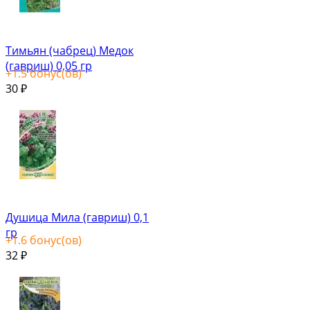
Тимьян (чабрец) Медок
(гавриш) 0,05 гр
+
1.5
бонус(ов)
30
₽
Душица Мила (гавриш) 0,1
гр
+
1.6
бонус(ов)
32
₽