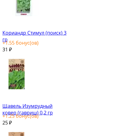
Кориандр Стимул (поиск) 3
гр
+
1.55
бонус(ов)
31
₽
Щавель Изумрудный
ковер (гавриш) 0,2 гр
+
1.25
бонус(ов)
25
₽