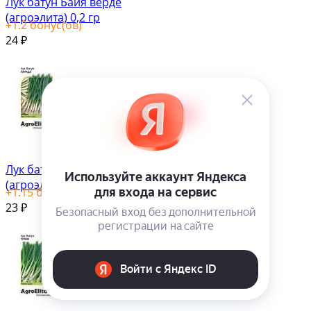
Лук батун Байя верде
(агроэлита) 0,2 гр
+
1.2
бонус(ов)
24
₽
Лук батун Параде
(агроэлита) 0,2гр
+
1.15
бонус(ов)
23
₽