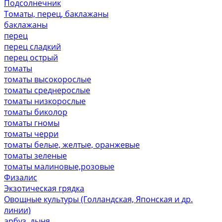
Подсолнечник
Томаты, перец, баклажаны
баклажаны
перец
перец сладкий
перец острый
томаты
томаты высокорослые
томаты среднерослые
томаты низкорослые
томаты биколор
томаты гномы
томаты черри
томаты белые, желтые, оранжевые
томаты зеленые
томаты малиновые,розовые
Физалис
Экзотическая грядка
Овощные культуры (Голландская, Японская и др.
линии)
арбуз, дыня