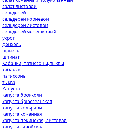
салат листовой
сельдерей
сельдерей корневой
сельдерей листовой
сельдерей черешковый
укроп
фенхель
щавель
шпинат
Кабачки, патиссоны, тыквы
кабачки
патиссоны
тыква
Капуста
капуста брокколи
капуста брюссельская
капуста кольраби
капуста кочанная
капуста пекинская, листовая
капуста савойская