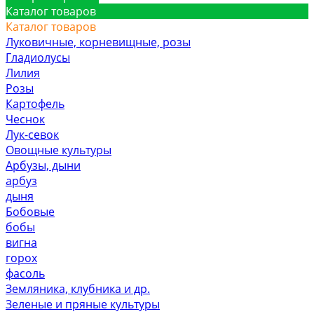
Каталог товаров
Каталог товаров
Луковичные, корневищные, розы
Гладиолусы
Лилия
Розы
Картофель
Чеснок
Лук-севок
Овощные культуры
Арбузы, дыни
арбуз
дыня
Бобовые
бобы
вигна
горох
фасоль
Земляника, клубника и др.
Зеленые и пряные культуры