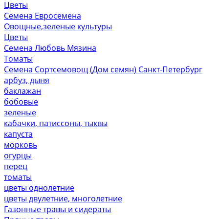
Цветы
Семена Евросемена
Овощные,зеленые культуры
Цветы
Семена Любовь Мязина
Томаты
Семена Сортсемовощ (Дом семян) Санкт-Петербург
арбуз, дыня
баклажан
бобовые
зеленые
кабачки, патиссоны, тыквы
капуста
морковь
огурцы
перец
томаты
цветы однолетние
цветы двулетние, многолетние
Газонные травы и сидераты