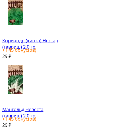
Кориандр (кинза) Нектар
(гавриш) 2,0 гр
+
1.45
бонус(ов)
29
₽
Мангольд Невеста
(гавриш) 2,0 гр
+
1.45
бонус(ов)
29
₽