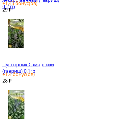
+
1.45
бонус(ов)
0,2 гр
29
₽
Пустырник Самарский
(гавриш) 0,1гр
+
1.4
бонус(ов)
28
₽