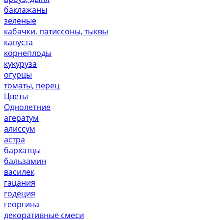
баклажаны
зеленые
кабачки, патиссоны, тыквы
капуста
корнеплоды
кукуруза
огурцы
томаты, перец
Цветы
Однолетние
агератум
алиссум
астра
бархатцы
бальзамин
василек
гацания
годеция
георгина
декоративные смеси