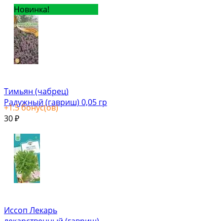
Новинка!
Тимьян (чабрец)
Радужный (гавриш) 0,05 гр
+
1.5
бонус(ов)
30
₽
Иссоп Лекарь
лекарственный (гавриш)