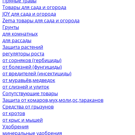
Пряные травы
Товары для сада и огорода
JOY для сада и огорода
Zema товары для сада и огорода
Грунты
для комнатных
для рассады
Защита растений
регуляторы роста
от сорняков (гербициды)
от болезней (фунгициды)
от вредителей (инсектициды)
от муравьёв,медведок
от слизней и улиток
Сопутствующие товары
Защита от комаров,мух,моли,ос,тараканов
Средства от грызунов
от кротов
от крыс и мышей
Удобрения
минеральные удобрения