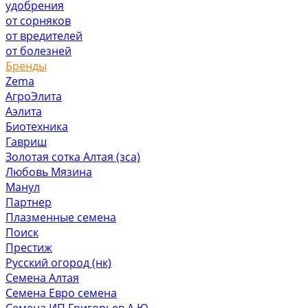
удобрения
от сорняков
от вредителей
от болезней
Бренды
Zema
АгроЭлита
Аэлита
Биотехника
Гавриш
Золотая сотка Алтая (зса)
Любовь Мязина
Манул
Партнер
Плазменные семена
Поиск
Престиж
Русский огород (нк)
Семена Алтая
Семена Евро семена
Семена ИП Григорьев А.Ю.