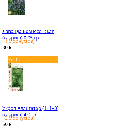
Лаванда Вознесенская
(гавриш) 0,05 гр
+
1.5
бонус(ов)
30
₽
Хит!
Укроп Аллигатор (1+1=3)
(гавриш) 4,0 гр
+
2.5
бонус(ов)
50
₽