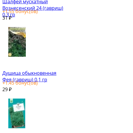
Шалфей мускатный
Вознесенский 24 (гавриш)
+
1.55
бонус(ов)
0,3 гр
31
₽
Душица обыкновенная
Фея (гавриш) 0,1 гр
+
1.45
бонус(ов)
29
₽