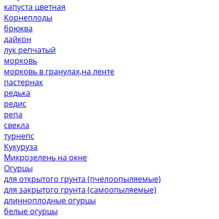
капуста цветная
Корнеплоды
брюква
дайкон
лук репчатый
морковь
морковь в гранулах,на ленте
пастернак
редька
редис
репа
свекла
турнепс
Кукуруза
Микрозелень на окне
Огурцы
для открытого грунта (пчелоопыляемые)
для закрытого грунта (самоопыляемые)
длинноплодные огурцы
белые огурцы