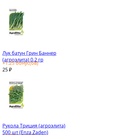
Лук батун Грин Баннер
(агроэлита) 0,2 гр
+
1.25
бонус(ов)
25
₽
Рукола Триция (агроэлита)
500 шт (Enza Zaden)