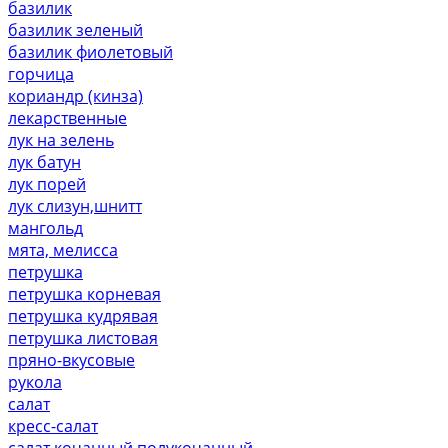
базилик
базилик зеленый
базилик фиолетовый
горчица
кориандр (кинза)
лекарственные
лук на зелень
лук батун
лук порей
лук слизун,шнитт
мангольд
мята, мелисса
петрушка
петрушка корневая
петрушка кудрявая
петрушка листовая
пряно-вкусовые
рукола
салат
кресс-салат
салат кочанный,полукочанный