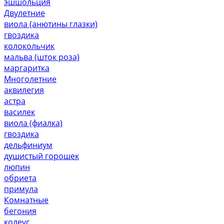
эшшольция
Двулетние
виола (анютины глазки)
гвоздика
колокольчик
мальва (шток роза)
маргаритка
Многолетние
аквилегия
астра
василек
виола (фиалка)
гвоздика
дельфиниум
душистый горошек
люпин
обриета
примула
Комнатные
бегония
колеус