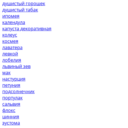
душистый горошек
душистый табак
ипомея
календула
капуста декоративная
колеус
космея
лаватера
левкой
лобелия
львиный зев
мак
настурция
петуния
подсолнечник
портулак
сальвия
флокс
цинния
эустома