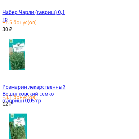
Чабер Чарли (гавриш) 0,1
гр
+
1.5
бонус(ов)
30
₽
Розмарин лекарственный
Вешняковский семко
+
3.1
бонус(ов)
(гавриш) 0,05 гр
62
₽