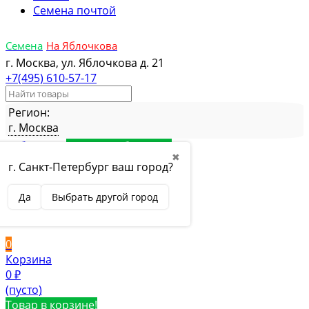
Семена почтой
Семена
На Яблочкова
г. Москва, ул. Яблочкова д. 21
+7(495) 610-57-17
Регион:
г. Москва
Избранное
Товар в избранном
✖
Сравнение
Товар в сравнении
г. Санкт-Петербург ваш город?
Вход
Да
Выбрать другой город
Вход
Регистрация
0
Корзина
0
₽
(пусто)
Товар в корзине!