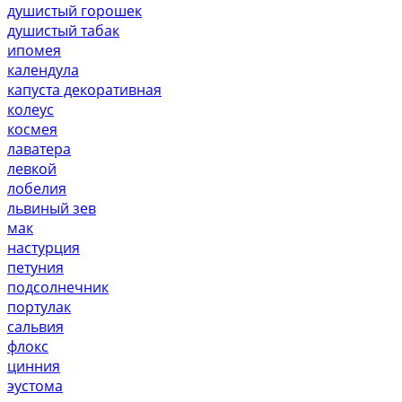
душистый горошек
душистый табак
ипомея
календула
капуста декоративная
колеус
космея
лаватера
левкой
лобелия
львиный зев
мак
настурция
петуния
подсолнечник
портулак
сальвия
флокс
цинния
эустома