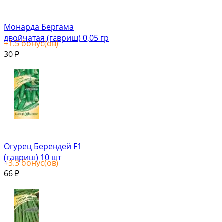
Монарда Бергама
двойчатая (гавриш) 0,05 гр
+
1.5
бонус(ов)
30
₽
Огурец Берендей F1
(гавриш) 10 шт
+
3.3
бонус(ов)
66
₽