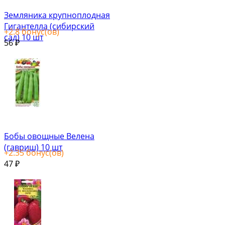
Земляника крупноплодная
Гигантелла (сибирский
+
2.8
бонус(ов)
сад) 10 шт
56
₽
Бобы овощные Велена
(гавриш) 10 шт
+
2.35
бонус(ов)
47
₽