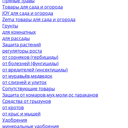
Пряные травы
Товары для сада и огорода
JOY для сада и огорода
Zema товары для сада и огорода
Грунты
для комнатных
для рассады
Защита растений
регуляторы роста
от сорняков (гербициды)
от болезней (фунгициды)
от вредителей (инсектициды)
от муравьёв,медведок
от слизней и улиток
Сопутствующие товары
Защита от комаров,мух,моли,ос,тараканов
Средства от грызунов
от кротов
от крыс и мышей
Удобрения
минеральные удобрения