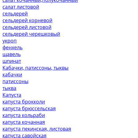
салат листовой
сельдерей
сельдерей корневой
сельдерей листовой
сельдерей черешковый
укроп
фенхель
щавель
шпинат
Кабачки, патиссоны, тыквы
кабачки
патиссоны
тыква
Капуста
капуста брокколи
капуста брюссельская
капуста кольраби
капуста кочанная
капуста пекинская, листовая
капуста савойская