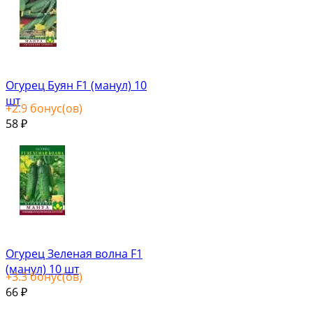
Огурец Буян F1 (манул) 10
шт
+
2.9
бонус(ов)
58
₽
Огурец Зеленая волна F1
(манул) 10 шт
+
3.3
бонус(ов)
66
₽