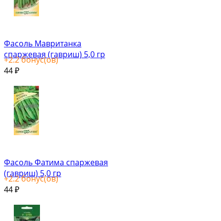
Фасоль Мавританка
спаржевая (гавриш) 5,0 гр
+
2.2
бонус(ов)
44
₽
Фасоль Фатима спаржевая
(гавриш) 5,0 гр
+
2.2
бонус(ов)
44
₽