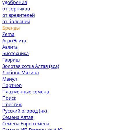
удобрения
от сорняков
от вредителей
от болезней
Бренды
Zema
АгроЭлита
Аэлита
Биотехника
Гавриш
Золотая сотка Алтая (зса)
Любовь Мязина
Манул
Партнер
Плазменные семена
Поиск
Престиж
Русский огород (нк)
Семена Алтая
Семена Евро семена
Семена ИП Григорьев А.Ю.