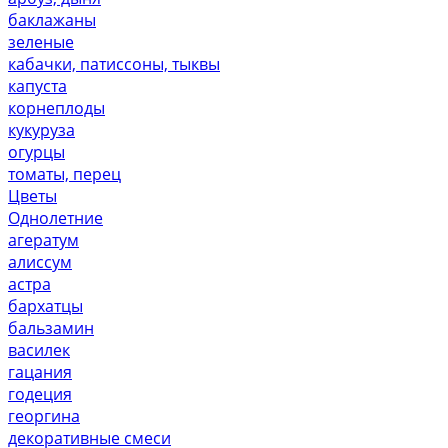
баклажаны
зеленые
кабачки, патиссоны, тыквы
капуста
корнеплоды
кукуруза
огурцы
томаты, перец
Цветы
Однолетние
агератум
алиссум
астра
бархатцы
бальзамин
василек
гацания
годеция
георгина
декоративные смеси