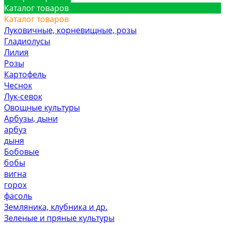
Каталог товаров
Каталог товаров
Луковичные, корневищные, розы
Гладиолусы
Лилия
Розы
Картофель
Чеснок
Лук-севок
Овощные культуры
Арбузы, дыни
арбуз
дыня
Бобовые
бобы
вигна
горох
фасоль
Земляника, клубника и др.
Зеленые и пряные культуры