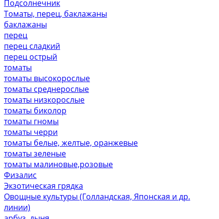
Подсолнечник
Томаты, перец, баклажаны
баклажаны
перец
перец сладкий
перец острый
томаты
томаты высокорослые
томаты среднерослые
томаты низкорослые
томаты биколор
томаты гномы
томаты черри
томаты белые, желтые, оранжевые
томаты зеленые
томаты малиновые,розовые
Физалис
Экзотическая грядка
Овощные культуры (Голландская, Японская и др.
линии)
арбуз, дыня