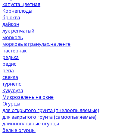
капуста цветная
Корнеплоды
брюква
дайкон
лук репчатый
морковь
морковь в гранулах,на ленте
пастернак
редька
редис
репа
свекла
турнепс
Кукуруза
Микрозелень на окне
Огурцы
для открытого грунта (пчелоопыляемые)
для закрытого грунта (самоопыляемые)
длинноплодные огурцы
белые огурцы