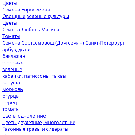
Цветы
Семена Евросемена
Овощные,зеленые культуры
Цветы
Семена Любовь Мязина
Томаты
Семена Сортсемовощ (Дом семян) Санкт-Петербург
арбуз, дыня
баклажан
бобовые
зеленые
кабачки, патиссоны, тыквы
капуста
морковь
огурцы
перец
томаты
цветы однолетние
цветы двулетние, многолетние
Газонные травы и сидераты