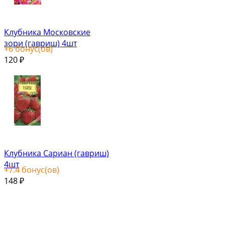
Клубника Московские
зори (гавриш) 4шт
+
6
бонус(ов)
120
₽
Клубника Сариан (гавриш)
4шт
+
7.4
бонус(ов)
148
₽