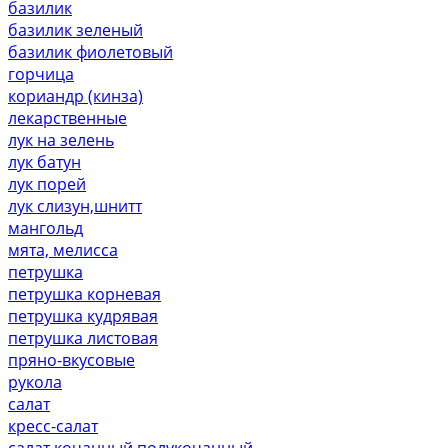
базилик
базилик зеленый
базилик фиолетовый
горчица
кориандр (кинза)
лекарственные
лук на зелень
лук батун
лук порей
лук слизун,шнитт
мангольд
мята, мелисса
петрушка
петрушка корневая
петрушка кудрявая
петрушка листовая
пряно-вкусовые
рукола
салат
кресс-салат
салат кочанный,полукочанный