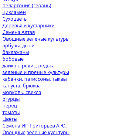
пеларгония (герань)
цикламен
Сухоцветы
Деревья и кустарники
Семена Алтая
Овощные,зеленые культуры
арбузы, дыни
баклажаны
бобовые
дайкон, редис, редька
зеленые и пряные культуры
кабачки, патиссоны, тыквы
капуста, брюква
морковь, свекла
огурцы
перец
томаты
Цветы
Семена ИП Григорьев А.Ю.
Овощные,зеленые культуры