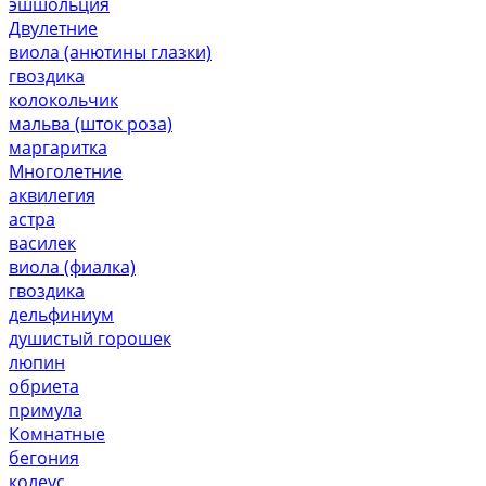
эшшольция
Двулетние
виола (анютины глазки)
гвоздика
колокольчик
мальва (шток роза)
маргаритка
Многолетние
аквилегия
астра
василек
виола (фиалка)
гвоздика
дельфиниум
душистый горошек
люпин
обриета
примула
Комнатные
бегония
колеус