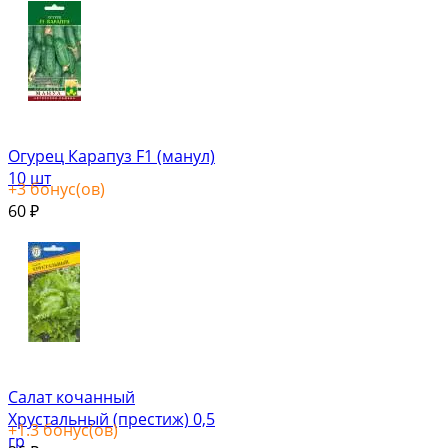
Огурец Карапуз F1 (манул)
10 шт
+
3
бонус(ов)
60
₽
Салат кочанный
Хрустальный (престиж) 0,5
+
1.3
бонус(ов)
гр