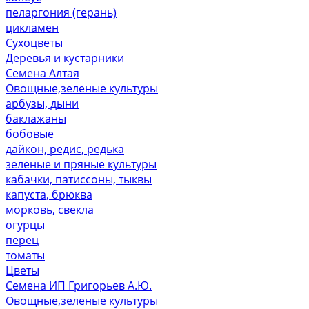
пеларгония (герань)
цикламен
Сухоцветы
Деревья и кустарники
Семена Алтая
Овощные,зеленые культуры
арбузы, дыни
баклажаны
бобовые
дайкон, редис, редька
зеленые и пряные культуры
кабачки, патиссоны, тыквы
капуста, брюква
морковь, свекла
огурцы
перец
томаты
Цветы
Семена ИП Григорьев А.Ю.
Овощные,зеленые культуры