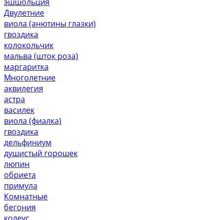
эшшольция
Двулетние
виола (анютины глазки)
гвоздика
колокольчик
мальва (шток роза)
маргаритка
Многолетние
аквилегия
астра
василек
виола (фиалка)
гвоздика
дельфиниум
душистый горошек
люпин
обриета
примула
Комнатные
бегония
колеус