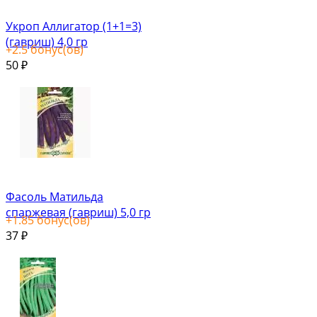
Укроп Аллигатор (1+1=3)
(гавриш) 4,0 гр
+
2.5
бонус(ов)
50
₽
Фасоль Матильда
спаржевая (гавриш) 5,0 гр
+
1.85
бонус(ов)
37
₽