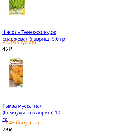
Фасоль Тенек-холодок
спаржевая (гавриш) 5,0 гр
+
2.3
бонус(ов)
46
₽
Тыква мускатная
Жемчужина (гавриш) 1,0
1
гр
+
1.45
бонус(ов)
29
₽