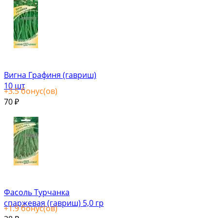
Вигна Графиня (гавриш)
10 шт
+
3.5
бонус(ов)
70
₽
Фасоль Турчанка
спаржевая (гавриш) 5,0 гр
+
1.9
бонус(ов)