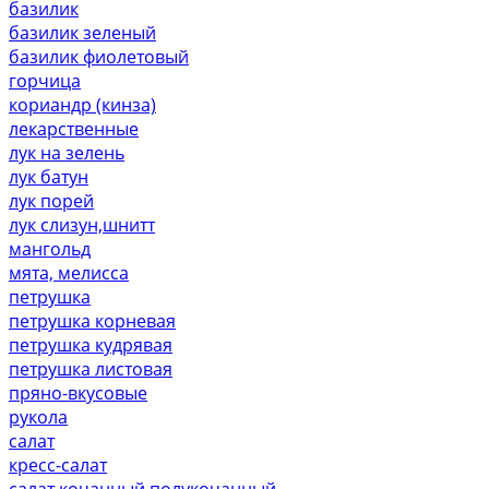
базилик
базилик зеленый
базилик фиолетовый
горчица
кориандр (кинза)
лекарственные
лук на зелень
лук батун
лук порей
лук слизун,шнитт
мангольд
мята, мелисса
петрушка
петрушка корневая
петрушка кудрявая
петрушка листовая
пряно-вкусовые
рукола
салат
кресс-салат
салат кочанный,полукочанный