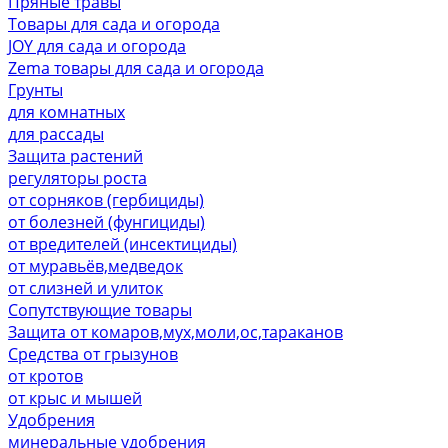
Пряные травы
Товары для сада и огорода
JOY для сада и огорода
Zema товары для сада и огорода
Грунты
для комнатных
для рассады
Защита растений
регуляторы роста
от сорняков (гербициды)
от болезней (фунгициды)
от вредителей (инсектициды)
от муравьёв,медведок
от слизней и улиток
Сопутствующие товары
Защита от комаров,мух,моли,ос,тараканов
Средства от грызунов
от кротов
от крыс и мышей
Удобрения
минеральные удобрения