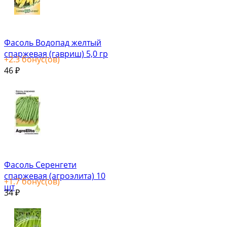
Фасоль Водопад желтый
спаржевая (гавриш) 5,0 гр
+
2.3
бонус(ов)
46
₽
Фасоль Серенгети
спаржевая (агроэлита) 10
+
1.7
бонус(ов)
шт
34
₽