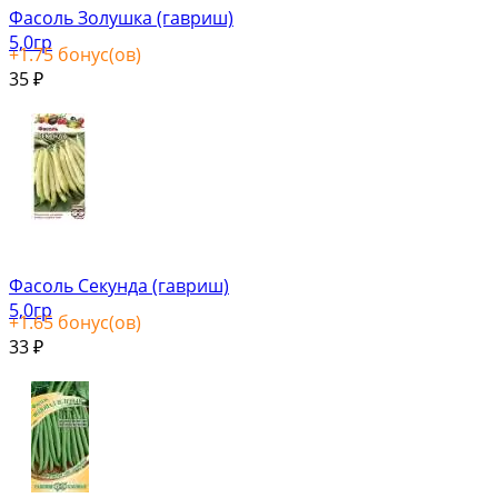
Фасоль Золушка (гавриш)
5,0гр
+
1.75
бонус(ов)
35
₽
Фасоль Секунда (гавриш)
5,0гр
+
1.65
бонус(ов)
33
₽