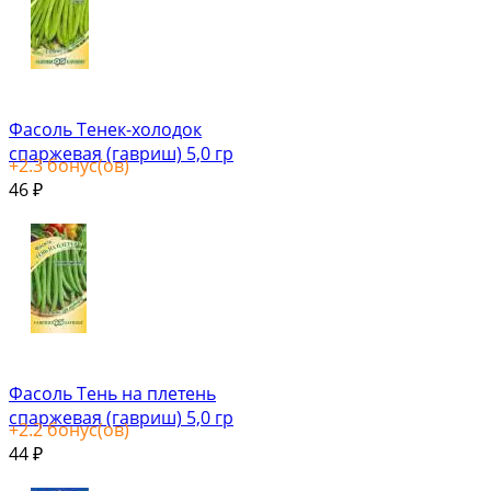
Фасоль Тенек-холодок
спаржевая (гавриш) 5,0 гр
+
2.3
бонус(ов)
46
₽
Фасоль Тень на плетень
спаржевая (гавриш) 5,0 гр
+
2.2
бонус(ов)
44
₽