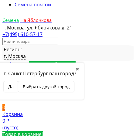
Семена почтой
Семена
На Яблочкова
г. Москва, ул. Яблочкова д. 21
+7(495) 610-57-17
Регион:
г. Москва
Избранное
Товар в избранном
✖
Сравнение
Товар в сравнении
г. Санкт-Петербург ваш город?
Вход
Да
Выбрать другой город
Вход
Регистрация
0
Корзина
0
₽
(пусто)
Товар в корзине!