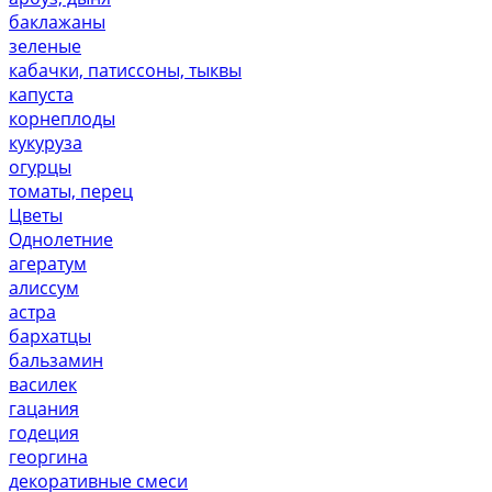
баклажаны
зеленые
кабачки, патиссоны, тыквы
капуста
корнеплоды
кукуруза
огурцы
томаты, перец
Цветы
Однолетние
агератум
алиссум
астра
бархатцы
бальзамин
василек
гацания
годеция
георгина
декоративные смеси