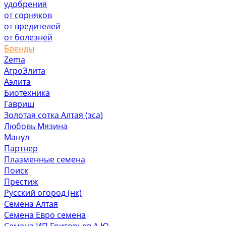
удобрения
от сорняков
от вредителей
от болезней
Бренды
Zema
АгроЭлита
Аэлита
Биотехника
Гавриш
Золотая сотка Алтая (зса)
Любовь Мязина
Манул
Партнер
Плазменные семена
Поиск
Престиж
Русский огород (нк)
Семена Алтая
Семена Евро семена
Семена ИП Григорьев А.Ю.