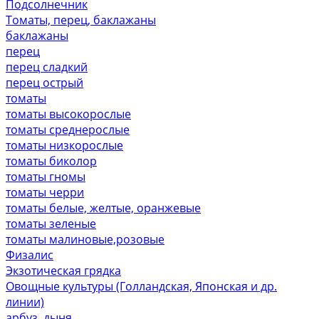
Подсолнечник
Томаты, перец, баклажаны
баклажаны
перец
перец сладкий
перец острый
томаты
томаты высокорослые
томаты среднерослые
томаты низкорослые
томаты биколор
томаты гномы
томаты черри
томаты белые, желтые, оранжевые
томаты зеленые
томаты малиновые,розовые
Физалис
Экзотическая грядка
Овощные культуры (Голландская, Японская и др.
линии)
арбуз, дыня