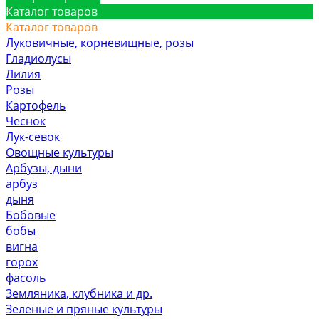
Каталог товаров
Каталог товаров
Луковичные, корневищные, розы
Гладиолусы
Лилия
Розы
Картофель
Чеснок
Лук-севок
Овощные культуры
Арбузы, дыни
арбуз
дыня
Бобовые
бобы
вигна
горох
фасоль
Земляника, клубника и др.
Зеленые и пряные культуры