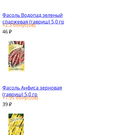
Фасоль Водопад зеленый
спаржевая (гавриш) 5,0 гр
+
2.3
бонус(ов)
46
₽
Фасоль Анфиса зерновая
(гавриш) 5,0 гр
+
1.95
бонус(ов)
39
₽