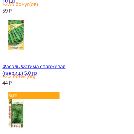
10 шт
+
2.95
бонус(ов)
59
₽
Фасоль Фатима спаржевая
(гавриш) 5,0 гр
+
2.2
бонус(ов)
44
₽
Хит!