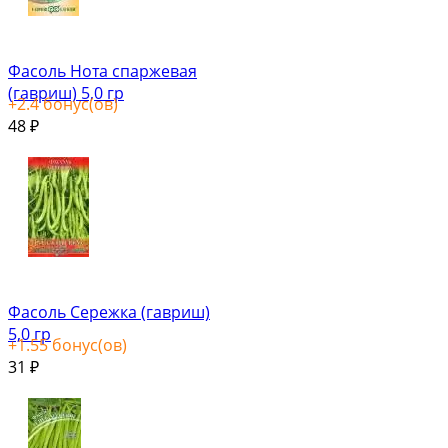
Фасоль Нота спаржевая
(гавриш) 5,0 гр
+
2.4
бонус(ов)
48
₽
Фасоль Сережка (гавриш)
5,0 гр
+
1.55
бонус(ов)
31
₽