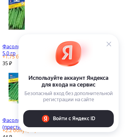
Фасоль Сакса (престиж)
5,0 гр
+
1.75
бонус(ов)
35
₽
Фасоль Серенгети
(престиж) 5,0 гр
+
2.2
бонус(ов)