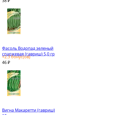
38
₽
Фасоль Водопад зеленый
спаржевая (гавриш) 5,0 гр
+
2.3
бонус(ов)
46
₽
Вигна Макаретти (гавриш)