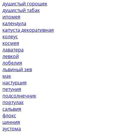
душистый горошек
душистый табак
ипомея
календула
капуста декоративная
колеус
космея
лаватера
левкой
лобелия
львиный зев
мак
настурция
петуния
подсолнечник
портулак
сальвия
флокс
цинния
эустома