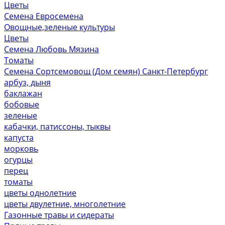
Цветы
Семена Евросемена
Овощные,зеленые культуры
Цветы
Семена Любовь Мязина
Томаты
Семена Сортсемовощ (Дом семян) Санкт-Петербург
арбуз, дыня
баклажан
бобовые
зеленые
кабачки, патиссоны, тыквы
капуста
морковь
огурцы
перец
томаты
цветы однолетние
цветы двулетние, многолетние
Газонные травы и сидераты