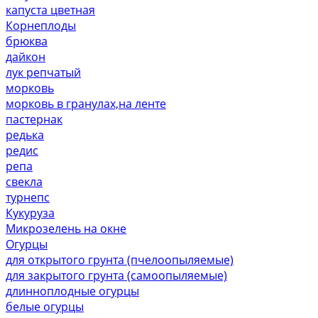
капуста цветная
Корнеплоды
брюква
дайкон
лук репчатый
морковь
морковь в гранулах,на ленте
пастернак
редька
редис
репа
свекла
турнепс
Кукуруза
Микрозелень на окне
Огурцы
для открытого грунта (пчелоопыляемые)
для закрытого грунта (самоопыляемые)
длинноплодные огурцы
белые огурцы