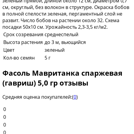
зеленый прямой, длиной около 12 см, диаметром 0,7
см, округлый, без волокон в структуре. Окраска бобов
в полной спелости зеленая, пергаментный слой не
развит. Число бобов на растении около 32. Схема
посадки 50x10 см. Урожайность 2,3-3,5 кг/м2.
Срок созревания
среднеспелый
Высота растения
до 3 м, вьющийся
Цвет
зеленый
Кол-во семян
5 г
Фасоль Мавританка спаржевая
(гавриш) 5,0 гр отзывы
Средняя оценка покупателей:
(
0
)
0
0
0
0