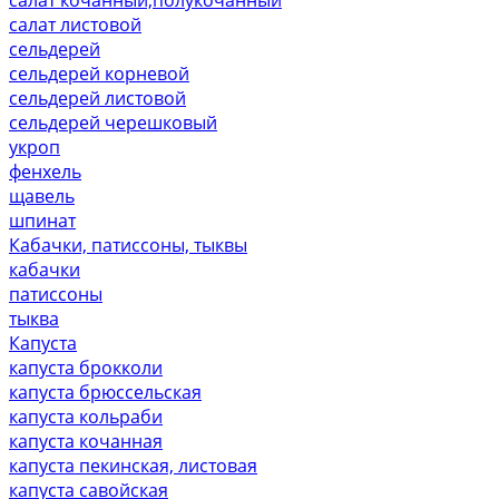
салат листовой
сельдерей
сельдерей корневой
сельдерей листовой
сельдерей черешковый
укроп
фенхель
щавель
шпинат
Кабачки, патиссоны, тыквы
кабачки
патиссоны
тыква
Капуста
капуста брокколи
капуста брюссельская
капуста кольраби
капуста кочанная
капуста пекинская, листовая
капуста савойская