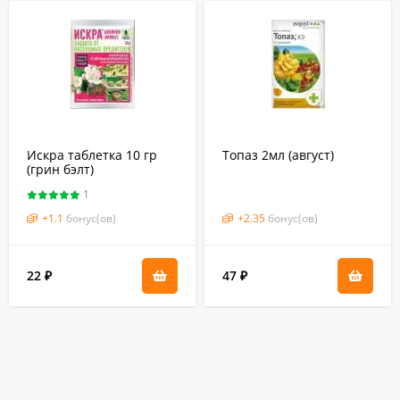
Искра таблетка 10 гр
Топаз 2мл (август)
(грин бэлт)
1
+
1.1
бонус(ов)
+
2.35
бонус(ов)
22
47
₽
₽