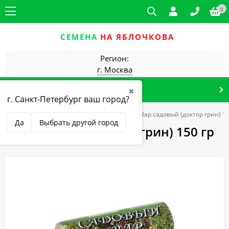
0
СЕМЕНА
НА ЯБЛОЧКОВА
Регион:
г. Москва
КАТАЛОГ ТОВАРОВ
✖
г. Санкт-Петербург ваш город?
та растений
от болезней (фунгициды)
Вар садовый (доктор грин) 15
Да
Выбрать другой город
Вар садовый (доктор грин) 150 гр