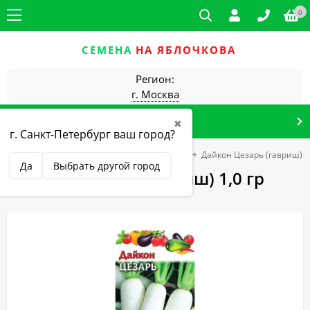
0
СЕМЕНА
НА ЯБЛОЧКОВА
Регион:
г. Москва
КАТАЛОГ ТОВАРОВ
✖
г. Санкт-Петербург ваш город?
авриш (г)
Овощные культуры
Дайкон
Дайкон Цезарь (гавриш) 1,
Да
Выбрать другой город
Дайкон Цезарь (гавриш) 1,0 гр