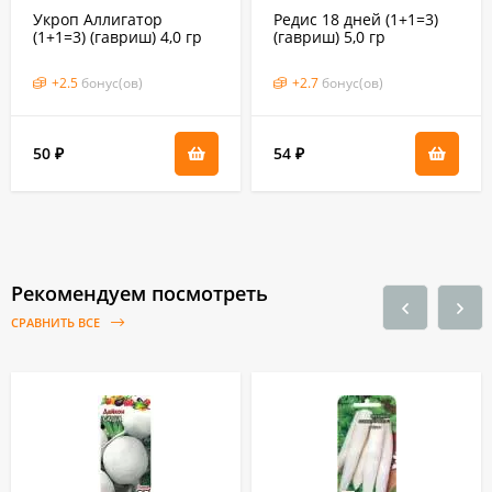
Укроп Аллигатор
Редис 18 дней (1+1=3)
(1+1=3) (гавриш) 4,0 гр
(гавриш) 5,0 гр
+
2.5
бонус(ов)
+
2.7
бонус(ов)
50
54
₽
₽
Рекомендуем посмотреть
СРАВНИТЬ ВСЕ