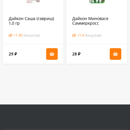
Дайкон Саша (гавриш)
Дайкон Миновасе
1,0 гр
Саммеркросс
(сибирский сад) 1,0 гр
+
1.45
бонус(ов)
+
1.4
бонус(ов)
29
28
₽
₽