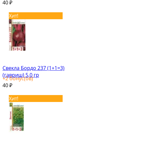
40
₽
Хит!
Свекла Бордо 237 (1+1=3)
(гавриш) 5,0 гр
+
2
бонус(ов)
40
₽
Хит!