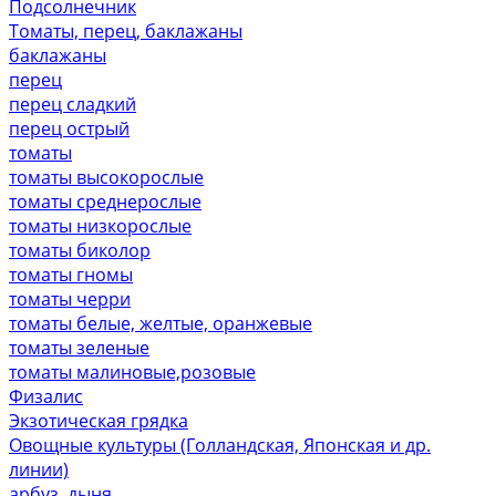
Подсолнечник
Томаты, перец, баклажаны
баклажаны
перец
перец сладкий
перец острый
томаты
томаты высокорослые
томаты среднерослые
томаты низкорослые
томаты биколор
томаты гномы
томаты черри
томаты белые, желтые, оранжевые
томаты зеленые
томаты малиновые,розовые
Физалис
Экзотическая грядка
Овощные культуры (Голландская, Японская и др.
линии)
арбуз, дыня