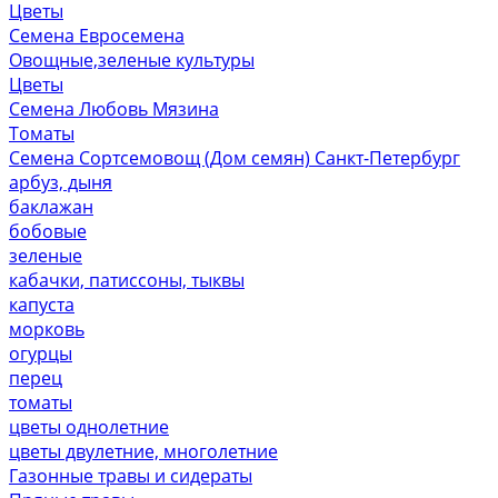
Цветы
Семена Евросемена
Овощные,зеленые культуры
Цветы
Семена Любовь Мязина
Томаты
Семена Сортсемовощ (Дом семян) Санкт-Петербург
арбуз, дыня
баклажан
бобовые
зеленые
кабачки, патиссоны, тыквы
капуста
морковь
огурцы
перец
томаты
цветы однолетние
цветы двулетние, многолетние
Газонные травы и сидераты