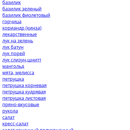
базилик
базилик зеленый
базилик фиолетовый
горчица
кориандр (кинза)
лекарственные
лук на зелень
лук батун
лук порей
лук слизун,шнитт
мангольд
мята, мелисса
петрушка
петрушка корневая
петрушка кудрявая
петрушка листовая
пряно-вкусовые
рукола
салат
кресс-салат
салат кочанный,полукочанный