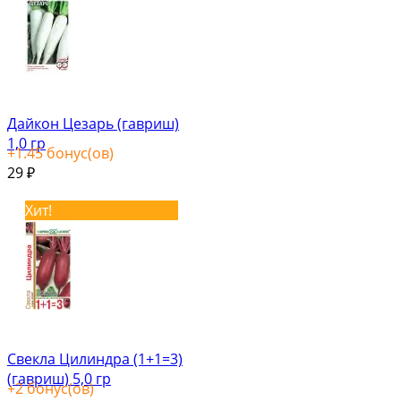
Дайкон Цезарь (гавриш)
1,0 гр
+
1.45
бонус(ов)
29
₽
Хит!
Свекла Цилиндра (1+1=3)
(гавриш) 5,0 гр
+
2
бонус(ов)