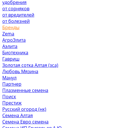
удобрения
от сорняков
от вредителей
от болезней
Бренды
Zema
АгроЭлита
Аэлита
Биотехника
Гавриш
Золотая сотка Алтая (зса)
Любовь Мязина
Манул
Партнер
Плазменные семена
Поиск
Престиж
Русский огород (нк)
Семена Алтая
Семена Евро семена
Семена ИП Григорьев А.Ю.