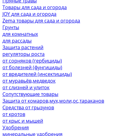
Пряные травы
Товары для сада и огорода
JOY для сада и огорода
Zema товары для сада и огорода
Грунты
для комнатных
для рассады
Защита растений
регуляторы роста
от сорняков (гербициды)
от болезней (фунгициды)
от вредителей (инсектициды)
от муравьёв,медведок
от слизней и улиток
Сопутствующие товары
Защита от комаров,мух,моли,ос,тараканов
Средства от грызунов
от кротов
от крыс и мышей
Удобрения
минеральные удобрения