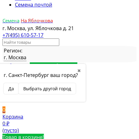
Семена почтой
Семена
На Яблочкова
г. Москва, ул. Яблочкова д. 21
+7(495) 610-57-17
Регион:
г. Москва
Избранное
Товар в избранном
✖
Сравнение
Товар в сравнении
г. Санкт-Петербург ваш город?
Вход
Да
Выбрать другой город
Вход
Регистрация
0
Корзина
0
₽
(пусто)
Товар в корзине!