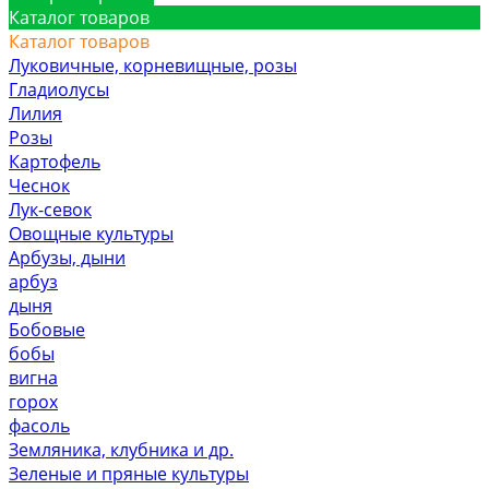
Каталог товаров
Каталог товаров
Луковичные, корневищные, розы
Гладиолусы
Лилия
Розы
Картофель
Чеснок
Лук-севок
Овощные культуры
Арбузы, дыни
арбуз
дыня
Бобовые
бобы
вигна
горох
фасоль
Земляника, клубника и др.
Зеленые и пряные культуры