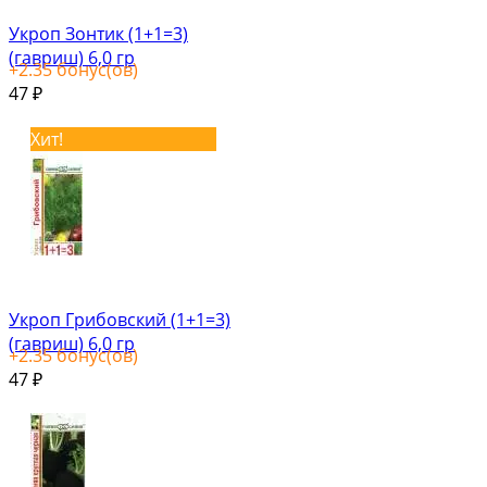
Укроп Зонтик (1+1=3)
(гавриш) 6,0 гр
+
2.35
бонус(ов)
47
₽
Хит!
Укроп Грибовский (1+1=3)
(гавриш) 6,0 гр
+
2.35
бонус(ов)
47
₽