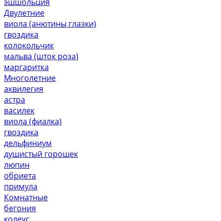
эшшольция
Двулетние
виола (анютины глазки)
гвоздика
колокольчик
мальва (шток роза)
маргаритка
Многолетние
аквилегия
астра
василек
виола (фиалка)
гвоздика
дельфиниум
душистый горошек
люпин
обриета
примула
Комнатные
бегония
колеус