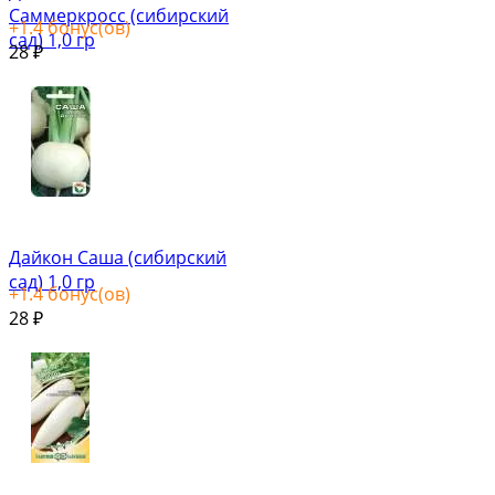
Саммеркросс (сибирский
+
1.4
бонус(ов)
сад) 1,0 гр
28
₽
Дайкон Саша (сибирский
сад) 1,0 гр
+
1.4
бонус(ов)
28
₽