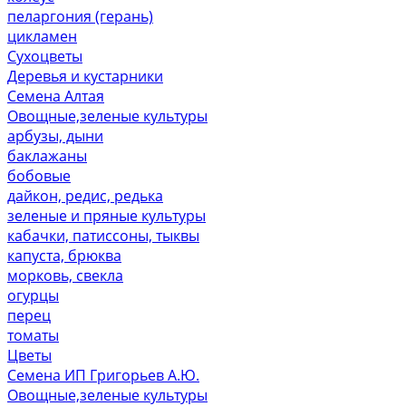
пеларгония (герань)
цикламен
Сухоцветы
Деревья и кустарники
Семена Алтая
Овощные,зеленые культуры
арбузы, дыни
баклажаны
бобовые
дайкон, редис, редька
зеленые и пряные культуры
кабачки, патиссоны, тыквы
капуста, брюква
морковь, свекла
огурцы
перец
томаты
Цветы
Семена ИП Григорьев А.Ю.
Овощные,зеленые культуры