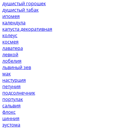
душистый горошек
душистый табак
ипомея
календула
капуста декоративная
колеус
космея
лаватера
левкой
лобелия
львиный зев
мак
настурция
петуния
подсолнечник
портулак
сальвия
флокс
цинния
эустома