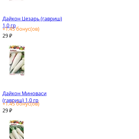
Дайкон Цезарь (гавриш)
1,0 гр
+
1.45
бонус(ов)
29
₽
Дайкон Миноваси
(гавриш) 1,0 гр
+
1.45
бонус(ов)
29
₽