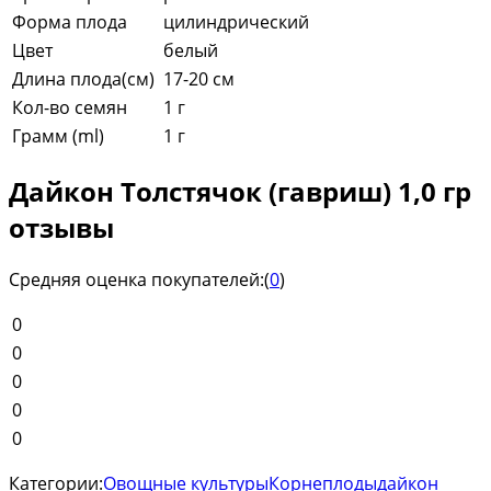
Форма плода
цилиндрический
Цвет
белый
Длина плода(см)
17-20 см
Кол-во семян
1 г
Грамм (ml)
1 г
Дайкон Толстячок (гавриш) 1,0 гр
отзывы
Средняя оценка покупателей:
(
0
)
0
0
0
0
0
Категории:
Овощные культуры
Корнеплоды
дайкон