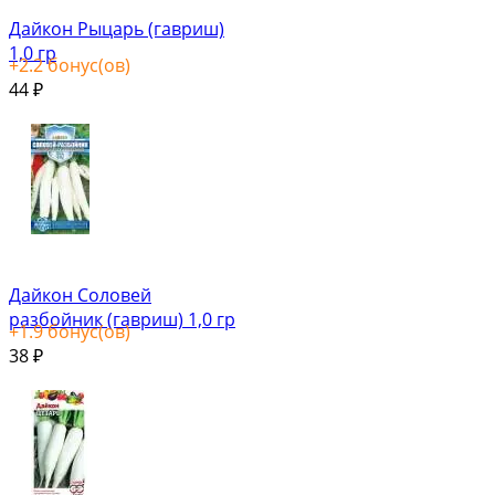
Дайкон Рыцарь (гавриш)
1,0 гр
+
2.2
бонус(ов)
44
₽
Дайкон Соловей
разбойник (гавриш) 1,0 гр
+
1.9
бонус(ов)
38
₽