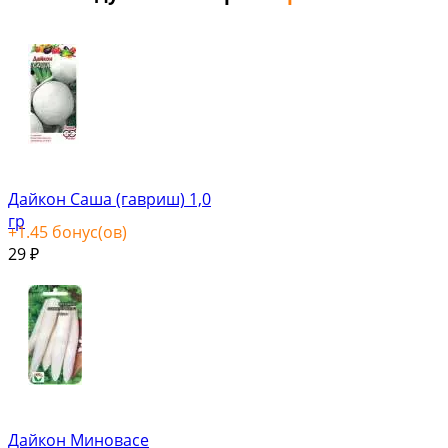
Дайкон Саша (гавриш) 1,0
гр
+
1.45
бонус(ов)
29
₽
Дайкон Миновасе