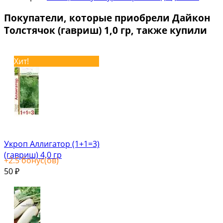
Покупатели, которые приобрели Дайкон
Толстячок (гавриш) 1,0 гр, также купили
Хит!
Укроп Аллигатор (1+1=3)
(гавриш) 4,0 гр
+
2.5
бонус(ов)
50
₽