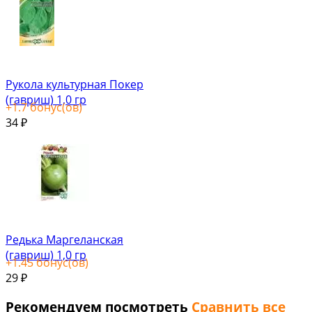
Рукола культурная Покер
(гавриш) 1,0 гр
+
1.7
бонус(ов)
34
₽
Редька Маргеланская
(гавриш) 1,0 гр
+
1.45
бонус(ов)
29
₽
Рекомендуем посмотреть
Сравнить все