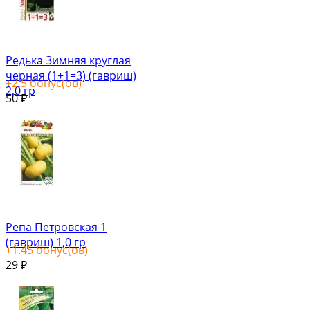
Редька Зимняя круглая
черная (1+1=3) (гавриш)
+
2.5
бонус(ов)
2,0 гр
50
₽
Репа Петровская 1
(гавриш) 1,0 гр
+
1.45
бонус(ов)
29
₽