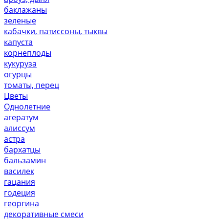
баклажаны
зеленые
кабачки, патиссоны, тыквы
капуста
корнеплоды
кукуруза
огурцы
томаты, перец
Цветы
Однолетние
агератум
алиссум
астра
бархатцы
бальзамин
василек
гацания
годеция
георгина
декоративные смеси