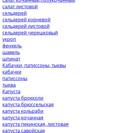
салат листовой
сельдерей
сельдерей корневой
сельдерей листовой
сельдерей черешковый
укроп
фенхель
щавель
шпинат
Кабачки, патиссоны, тыквы
кабачки
патиссоны
тыква
Капуста
капуста брокколи
капуста брюссельская
капуста кольраби
капуста кочанная
капуста пекинская, листовая
капуста савойская