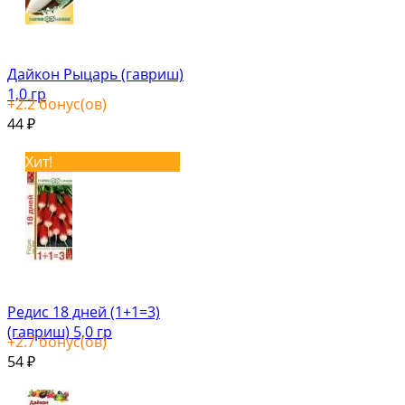
Дайкон Рыцарь (гавриш)
1,0 гр
+
2.2
бонус(ов)
44
₽
Хит!
Редис 18 дней (1+1=3)
(гавриш) 5,0 гр
+
2.7
бонус(ов)
54
₽