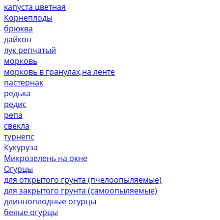
капуста цветная
Корнеплоды
брюква
дайкон
лук репчатый
морковь
морковь в гранулах,на ленте
пастернак
редька
редис
репа
свекла
турнепс
Кукуруза
Микрозелень на окне
Огурцы
для открытого грунта (пчелоопыляемые)
для закрытого грунта (самоопыляемые)
длинноплодные огурцы
белые огурцы