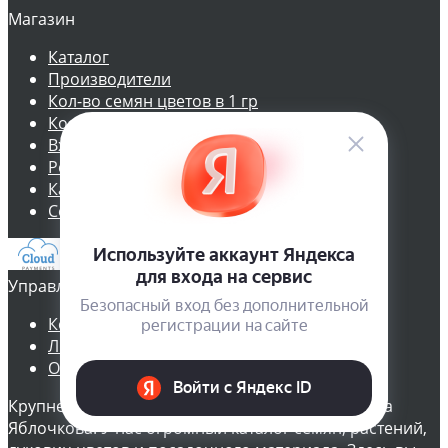
Магазин
Каталог
Производители
Кол-во семян цветов в 1 гр
Кол-во семян овощей в 1 гр
Вход
Регистрация
Карта сайта
Соглашение
Управление
Корзина
Личный кабинет
Оформить заказ
Крупнейший интернет-магазин семян Семена на
Яблочкова. У нас огромный каталог семян, растений,