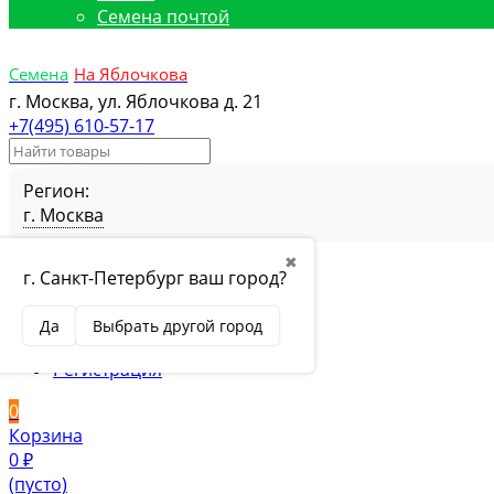
Семена почтой
Семена
На Яблочкова
г. Москва, ул. Яблочкова д. 21
+7(495) 610-57-17
Регион:
г. Москва
Избранное
Товар в избранном
✖
г. Санкт-Петербург ваш город?
Сравнение
Товар в сравнении
Вход
Да
Выбрать другой город
Вход
Регистрация
0
Корзина
0
₽
(пусто)