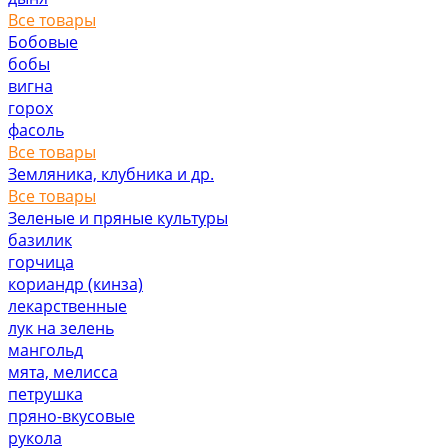
Все товары
Бобовые
бобы
вигна
горох
фасоль
Все товары
Земляника, клубника и др.
Все товары
Зеленые и пряные культуры
базилик
горчица
кориандр (кинза)
лекарственные
лук на зелень
мангольд
мята, мелисса
петрушка
пряно-вкусовые
рукола