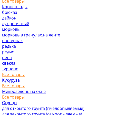
Все товары
Корнеплоды
брюква
дайкон
лук репчатый
морковь
морковь в гранулах,на ленте
пастернак
редька
редис
репа
свекла
турнепс
Все товары
Кукуруза
Все товары
Микрозелень на окне
Все товары
Огурцы
для открытого грунта (пчелоопыляемые)
для закрытого грунта (самоопыляемые)