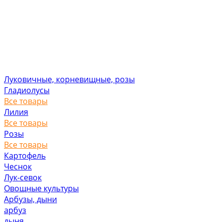
Луковичные, корневищные, розы
Гладиолусы
Все товары
Лилия
Все товары
Розы
Все товары
Картофель
Чеснок
Лук-севок
Овощные культуры
Арбузы, дыни
арбуз
дыня