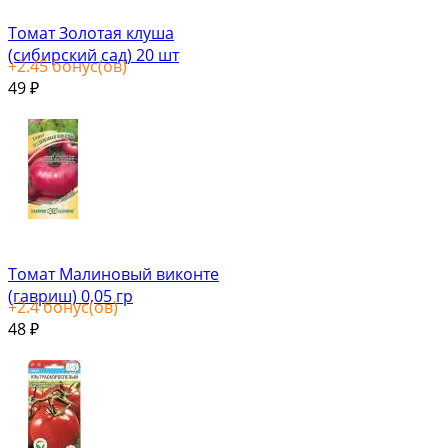
Томат Золотая клуша
(сибирский сад) 20 шт
+
2.45
бонус(ов)
49
₽
Томат Малиновый виконте
(гавриш) 0,05 гр
+
2.4
бонус(ов)
48
₽