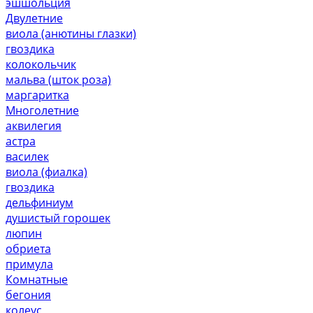
эшшольция
Двулетние
виола (анютины глазки)
гвоздика
колокольчик
мальва (шток роза)
маргаритка
Многолетние
аквилегия
астра
василек
виола (фиалка)
гвоздика
дельфиниум
душистый горошек
люпин
обриета
примула
Комнатные
бегония
колеус