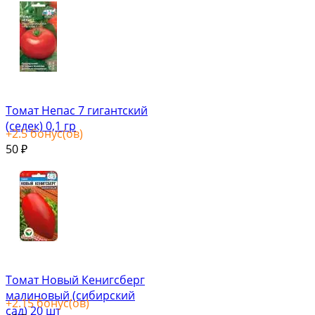
Томат Непас 7 гигантский
(седек) 0,1 гр
+
2.5
бонус(ов)
50
₽
Томат Новый Кенигсберг
малиновый (сибирский
+
2.15
бонус(ов)
сад) 20 шт