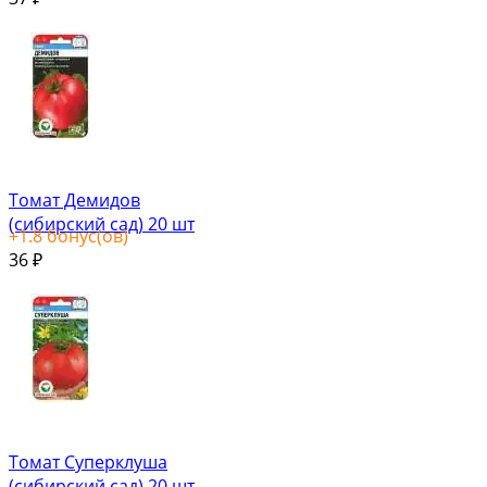
Томат Демидов
(сибирский сад) 20 шт
+
1.8
бонус(ов)
36
₽
Томат Суперклуша
(сибирский сад) 20 шт