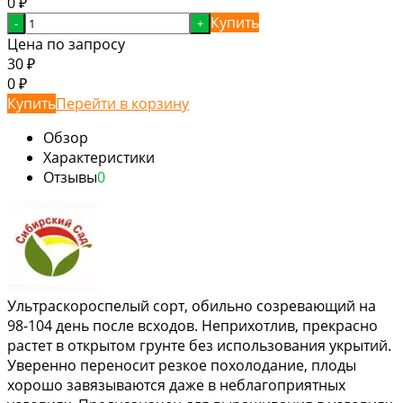
0
₽
Купить
-
+
Цена по запросу
30
₽
0
₽
Купить
Перейти в корзину
Обзор
Характеристики
Отзывы
0
Ультраскороспелый сорт, обильно созревающий на
98-104 день после всходов. Неприхотлив, прекрасно
растет в открытом грунте без использования укрытий.
Уверенно переносит резкое похолодание, плоды
хорошо завязываются даже в неблагоприятных