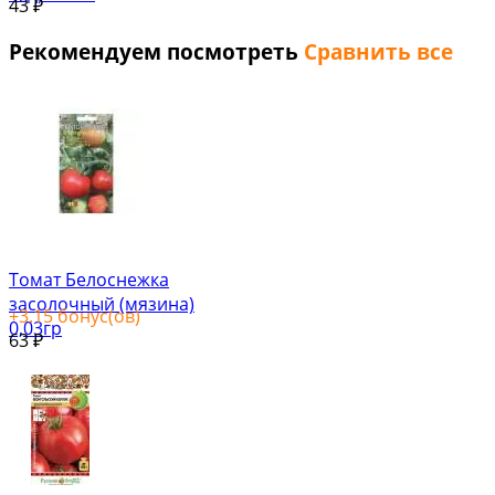
43
₽
Рекомендуем посмотреть
Сравнить все
Томат Белоснежка
засолочный (мязина)
+
3.15
бонус(ов)
0,03гр
63
₽