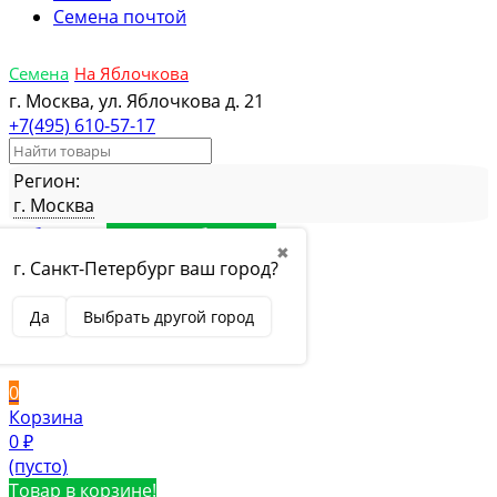
Семена почтой
Семена
На Яблочкова
г. Москва, ул. Яблочкова д. 21
+7(495) 610-57-17
Регион:
г. Москва
Избранное
Товар в избранном
✖
Сравнение
Товар в сравнении
г. Санкт-Петербург ваш город?
Вход
Да
Выбрать другой город
Вход
Регистрация
0
Корзина
0
₽
(пусто)
Товар в корзине!