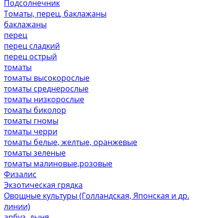
Подсолнечник
Томаты, перец, баклажаны
баклажаны
перец
перец сладкий
перец острый
томаты
томаты высокорослые
томаты среднерослые
томаты низкорослые
томаты биколор
томаты гномы
томаты черри
томаты белые, желтые, оранжевые
томаты зеленые
томаты малиновые,розовые
Физалис
Экзотическая грядка
Овощные культуры (Голландская, Японская и др.
линии)
арбуз, дыня