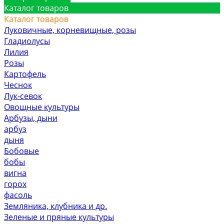
Каталог товаров
Каталог товаров
Луковичные, корневищные, розы
Гладиолусы
Лилия
Розы
Картофель
Чеснок
Лук-севок
Овощные культуры
Арбузы, дыни
арбуз
дыня
Бобовые
бобы
вигна
горох
фасоль
Земляника, клубника и др.
Зеленые и пряные культуры