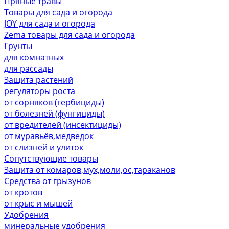
Пряные травы
Товары для сада и огорода
JOY для сада и огорода
Zema товары для сада и огорода
Грунты
для комнатных
для рассады
Защита растений
регуляторы роста
от сорняков (гербициды)
от болезней (фунгициды)
от вредителей (инсектициды)
от муравьёв,медведок
от слизней и улиток
Сопутствующие товары
Защита от комаров,мух,моли,ос,тараканов
Средства от грызунов
от кротов
от крыс и мышей
Удобрения
минеральные удобрения