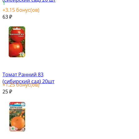
1
+
3.15
бонус(ов)
63
₽
Томат Ранний 83
(сибирский сад) 20шт
+
1.25
бонус(ов)
25
₽