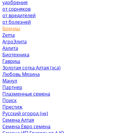
удобрения
от сорняков
от вредителей
от болезней
Бренды
Zema
АгроЭлита
Аэлита
Биотехника
Гавриш
Золотая сотка Алтая (зса)
Любовь Мязина
Манул
Партнер
Плазменные семена
Поиск
Престиж
Русский огород (нк)
Семена Алтая
Семена Евро семена
Семена ИП Григорьев А.Ю.