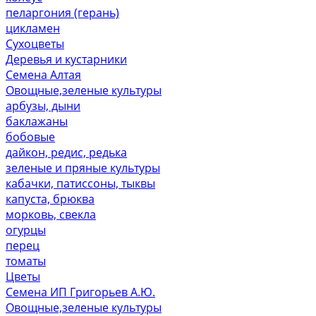
пеларгония (герань)
цикламен
Сухоцветы
Деревья и кустарники
Семена Алтая
Овощные,зеленые культуры
арбузы, дыни
баклажаны
бобовые
дайкон, редис, редька
зеленые и пряные культуры
кабачки, патиссоны, тыквы
капуста, брюква
морковь, свекла
огурцы
перец
томаты
Цветы
Семена ИП Григорьев А.Ю.
Овощные,зеленые культуры