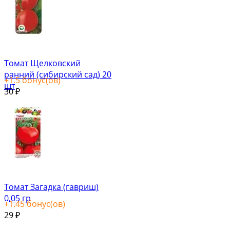
Томат Щелковский
ранний (сибирский сад) 20
+
1.5
бонус(ов)
шт
30
₽
Томат Загадка (гавриш)
0,05 гр
+
1.45
бонус(ов)
29
₽