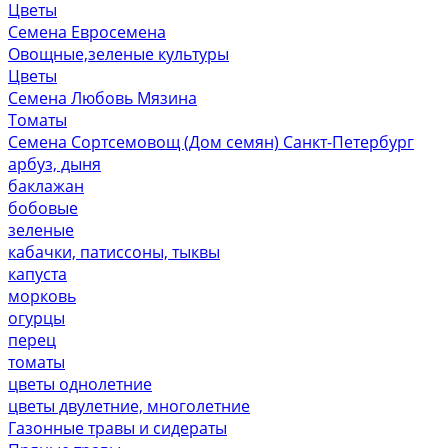
Цветы
Семена Евросемена
Овощные,зеленые культуры
Цветы
Семена Любовь Мязина
Томаты
Семена Сортсемовощ (Дом семян) Санкт-Петербург
арбуз, дыня
баклажан
бобовые
зеленые
кабачки, патиссоны, тыквы
капуста
морковь
огурцы
перец
томаты
цветы однолетние
цветы двулетние, многолетние
Газонные травы и сидераты