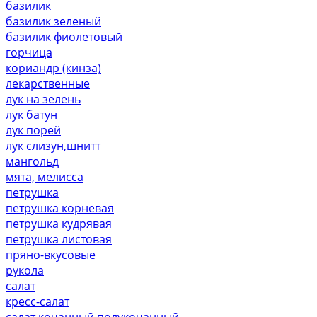
базилик
базилик зеленый
базилик фиолетовый
горчица
кориандр (кинза)
лекарственные
лук на зелень
лук батун
лук порей
лук слизун,шнитт
мангольд
мята, мелисса
петрушка
петрушка корневая
петрушка кудрявая
петрушка листовая
пряно-вкусовые
рукола
салат
кресс-салат
салат кочанный,полукочанный