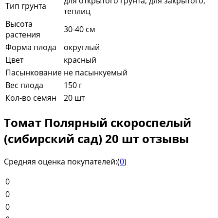
для открытого грунта, для закрытого,
Тип грунта
теплиц
Высота
30-40 см
растения
Форма плода
округлый
Цвет
красный
Пасынкование
не пасынкуемый
Вес плода
150 г
Кол-во семян
20 шт
Томат Полярный скороспелый
(сибирский сад) 20 шт отзывы
Средняя оценка покупателей:
(
0
)
0
0
0