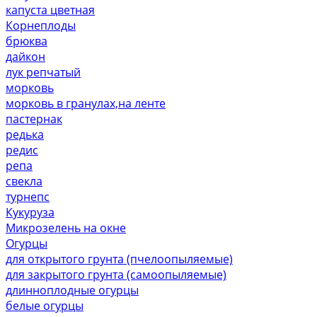
капуста цветная
Корнеплоды
брюква
дайкон
лук репчатый
морковь
морковь в гранулах,на ленте
пастернак
редька
редис
репа
свекла
турнепс
Кукуруза
Микрозелень на окне
Огурцы
для открытого грунта (пчелоопыляемые)
для закрытого грунта (самоопыляемые)
длинноплодные огурцы
белые огурцы