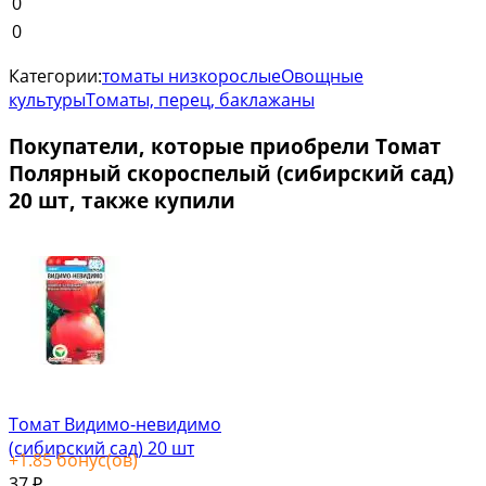
0
0
Категории:
томаты низкорослые
Овощные
культуры
Томаты, перец, баклажаны
Покупатели, которые приобрели Томат
Полярный скороспелый (сибирский сад)
20 шт, также купили
Томат Видимо-невидимо
(сибирский сад) 20 шт
+
1.85
бонус(ов)
37
₽