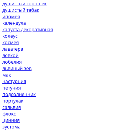
душистый горошек
душистый табак
ипомея
календула
капуста декоративная
колеус
космея
лаватера
левкой
лобелия
львиный зев
мак
настурция
петуния
подсолнечник
портулак
сальвия
флокс
цинния
эустома