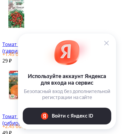
Томат Балконное чудо
(гавриш) 0,05 гр
+
1.45
бонус(ов)
29
₽
Томат Золотая клуша
(сибирский сад) 20 шт
+
2.45
бонус(ов)
49
₽