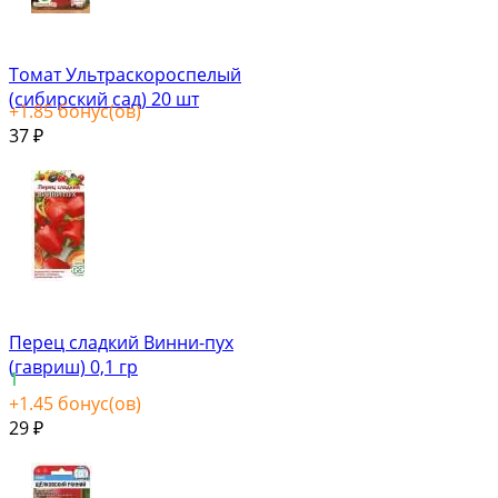
Томат Ультраскороспелый
(сибирский сад) 20 шт
+
1.85
бонус(ов)
37
₽
Перец сладкий Винни-пух
(гавриш) 0,1 гр
1
+
1.45
бонус(ов)
29
₽