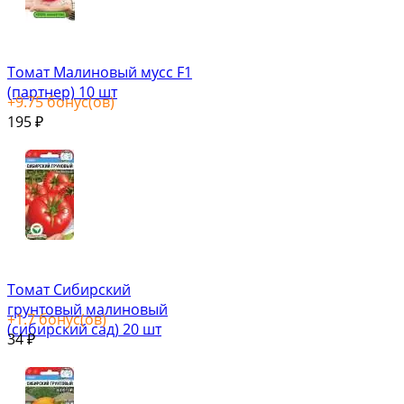
Томат Малиновый мусс F1
(партнер) 10 шт
+
9.75
бонус(ов)
195
₽
Томат Сибирский
грунтовый малиновый
+
1.7
бонус(ов)
(сибирский сад) 20 шт
34
₽