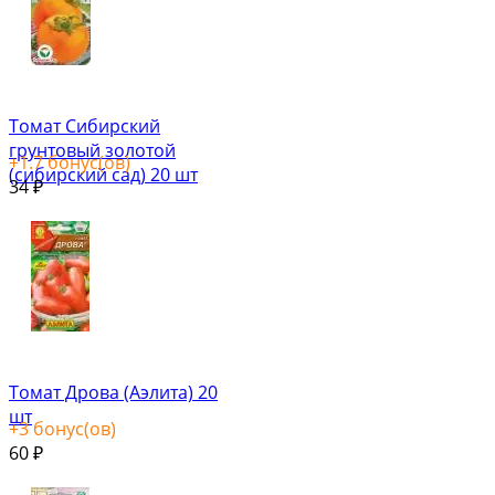
Томат Сибирский
грунтовый золотой
+
1.7
бонус(ов)
(сибирский сад) 20 шт
34
₽
Томат Дрова (Аэлита) 20
шт
+
3
бонус(ов)
60
₽