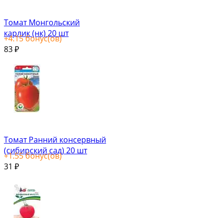
Томат Монгольский
карлик (нк) 20 шт
+
4.15
бонус(ов)
83
₽
Томат Ранний консервный
(сибирский сад) 20 шт
+
1.55
бонус(ов)
31
₽