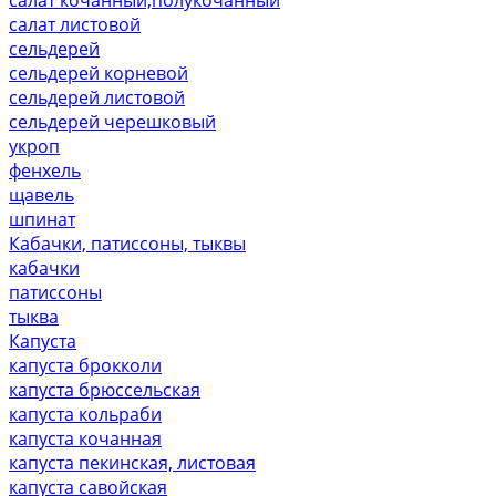
салат листовой
сельдерей
сельдерей корневой
сельдерей листовой
сельдерей черешковый
укроп
фенхель
щавель
шпинат
Кабачки, патиссоны, тыквы
кабачки
патиссоны
тыква
Капуста
капуста брокколи
капуста брюссельская
капуста кольраби
капуста кочанная
капуста пекинская, листовая
капуста савойская