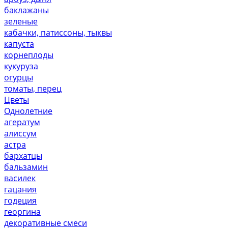
баклажаны
зеленые
кабачки, патиссоны, тыквы
капуста
корнеплоды
кукуруза
огурцы
томаты, перец
Цветы
Однолетние
агератум
алиссум
астра
бархатцы
бальзамин
василек
гацания
годеция
георгина
декоративные смеси