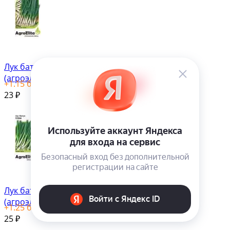
Лук батун Параде
(агроэлита) 0,2гр
+
1.15
бонус(ов)
23
₽
Лук батун Тотем
(агроэлита) 0,5 гр
+
1.25
бонус(ов)
25
₽