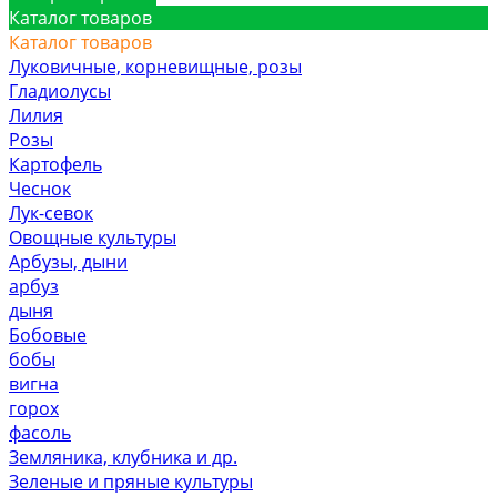
Каталог товаров
Каталог товаров
Луковичные, корневищные, розы
Гладиолусы
Лилия
Розы
Картофель
Чеснок
Лук-севок
Овощные культуры
Арбузы, дыни
арбуз
дыня
Бобовые
бобы
вигна
горох
фасоль
Земляника, клубника и др.
Зеленые и пряные культуры