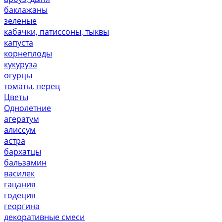
баклажаны
зеленые
кабачки, патиссоны, тыквы
капуста
корнеплоды
кукуруза
огурцы
томаты, перец
Цветы
Однолетние
агератум
алиссум
астра
бархатцы
бальзамин
василек
гацания
годеция
георгина
декоративные смеси