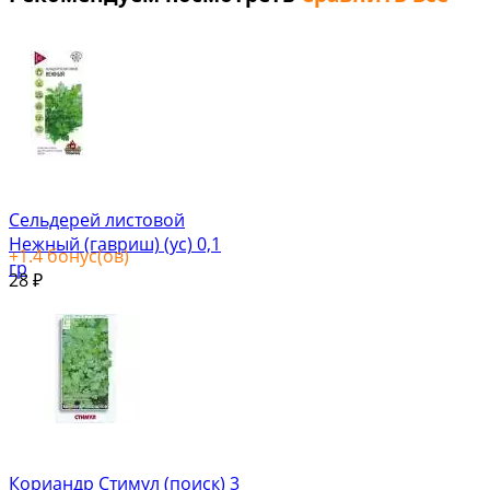
Сельдерей листовой
Нежный (гавриш) (ус) 0,1
+
1.4
бонус(ов)
гр
28
₽
Кориандр Стимул (поиск) 3