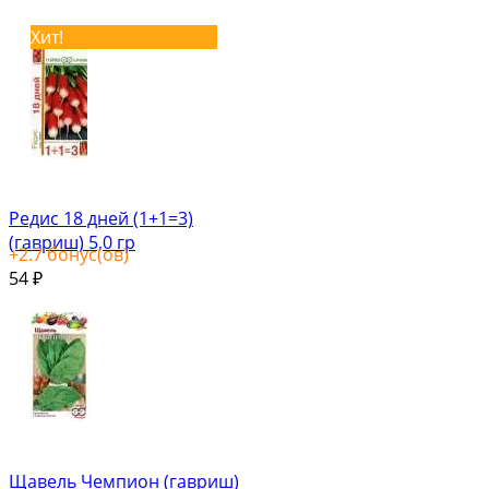
Хит!
Редис 18 дней (1+1=3)
(гавриш) 5,0 гр
+
2.7
бонус(ов)
54
₽
Щавель Чемпион (гавриш)