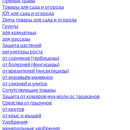
Пряные травы
Товары для сада и огорода
JOY для сада и огорода
Zema товары для сада и огорода
Грунты
для комнатных
для рассады
Защита растений
регуляторы роста
от сорняков (гербициды)
от болезней (фунгициды)
от вредителей (инсектициды)
от муравьёв,медведок
от слизней и улиток
Сопутствующие товары
Защита от комаров,мух,моли,ос,тараканов
Средства от грызунов
от кротов
от крыс и мышей
Удобрения
минеральные удобрения