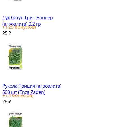
Лук батун Грин Баннер
(агроэлита) 0,2 гр
+
1.25
бонус(ов)
25
₽
Рукола Триция (агроэлита)
500 шт (Enza Zaden)
+
1.4
бонус(ов)
28
₽