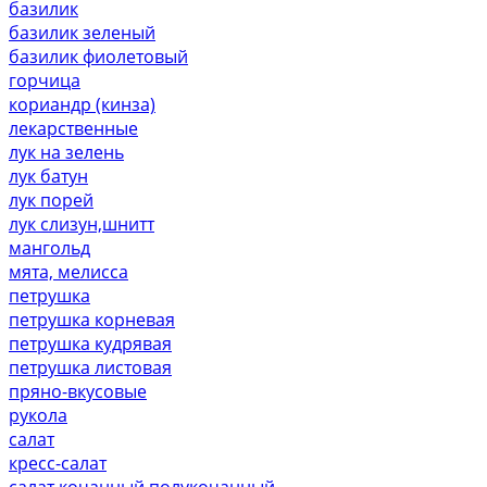
базилик
базилик зеленый
базилик фиолетовый
горчица
кориандр (кинза)
лекарственные
лук на зелень
лук батун
лук порей
лук слизун,шнитт
мангольд
мята, мелисса
петрушка
петрушка корневая
петрушка кудрявая
петрушка листовая
пряно-вкусовые
рукола
салат
кресс-салат
салат кочанный,полукочанный