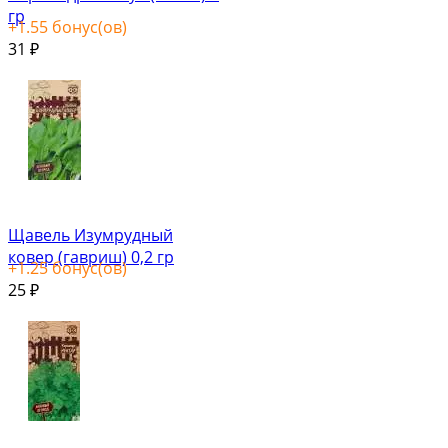
гр
+
1.55
бонус(ов)
31
₽
Щавель Изумрудный
ковер (гавриш) 0,2 гр
+
1.25
бонус(ов)
25
₽