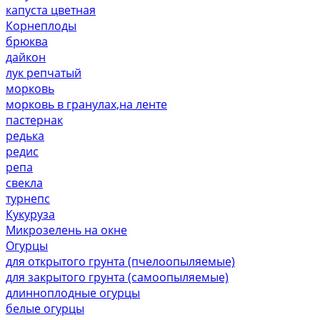
капуста цветная
Корнеплоды
брюква
дайкон
лук репчатый
морковь
морковь в гранулах,на ленте
пастернак
редька
редис
репа
свекла
турнепс
Кукуруза
Микрозелень на окне
Огурцы
для открытого грунта (пчелоопыляемые)
для закрытого грунта (самоопыляемые)
длинноплодные огурцы
белые огурцы