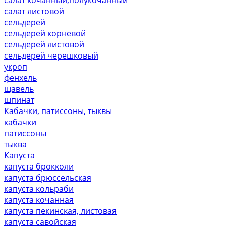
салат листовой
сельдерей
сельдерей корневой
сельдерей листовой
сельдерей черешковый
укроп
фенхель
щавель
шпинат
Кабачки, патиссоны, тыквы
кабачки
патиссоны
тыква
Капуста
капуста брокколи
капуста брюссельская
капуста кольраби
капуста кочанная
капуста пекинская, листовая
капуста савойская