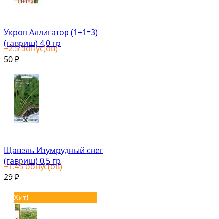
Укроп Аллигатор (1+1=3)
(гавриш) 4,0 гр
+
2.5
бонус(ов)
50
₽
Щавель Изумрудный снег
(гавриш) 0,5 гр
+
1.45
бонус(ов)
29
₽
Хит!