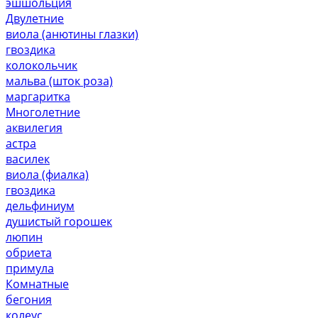
эшшольция
Двулетние
виола (анютины глазки)
гвоздика
колокольчик
мальва (шток роза)
маргаритка
Многолетние
аквилегия
астра
василек
виола (фиалка)
гвоздика
дельфиниум
душистый горошек
люпин
обриета
примула
Комнатные
бегония
колеус