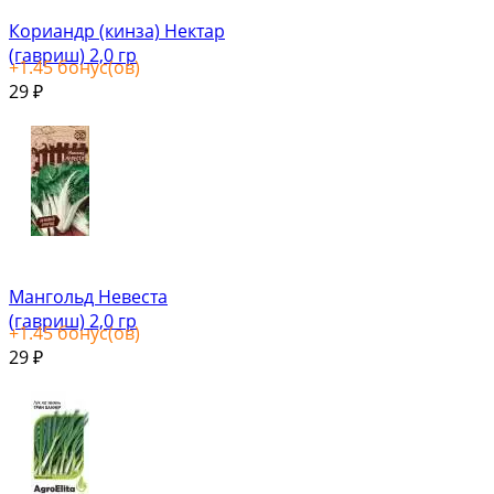
Кориандр (кинза) Нектар
(гавриш) 2,0 гр
+
1.45
бонус(ов)
29
₽
Мангольд Невеста
(гавриш) 2,0 гр
+
1.45
бонус(ов)
29
₽