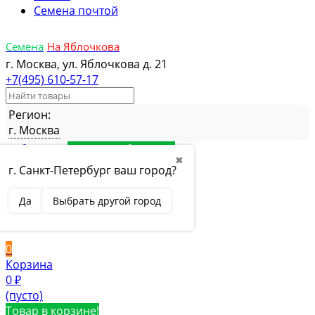
Семена почтой
Семена
На Яблочкова
г. Москва, ул. Яблочкова д. 21
+7(495) 610-57-17
Регион:
г. Москва
Избранное
Товар в избранном
✖
Сравнение
Товар в сравнении
г. Санкт-Петербург ваш город?
Вход
Да
Выбрать другой город
Вход
Регистрация
0
Корзина
0
₽
(пусто)
Товар в корзине!