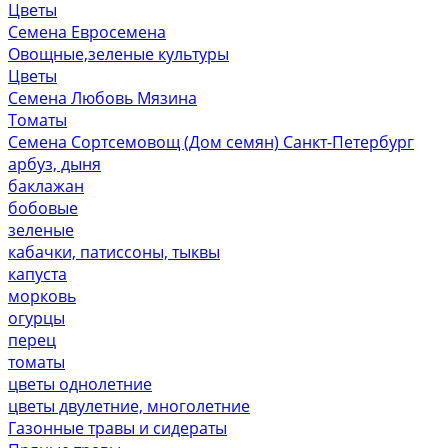
Цветы
Семена Евросемена
Овощные,зеленые культуры
Цветы
Семена Любовь Мязина
Томаты
Семена Сортсемовощ (Дом семян) Санкт-Петербург
арбуз, дыня
баклажан
бобовые
зеленые
кабачки, патиссоны, тыквы
капуста
морковь
огурцы
перец
томаты
цветы однолетние
цветы двулетние, многолетние
Газонные травы и сидераты