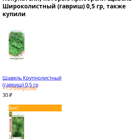
Широколистный (гавриш) 0,5 гр, также
купили
Щавель Крупнолистный
(гавриш) 0,5 гр
+
1.5
бонус(ов)
30
₽
Хит!