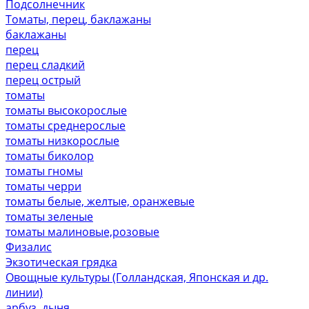
Подсолнечник
Томаты, перец, баклажаны
баклажаны
перец
перец сладкий
перец острый
томаты
томаты высокорослые
томаты среднерослые
томаты низкорослые
томаты биколор
томаты гномы
томаты черри
томаты белые, желтые, оранжевые
томаты зеленые
томаты малиновые,розовые
Физалис
Экзотическая грядка
Овощные культуры (Голландская, Японская и др.
линии)
арбуз, дыня