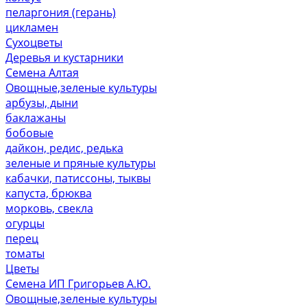
пеларгония (герань)
цикламен
Сухоцветы
Деревья и кустарники
Семена Алтая
Овощные,зеленые культуры
арбузы, дыни
баклажаны
бобовые
дайкон, редис, редька
зеленые и пряные культуры
кабачки, патиссоны, тыквы
капуста, брюква
морковь, свекла
огурцы
перец
томаты
Цветы
Семена ИП Григорьев А.Ю.
Овощные,зеленые культуры