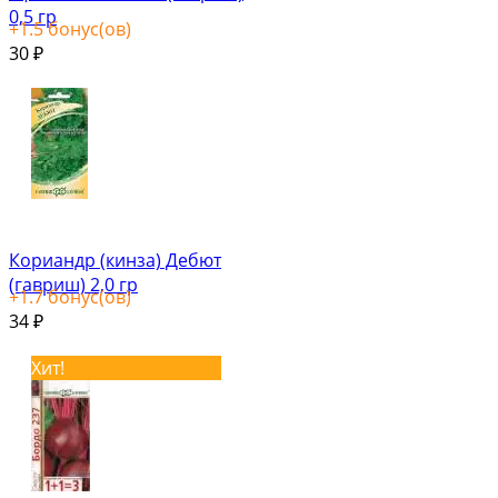
0,5 гр
+
1.5
бонус(ов)
30
₽
Кориандр (кинза) Дебют
(гавриш) 2,0 гр
+
1.7
бонус(ов)
34
₽
Хит!