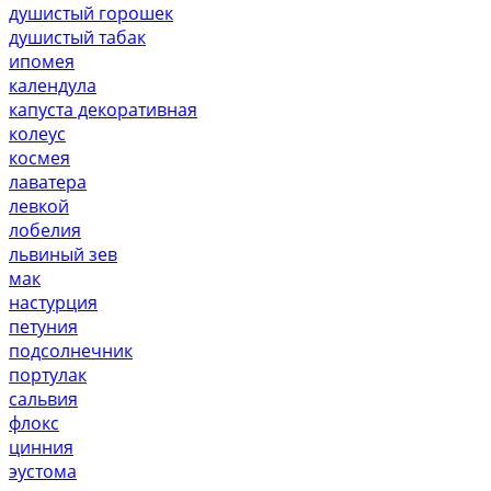
душистый горошек
душистый табак
ипомея
календула
капуста декоративная
колеус
космея
лаватера
левкой
лобелия
львиный зев
мак
настурция
петуния
подсолнечник
портулак
сальвия
флокс
цинния
эустома