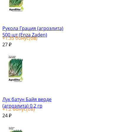
Рукола Грация (агроэлита)
500 шт (Enza Zaden)
+
1.35
бонус(ов)
27
₽
Лук батун Байя верде
(агроэлита) 0,2 гр
+
1.2
бонус(ов)
24
₽