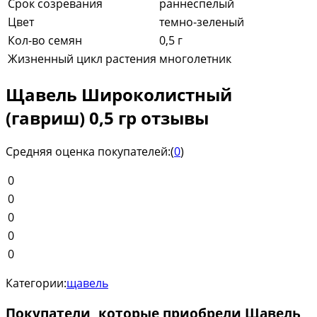
Срок созревания
раннеспелый
Цвет
темно-зеленый
Кол-во семян
0,5 г
Жизненный цикл растения
многолетник
Щавель Широколистный
(гавриш) 0,5 гр отзывы
Средняя оценка покупателей:
(
0
)
0
0
0
0
0
Категории:
щавель
Покупатели, которые приобрели Щавель