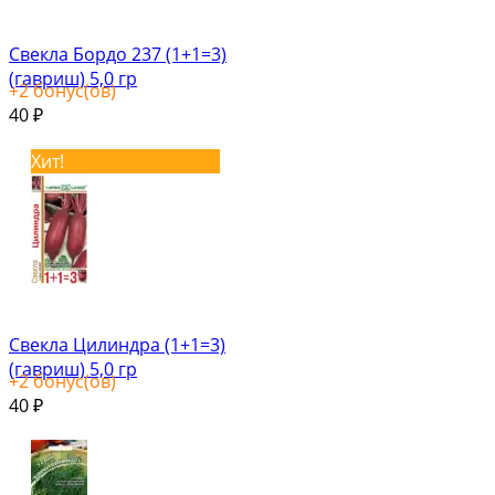
Свекла Бордо 237 (1+1=3)
(гавриш) 5,0 гр
+
2
бонус(ов)
40
₽
Хит!
Свекла Цилиндра (1+1=3)
(гавриш) 5,0 гр
+
2
бонус(ов)
40
₽