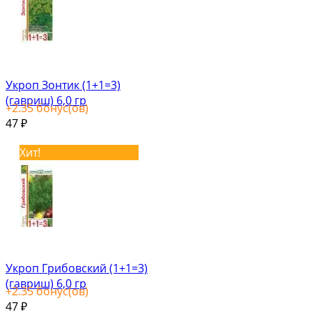
Укроп Зонтик (1+1=3)
(гавриш) 6,0 гр
+
2.35
бонус(ов)
47
₽
Хит!
Укроп Грибовский (1+1=3)
(гавриш) 6,0 гр
+
2.35
бонус(ов)
47
₽