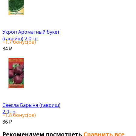
Укроп Ароматный букет
(гавриш) 2,0 гр
+
1.7
бонус(ов)
34
₽
Свекла Барыня (гавриш)
2,0 гр
+
1.8
бонус(ов)
36
₽
Рекомендуем посмотреть
Сравнить все