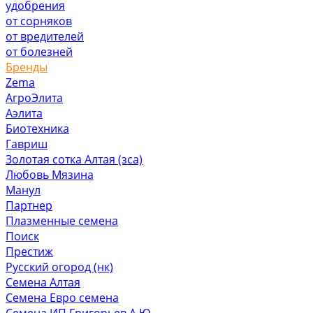
удобрения
от сорняков
от вредителей
от болезней
Бренды
Zema
АгроЭлита
Аэлита
Биотехника
Гавриш
Золотая сотка Алтая (зса)
Любовь Мязина
Манул
Партнер
Плазменные семена
Поиск
Престиж
Русский огород (нк)
Семена Алтая
Семена Евро семена
Семена ИП Григорьев А.Ю.