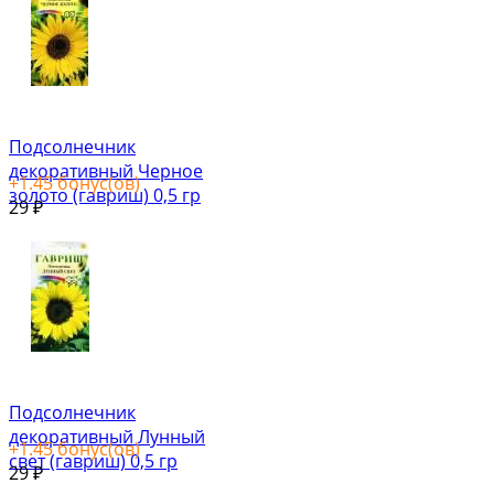
Подсолнечник
декоративный Черное
+
1.45
бонус(ов)
золото (гавриш) 0,5 гр
29
₽
Подсолнечник
декоративный Лунный
+
1.45
бонус(ов)
свет (гавриш) 0,5 гр
29
₽