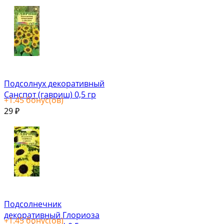
Подсолнух декоративный
Санспот (гавриш) 0,5 гр
+
1.45
бонус(ов)
29
₽
Подсолнечник
декоративный Глориоза
+
1.45
бонус(ов)