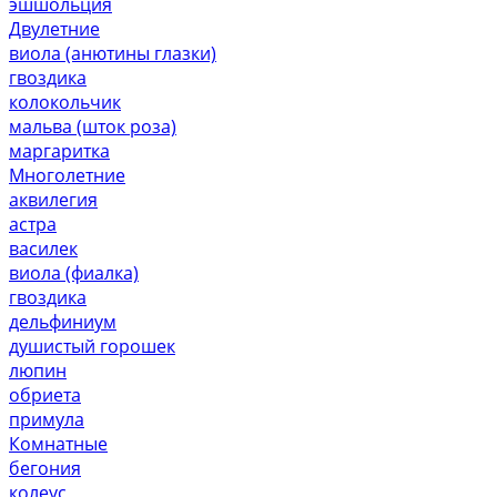
эшшольция
Двулетние
виола (анютины глазки)
гвоздика
колокольчик
мальва (шток роза)
маргаритка
Многолетние
аквилегия
астра
василек
виола (фиалка)
гвоздика
дельфиниум
душистый горошек
люпин
обриета
примула
Комнатные
бегония
колеус