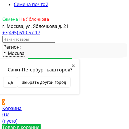
Семена почтой
Семена
На Яблочкова
г. Москва, ул. Яблочкова д. 21
+7(495) 610-57-17
Регион:
г. Москва
Избранное
Товар в избранном
✖
Сравнение
Товар в сравнении
г. Санкт-Петербург ваш город?
Вход
Да
Выбрать другой город
Вход
Регистрация
0
Корзина
0
₽
(пусто)
Товар в корзине!