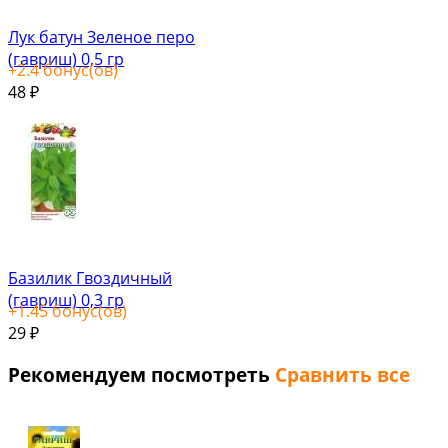
Лук батун Зеленое перо
(гавриш) 0,5 гр
+
2.4
бонус(ов)
48
₽
Базилик Гвоздичный
(гавриш) 0,3 гр
+
1.45
бонус(ов)
29
₽
Рекомендуем посмотреть
Сравнить все