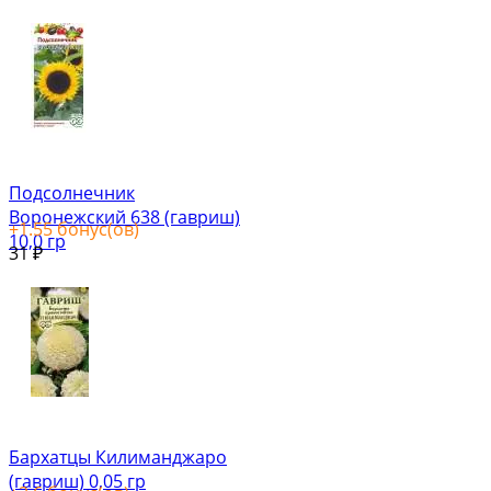
Подсолнечник
Воронежский 638 (гавриш)
+
1.55
бонус(ов)
10,0 гр
31
₽
Бархатцы Килиманджаро
(гавриш) 0,05 гр