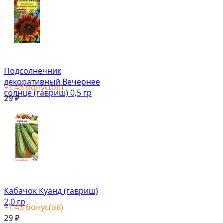
Подсолнечник
декоративный Вечернее
+
1.45
бонус(ов)
солнце (гавриш) 0,5 гр
29
₽
Кабачок Куанд (гавриш)
2,0 гр
+
1.45
бонус(ов)
29
₽