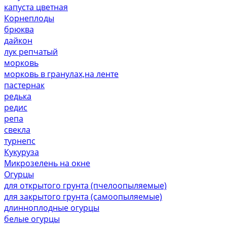
капуста цветная
Корнеплоды
брюква
дайкон
лук репчатый
морковь
морковь в гранулах,на ленте
пастернак
редька
редис
репа
свекла
турнепс
Кукуруза
Микрозелень на окне
Огурцы
для открытого грунта (пчелоопыляемые)
для закрытого грунта (самоопыляемые)
длинноплодные огурцы
белые огурцы