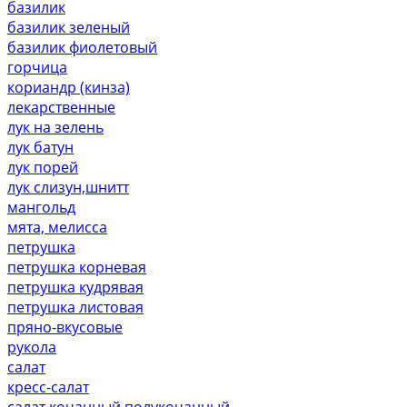
базилик
базилик зеленый
базилик фиолетовый
горчица
кориандр (кинза)
лекарственные
лук на зелень
лук батун
лук порей
лук слизун,шнитт
мангольд
мята, мелисса
петрушка
петрушка корневая
петрушка кудрявая
петрушка листовая
пряно-вкусовые
рукола
салат
кресс-салат
салат кочанный,полукочанный