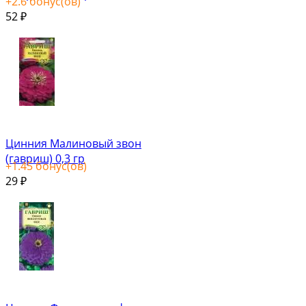
+
2.6
бонус(ов)
52
₽
Цинния Малиновый звон
(гавриш) 0,3 гр
+
1.45
бонус(ов)
29
₽