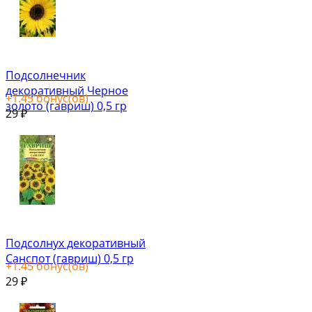
Подсолнечник
декоративный Черное
+
1.45
бонус(ов)
золото (гавриш) 0,5 гр
29
₽
Подсолнух декоративный
Санспот (гавриш) 0,5 гр
+
1.45
бонус(ов)
29
₽