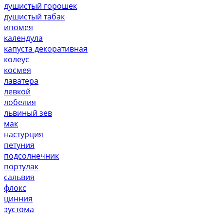
душистый горошек
душистый табак
ипомея
календула
капуста декоративная
колеус
космея
лаватера
левкой
лобелия
львиный зев
мак
настурция
петуния
подсолнечник
портулак
сальвия
флокс
цинния
эустома