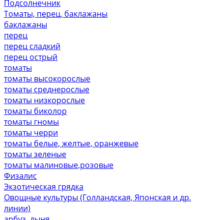
Подсолнечник
Томаты, перец, баклажаны
баклажаны
перец
перец сладкий
перец острый
томаты
томаты высокорослые
томаты среднерослые
томаты низкорослые
томаты биколор
томаты гномы
томаты черри
томаты белые, желтые, оранжевые
томаты зеленые
томаты малиновые,розовые
Физалис
Экзотическая грядка
Овощные культуры (Голландская, Японская и др.
линии)
арбуз, дыня