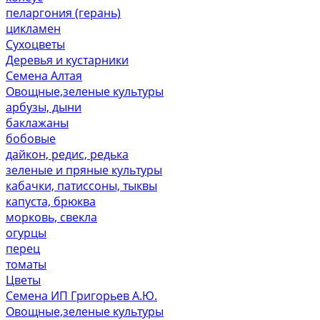
пеларгония (герань)
цикламен
Сухоцветы
Деревья и кустарники
Семена Алтая
Овощные,зеленые культуры
арбузы, дыни
баклажаны
бобовые
дайкон, редис, редька
зеленые и пряные культуры
кабачки, патиссоны, тыквы
капуста, брюква
морковь, свекла
огурцы
перец
томаты
Цветы
Семена ИП Григорьев А.Ю.
Овощные,зеленые культуры