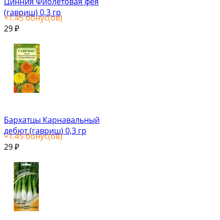
Цинния Фиолетовая фея
(гавриш) 0,3 гр
+
1.45
бонус(ов)
29
₽
Бархатцы Карнавальный
дебют (гавриш) 0,3 гр
+
1.45
бонус(ов)
29
₽