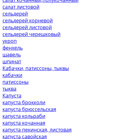
салат листовой
сельдерей
сельдерей корневой
сельдерей листовой
сельдерей черешковый
укроп
фенхель
щавель
шпинат
Кабачки, патиссоны, тыквы
кабачки
патиссоны
тыква
Капуста
капуста брокколи
капуста брюссельская
капуста кольраби
капуста кочанная
капуста пекинская, листовая
капуста савойская