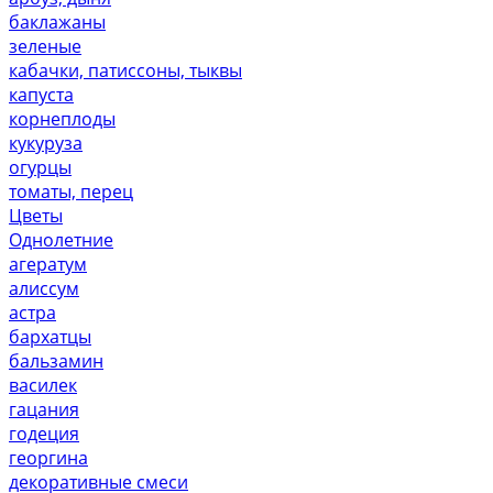
баклажаны
зеленые
кабачки, патиссоны, тыквы
капуста
корнеплоды
кукуруза
огурцы
томаты, перец
Цветы
Однолетние
агератум
алиссум
астра
бархатцы
бальзамин
василек
гацания
годеция
георгина
декоративные смеси