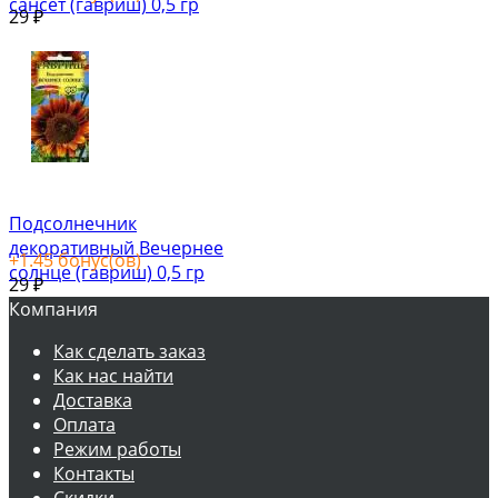
сансет (гавриш) 0,5 гр
29
₽
Подсолнечник
декоративный Вечернее
+
1.45
бонус(ов)
солнце (гавриш) 0,5 гр
29
₽
Компания
Как сделать заказ
Как нас найти
Доставка
Оплата
Режим работы
Контакты