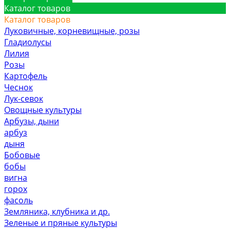
Каталог товаров
Каталог товаров
Луковичные, корневищные, розы
Гладиолусы
Лилия
Розы
Картофель
Чеснок
Лук-севок
Овощные культуры
Арбузы, дыни
арбуз
дыня
Бобовые
бобы
вигна
горох
фасоль
Земляника, клубника и др.
Зеленые и пряные культуры