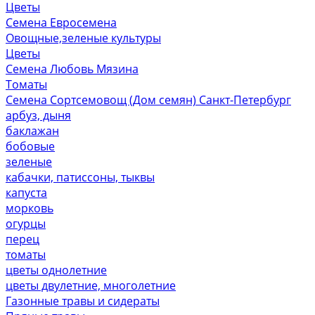
Цветы
Семена Евросемена
Овощные,зеленые культуры
Цветы
Семена Любовь Мязина
Томаты
Семена Сортсемовощ (Дом семян) Санкт-Петербург
арбуз, дыня
баклажан
бобовые
зеленые
кабачки, патиссоны, тыквы
капуста
морковь
огурцы
перец
томаты
цветы однолетние
цветы двулетние, многолетние
Газонные травы и сидераты