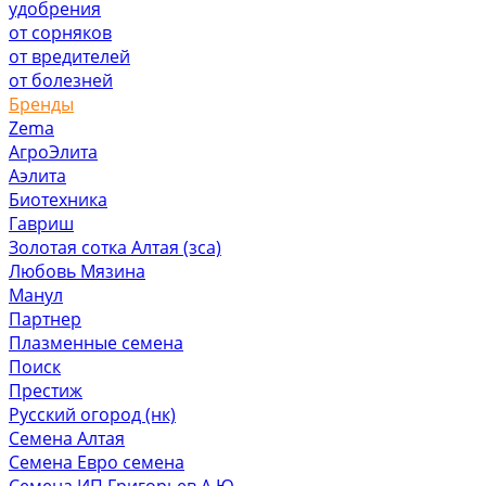
удобрения
от сорняков
от вредителей
от болезней
Бренды
Zema
АгроЭлита
Аэлита
Биотехника
Гавриш
Золотая сотка Алтая (зса)
Любовь Мязина
Манул
Партнер
Плазменные семена
Поиск
Престиж
Русский огород (нк)
Семена Алтая
Семена Евро семена
Семена ИП Григорьев А.Ю.