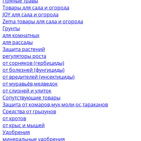
Пряные травы
Товары для сада и огорода
JOY для сада и огорода
Zema товары для сада и огорода
Грунты
для комнатных
для рассады
Защита растений
регуляторы роста
от сорняков (гербициды)
от болезней (фунгициды)
от вредителей (инсектициды)
от муравьёв,медведок
от слизней и улиток
Сопутствующие товары
Защита от комаров,мух,моли,ос,тараканов
Средства от грызунов
от кротов
от крыс и мышей
Удобрения
минеральные удобрения