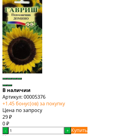
В наличии
Артикул:
00005376
+
1.45
бонус(ов) за покупку
Цена по запросу
29
₽
0
₽
Купить
-
+