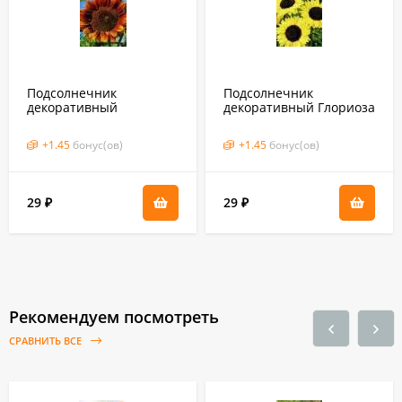
Подсолнечник
Подсолнечник
декоративный
декоративный Глориоза
Вечернее солнце
сансет (гавриш) 0,5 гр
(гавриш) 0,5 гр
+
1.45
бонус(ов)
+
1.45
бонус(ов)
29
29
₽
₽
Рекомендуем посмотреть
СРАВНИТЬ ВСЕ