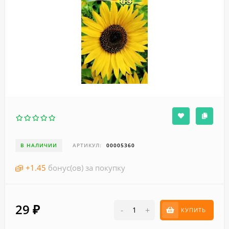
В НАЛИЧИИ
АРТИКУЛ:
00005360
+
1.45
бонус(ов) за покупку
29
₽
-
+
КУПИТЬ