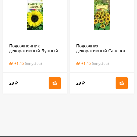
Подсолнечник
Подсолнух
декоративный Лунный
декоративный Санспот
свет (гавриш) 0,5 гр
(гавриш) 0,5 гр
+
1.45
бонус(ов)
+
1.45
бонус(ов)
29
29
₽
₽