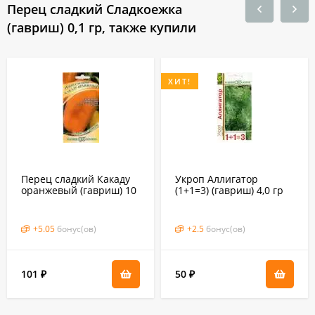
Перец сладкий Сладкоежка
(гавриш) 0,1 гр, также купили
ХИТ!
Перец сладкий Какаду
Укроп Аллигатор
оранжевый (гавриш) 10
(1+1=3) (гавриш) 4,0 гр
шт
+
5.05
бонус(ов)
+
2.5
бонус(ов)
101
50
₽
₽