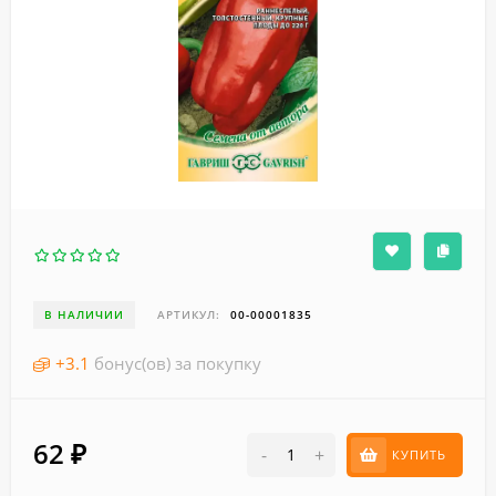
В НАЛИЧИИ
АРТИКУЛ:
00-00001835
+
3.1
бонус(ов) за покупку
62
₽
-
+
КУПИТЬ