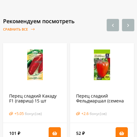
Рекомендуем посмотреть
СРАВНИТЬ ВСЕ
Перец сладкий Какаду
Перец сладкий
F1 (гавриш) 15 шт
Фельдмаршал (семена
Алтая) 0,1гр
+
5.05
бонус(ов)
+
2.6
бонус(ов)
101
52
₽
₽