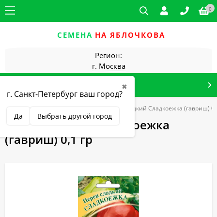
0
СЕМЕНА
НА ЯБЛОЧКОВА
Регион:
г. Москва
КАТАЛОГ ТОВАРОВ
✖
г. Санкт-Петербург ваш город?
-магазин
ГАВРИШ
Перец
Перец сладкий Сладкоежка (гавриш) 0,
Да
Выбрать другой город
Перец сладкий Сладкоежка
(гавриш) 0,1 гр