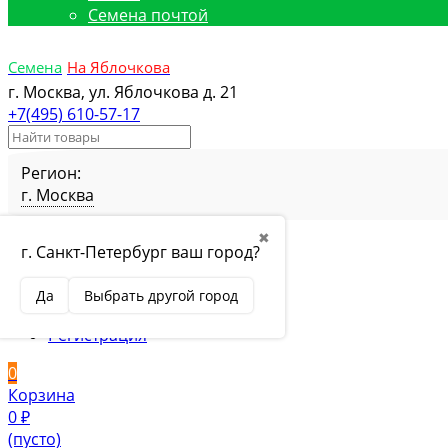
Семена почтой
Семена
На Яблочкова
г. Москва, ул. Яблочкова д. 21
+7(495) 610-57-17
Регион:
г. Москва
Избранное
Товар в избранном
✖
г. Санкт-Петербург ваш город?
Сравнение
Товар в сравнении
Вход
Да
Выбрать другой город
Вход
Регистрация
0
Корзина
0
₽
(пусто)