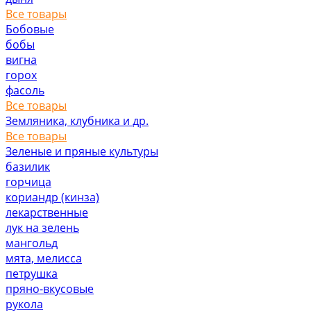
Все товары
Бобовые
бобы
вигна
горох
фасоль
Все товары
Земляника, клубника и др.
Все товары
Зеленые и пряные культуры
базилик
горчица
кориандр (кинза)
лекарственные
лук на зелень
мангольд
мята, мелисса
петрушка
пряно-вкусовые
рукола