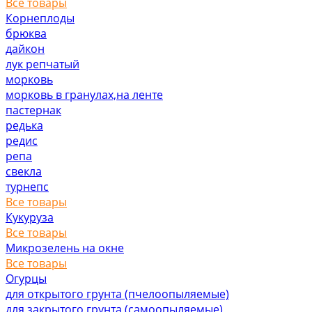
Все товары
Корнеплоды
брюква
дайкон
лук репчатый
морковь
морковь в гранулах,на ленте
пастернак
редька
редис
репа
свекла
турнепс
Все товары
Кукуруза
Все товары
Микрозелень на окне
Все товары
Огурцы
для открытого грунта (пчелоопыляемые)
для закрытого грунта (самоопыляемые)