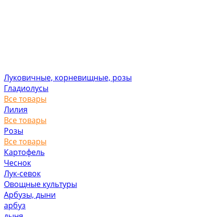
Луковичные, корневищные, розы
Гладиолусы
Все товары
Лилия
Все товары
Розы
Все товары
Картофель
Чеснок
Лук-севок
Овощные культуры
Арбузы, дыни
арбуз
дыня