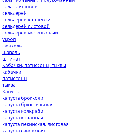
салат листовой
сельдерей
сельдерей корневой
сельдерей листовой
сельдерей черешковый
укроп
фенхель
щавель
шпинат
Кабачки, патиссоны, тыквы
кабачки
патиссоны
тыква
Капуста
капуста брокколи
капуста брюссельская
капуста кольраби
капуста кочанная
капуста пекинская, листовая
капуста савойская