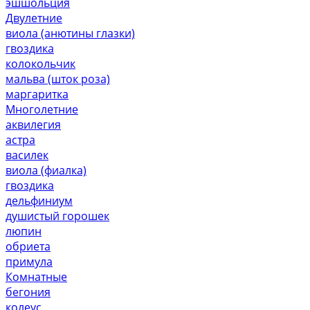
эшшольция
Двулетние
виола (анютины глазки)
гвоздика
колокольчик
мальва (шток роза)
маргаритка
Многолетние
аквилегия
астра
василек
виола (фиалка)
гвоздика
дельфиниум
душистый горошек
люпин
обриета
примула
Комнатные
бегония
колеус