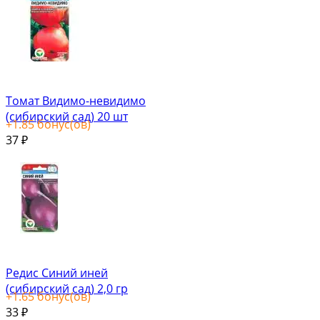
Томат Видимо-невидимо
(сибирский сад) 20 шт
+
1.85
бонус(ов)
37
₽
Редис Синий иней
(сибирский сад) 2,0 гр
+
1.65
бонус(ов)
33
₽