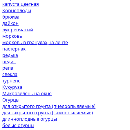
капуста цветная
Корнеплоды
брюква
дайкон
лук репчатый
морковь
морковь в гранулах,на ленте
пастернак
редька
редис
репа
свекла
турнепс
Кукуруза
Микрозелень на окне
Огурцы
для открытого грунта (пчелоопыляемые)
для закрытого грунта (самоопыляемые)
длинноплодные огурцы
белые огурцы