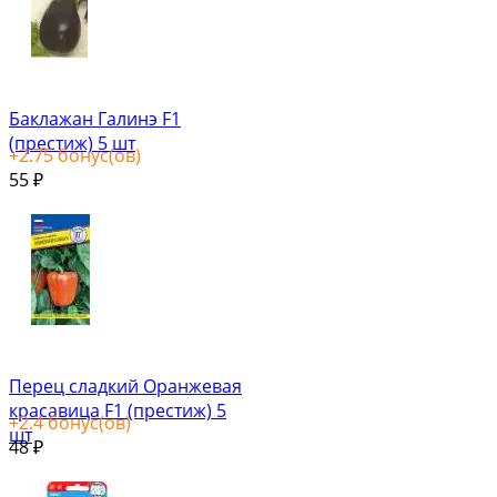
Баклажан Галинэ F1
(престиж) 5 шт
+
2.75
бонус(ов)
55
₽
Перец сладкий Оранжевая
красавица F1 (престиж) 5
+
2.4
бонус(ов)
шт
48
₽