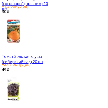
(гогошары) (престиж) 10
+
1.5
бонус(ов)
шт
30
₽
Томат Золотая клуша
(сибирский сад) 20 шт
+
2.45
бонус(ов)
49
₽