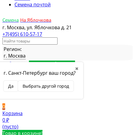
Семена почтой
Семена
На Яблочкова
г. Москва, ул. Яблочкова д. 21
+7(495) 610-57-17
Регион:
г. Москва
Избранное
Товар в избранном
✖
Сравнение
Товар в сравнении
г. Санкт-Петербург ваш город?
Вход
Да
Выбрать другой город
Вход
Регистрация
0
Корзина
0
₽
(пусто)
Товар в корзине!