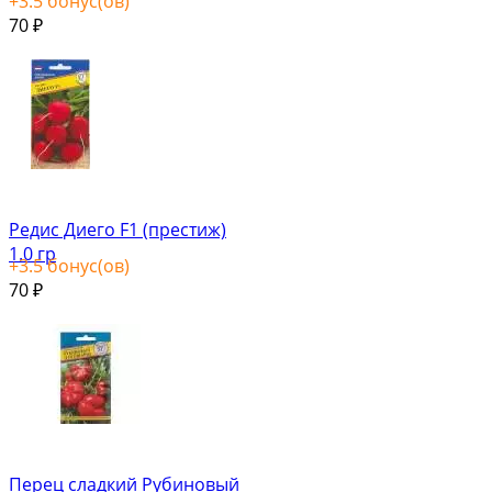
+
3.5
бонус(ов)
70
₽
Редис Диего F1 (престиж)
1.0 гр
+
3.5
бонус(ов)
70
₽
Перец сладкий Рубиновый