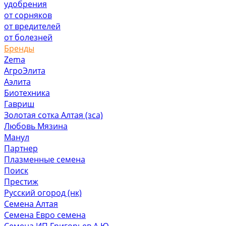
удобрения
от сорняков
от вредителей
от болезней
Бренды
Zema
АгроЭлита
Аэлита
Биотехника
Гавриш
Золотая сотка Алтая (зса)
Любовь Мязина
Манул
Партнер
Плазменные семена
Поиск
Престиж
Русский огород (нк)
Семена Алтая
Семена Евро семена
Семена ИП Григорьев А.Ю.