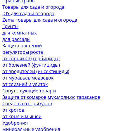
Пряные травы
Товары для сада и огорода
JOY для сада и огорода
Zema товары для сада и огорода
Грунты
для комнатных
для рассады
Защита растений
регуляторы роста
от сорняков (гербициды)
от болезней (фунгициды)
от вредителей (инсектициды)
от муравьёв,медведок
от слизней и улиток
Сопутствующие товары
Защита от комаров,мух,моли,ос,тараканов
Средства от грызунов
от кротов
от крыс и мышей
Удобрения
минеральные удобрения