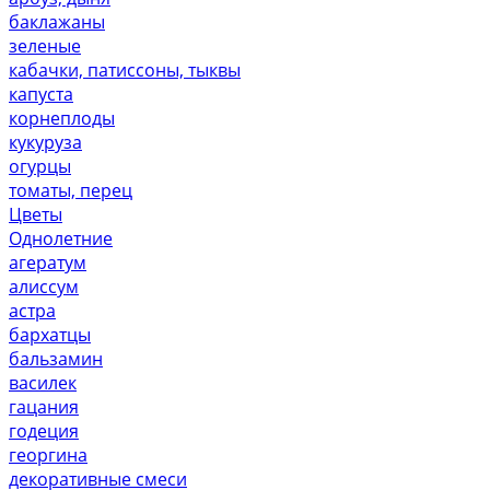
баклажаны
зеленые
кабачки, патиссоны, тыквы
капуста
корнеплоды
кукуруза
огурцы
томаты, перец
Цветы
Однолетние
агератум
алиссум
астра
бархатцы
бальзамин
василек
гацания
годеция
георгина
декоративные смеси