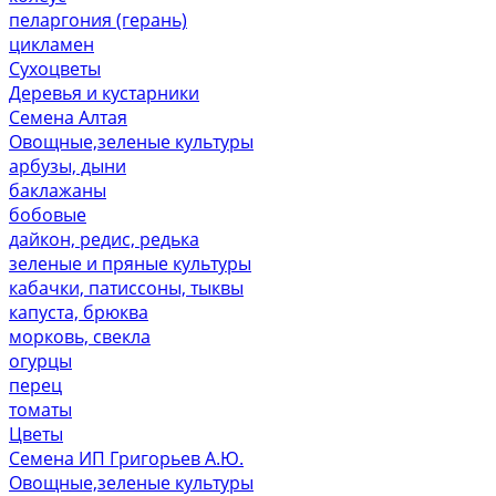
пеларгония (герань)
цикламен
Сухоцветы
Деревья и кустарники
Семена Алтая
Овощные,зеленые культуры
арбузы, дыни
баклажаны
бобовые
дайкон, редис, редька
зеленые и пряные культуры
кабачки, патиссоны, тыквы
капуста, брюква
морковь, свекла
огурцы
перец
томаты
Цветы
Семена ИП Григорьев А.Ю.
Овощные,зеленые культуры