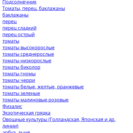
Подсолнечник
Томаты, перец, баклажаны
баклажаны
перец
перец сладкий
перец острый
томаты
томаты высокорослые
томаты среднерослые
томаты низкорослые
томаты биколор
томаты гномы
томаты черри
томаты белые, желтые, оранжевые
томаты зеленые
томаты малиновые,розовые
Физалис
Экзотическая грядка
Овощные культуры (Голландская, Японская и др.
линии)
арбуз, дыня