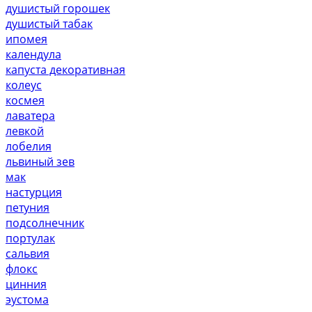
душистый горошек
душистый табак
ипомея
календула
капуста декоративная
колеус
космея
лаватера
левкой
лобелия
львиный зев
мак
настурция
петуния
подсолнечник
портулак
сальвия
флокс
цинния
эустома