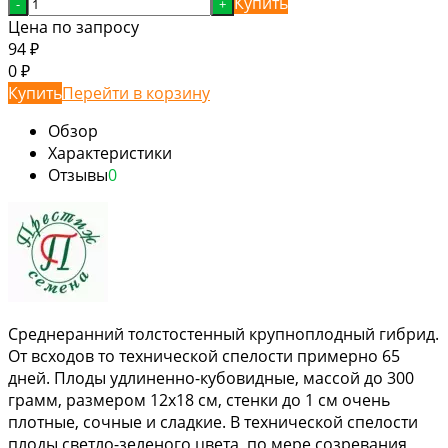
Купить
-
+
Цена по запросу
94
₽
0
₽
Купить
Перейти в корзину
Обзор
Характеристики
Отзывы
0
Среднеранний толстостенный крупноплодный гибрид.
От всходов то технической спелости примерно 65
дней. Плоды удлиненно-кубовидные, массой до 300
грамм, размером 12х18 см, стенки до 1 см очень
плотные, сочные и сладкие. В технической спелости
плоды светло-зеленого цвета, по мере созревания