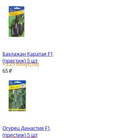
Баклажан Каратая F1
(престиж) 5 шт
+
3.25
бонус(ов)
65
₽
Огурец Династия F1
(престиж) 5 шт