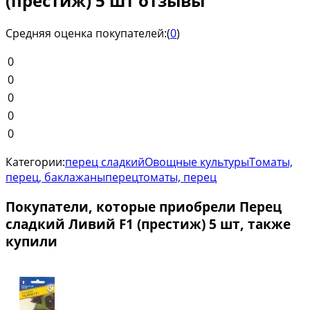
(престиж) 5 шт отзывы
Средняя оценка покупателей:
(
0
)
0
0
0
0
0
Категории:
перец сладкий
Овощные культуры
Томаты,
перец, баклажаны
перец
томаты, перец
Покупатели, которые приобрели Перец
сладкий Ливий F1 (престиж) 5 шт, также
купили