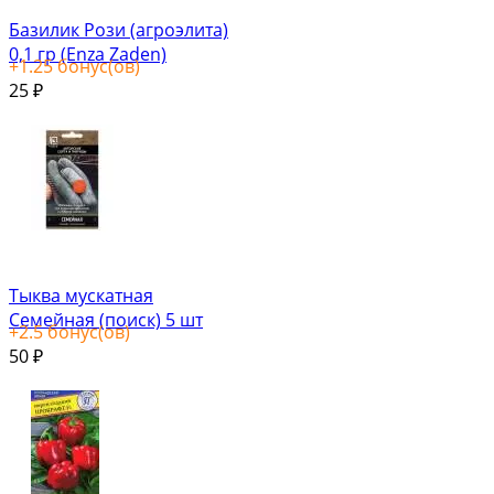
Базилик Рози (агроэлита)
0,1 гр (Enza Zaden)
+
1.25
бонус(ов)
25
₽
Тыква мускатная
Семейная (поиск) 5 шт
+
2.5
бонус(ов)
50
₽