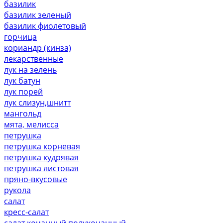
базилик
базилик зеленый
базилик фиолетовый
горчица
кориандр (кинза)
лекарственные
лук на зелень
лук батун
лук порей
лук слизун,шнитт
мангольд
мята, мелисса
петрушка
петрушка корневая
петрушка кудрявая
петрушка листовая
пряно-вкусовые
рукола
салат
кресс-салат
салат кочанный,полукочанный