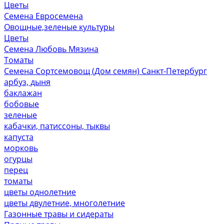
Цветы
Семена Евросемена
Овощные,зеленые культуры
Цветы
Семена Любовь Мязина
Томаты
Семена Сортсемовощ (Дом семян) Санкт-Петербург
арбуз, дыня
баклажан
бобовые
зеленые
кабачки, патиссоны, тыквы
капуста
морковь
огурцы
перец
томаты
цветы однолетние
цветы двулетние, многолетние
Газонные травы и сидераты