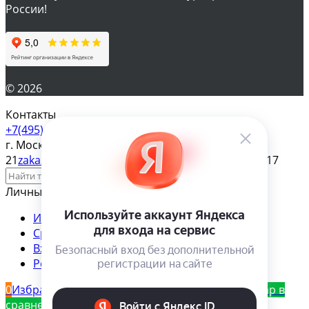
России!
© 2026
Контакты
+7(495) 610-57-17
г. Москва, ул. Яблочкова д.
21
zakaz@magazinsemena.ru
Пн-пт 10-19 Сб-вс 11-17
Личный кабинет
Избранное
Сравнение
Товар в сравнении
Вход
Регистрация
0
Избранное
Товар в избранном
0
Сравнение
Товар в
сравнении
0
Корзина
Товар в корзине!