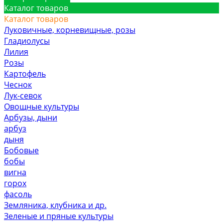
Каталог товаров
Каталог товаров
Луковичные, корневищные, розы
Гладиолусы
Лилия
Розы
Картофель
Чеснок
Лук-севок
Овощные культуры
Арбузы, дыни
арбуз
дыня
Бобовые
бобы
вигна
горох
фасоль
Земляника, клубника и др.
Зеленые и пряные культуры