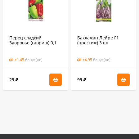
Перец сладкий
Баклажан Лейре F1
Здоровье (гавриш) 0,1
(престиж) 3 шт
гр
+
1.45
бонус(ов)
+
4.95
бонус(ов)
29
99
₽
₽