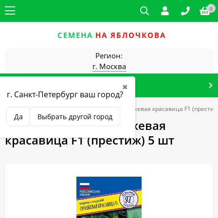
0
СЕМЕНА
НА ЯБЛОЧКОВА
Регион:
г. Москва
КАТАЛОГ ТОВАРОВ
✖
г. Санкт-Петербург ваш город?
ец
перец сладкий
Перец сладкий Оранжевая красавица F1 (престиж
Да
Выбрать другой город
Перец сладкий Оранжевая
красавица F1 (престиж) 5 шт